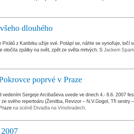
e všeho dlouhého
e Pirátů z Karibiku užije své. Potápí se, náhle se vynořuje, točí 
e otočila zpátky na svět, zpět ze světa mrtvých. S
Jackem Spar
Pokrovce poprvé v Praze
vedením Sergeje Arcibaševa uvede ve dnech 4.- 8.6. 2007 fest
y ze svého repertoáru (Ženitba, Revizor – N.V.Gogol, Tři sestry –
 Praze
na scéně Divadla na Vinohradech.
e 2007