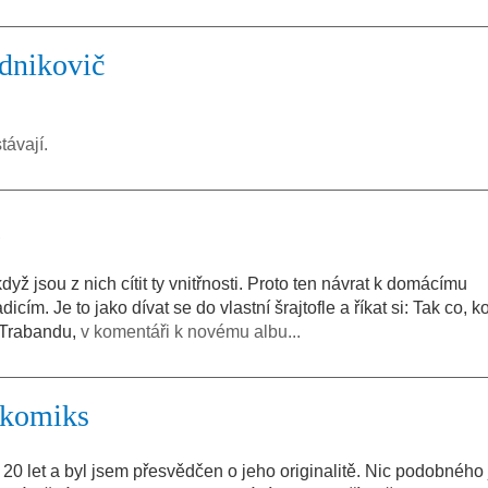
dnikovič
ávají.
když jsou z nich cítit ty vnitřnosti. Proto ten návrat k domácímu
ím. Je to jako dívat se do vlastní šrajtofle a říkat si: Tak co, ko
 Trabandu,
v komentáři k novému albu...
 komiks
a 20 let a byl jsem přesvědčen o jeho originalitě. Nic podobného