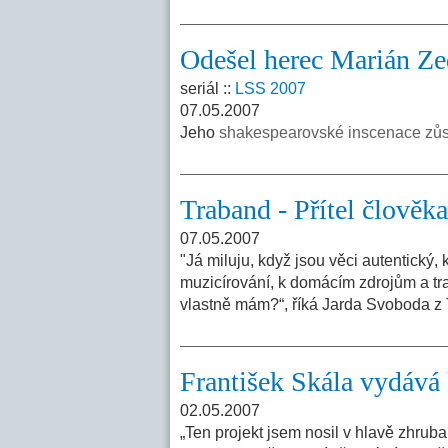
Odešel herec Marián Ze
seriál ::
LSS 2007
07.05.2007
Jeho
shakespearovské inscenace zůst
Traband - Přítel člověka
07.05.2007
"Já miluju, když jsou věci autentický, 
muzicírování, k domácím zdrojům a tradic
vlastně mám?“, říká Jarda Svoboda z
František Skála vydává
02.05.2007
„Ten projekt jsem nosil v hlavě zhrub