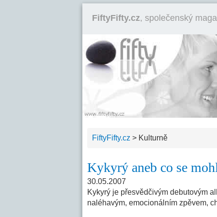
FiftyFifty.cz
, společenský maga
FiftyFifty.cz
>
Kulturně
Kykyrý aneb co se mohl
30.05.2007
Kykyrý je přesvědčivým debutovým al
naléhavým, emocionálním zpěvem, ch