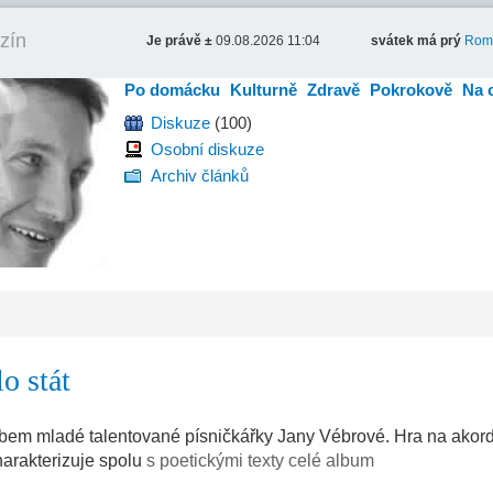
zín
Je právě ±
09.08.2026 11:04
svátek má prý
Rom
Po domácku
Kulturně
Zdravě
Pokrokově
Na 
Diskuze
(100)
Osobní diskuze
Archiv článků
o stát
bem mladé talentované písničkářky Jany Vébrové. Hra na akor
arakterizuje spolu
s poetickými texty celé album