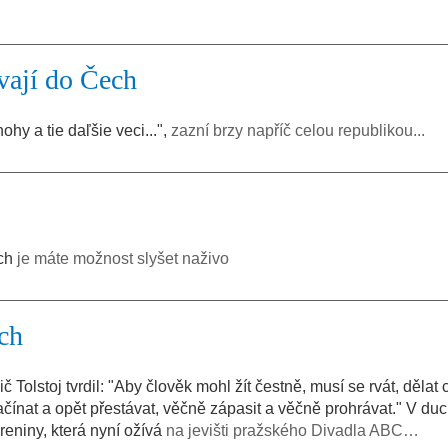
vají do Čech
nohy a tie daľšie veci...",
zazní brzy napříč celou republikou...
ech
je máte možnost slyšet naživo
ch
 Tolstoj tvrdil: "Aby člověk mohl žít čestně, musí se rvát, dělat c
 začínat a opět přestávat, věčně zápasit a věčně prohrávat." V duc
eniny, která nyní ožívá
na jevišti pražského Divadla ABC…