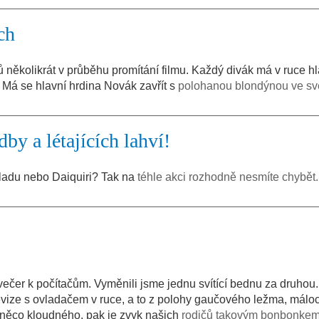
ch
ů několikrát v průběhu promítání filmu. Každý divák má v ruce h
. Má se hlavní hrdina Novák zavřít s
polohanou blondýnou ve sv
by a létajících lahví!
oladu nebo Daiquiri? Tak na
téhle akci rozhodně nesmíte chybět.
í večer k počítačům. Vyměnili jsme jednu svítící bednu za druhou
evize s ovladačem v ruce, a to z polohy gaučového ležma, máloc
ě něco kloudného, pak je zvyk našich
rodičů takovým bonbonkem