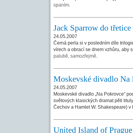
spaním.
Jack Sparrow do třetic
24.05.2007
Černá perla si v posledním díle trilogi
vírech a obrací se dnem vzhůru, aby s
palubě, samozřejmě.
Moskevské divadlo Na 
24.05.2007
Moskevské divadlo „Na Pokrovce“ pod 
světových klasických dramat pěti titul
Čechov a Hamlet W. Shakespeare) v
United Island of Pragu