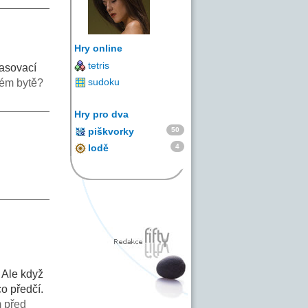
Hry online
tetris
lasovací
sudoku
ém bytě?
Hry pro dva
50
piškvorky
4
lodě
. Ale když
o předčí.
 před