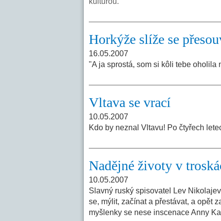
kulturou.
Horkýže slíže se přesou
16.05.2007
"A ja sprostá, som si kôli tebe oholila 
Vltava se vrací
10.05.2007
Kdo by neznal Vltavu! Po čtyřech let
Nadějné životy v troská
10.05.2007
Slavný ruský spisovatel Lev Nikolajevič
se, mýlit, začínat a přestávat, a opět
myšlenky se nese inscenace Anny Kar