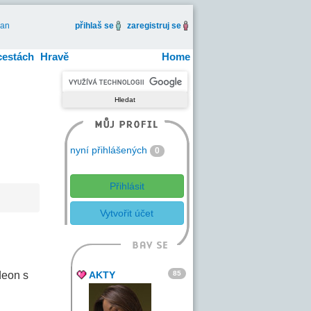
an
přihlaš se
zaregistruj se
cestách
Hravě
Home
nyní přihlášených
0
Přihlásit
Vytvořit účet
85
deon s
AKTY