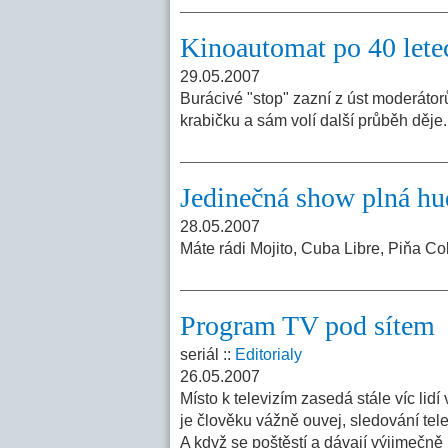
Kinoautomat po 40 lete
29.05.2007
Burácivé "stop" zazní z úst moderátor
krabičku a sám volí další průběh děje
Jedinečná show plná hud
28.05.2007
Máte rádi Mojito, Cuba Libre, Piňa C
Program TV pod sítem
seriál ::
Editorialy
26.05.2007
Místo k televizím zasedá stále víc lid
je člověku vážně ouvej, sledování tel
A když se poštěstí a dávají výjimečn