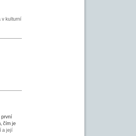
 v kulturní
 první
, čím je
 a její