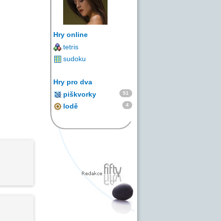
Hry online
tetris
sudoku
Hry pro dva
51
piškvorky
4
lodě