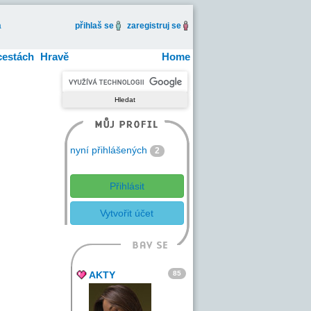
a
přihlaš se
zaregistruj se
cestách
Hravě
Home
nyní přihlášených
2
Přihlásit
Vytvořit účet
85
AKTY