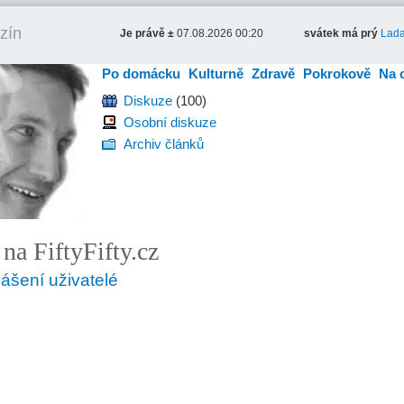
zín
Je právě ±
07.08.2026 00:20
svátek má prý
Lad
Po domácku
Kulturně
Zdravě
Pokrokově
Na 
Diskuze
(100)
Osobní diskuze
Archiv článků
na FiftyFifty.cz
lášení uživatelé