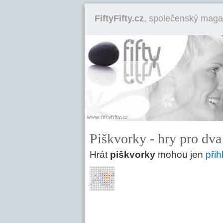
FiftyFifty.cz
, společenský maga
Piškvorky - hry pro dva 
Hrát
piškvorky
mohou jen
přih