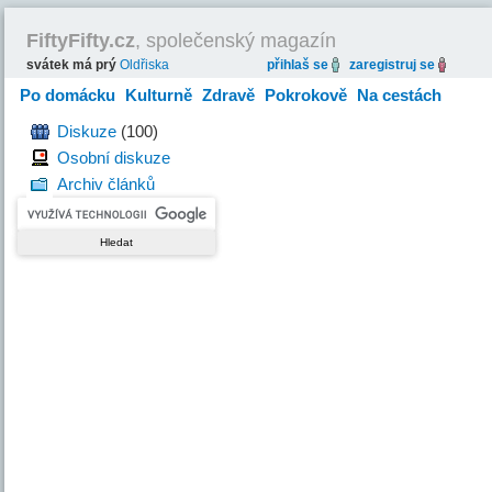
FiftyFifty.cz
, společenský magazín
svátek má prý
Oldřiska
přihlaš se
zaregistruj se
Po domácku
Kulturně
Zdravě
Pokrokově
Na cestách
Hravě
Diskuze
(100)
Osobní diskuze
Archiv článků