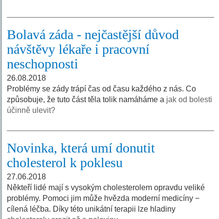
Bolavá záda - nejčastější důvod
návštěvy lékaře i pracovní
neschopnosti
26.08.2018
Problémy se zády trápí čas od času každého z nás. Co
způsobuje, že tuto část těla tolik namáháme a
jak od bolesti
účinně ulevit?
Novinka, která umí donutit
cholesterol k poklesu
27.06.2018
Někteří lidé mají s vysokým cholesterolem opravdu veliké
problémy. Pomoci jim může hvězda moderní medicíny −
cílená léčba. Díky této unikátní terapii lze hladiny