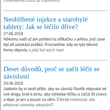
cholesterolu srazit až o polovinu.
Neoblíbené injekce a starobylé
tablety: Jak se léčilo dříve?
27.06.2018
Někomu vadí už jen pohled na stříkačku s jehlou, jiný zase
trpí při polykání prášků. Prozradíme, kdy se tyto lékové
formy objevily
a jaký byl jejich start.
Deset důvodů, proč se začít léčit se
závislostí
20.06.2018
Jakkoliv by si okolí přálo, aby se závislý člověk odpoutal od
své drogy, krok k tomu, aby vyhledal léčbu a začal žít znovu
a lépe, je jen a pouze na něm. Čím ho
motivovat, aby
překonal nástrahy odvykání?