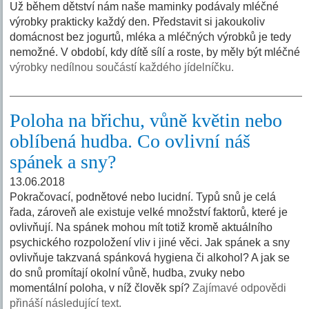
Už během dětství nám naše maminky podávaly mléčné
výrobky prakticky každý den. Představit si jakoukoliv
domácnost bez jogurtů, mléka a mléčných výrobků je tedy
nemožné. V období, kdy dítě sílí a roste, by měly být mléčné
výrobky nedílnou součástí každého jídelníčku.
Poloha na břichu, vůně květin nebo
oblíbená hudba. Co ovlivní náš
spánek a sny?
13.06.2018
Pokračovací, podnětové nebo lucidní. Typů snů je celá
řada, zároveň ale existuje velké množství faktorů, které je
ovlivňují. Na spánek mohou mít totiž kromě aktuálního
psychického rozpoložení vliv i jiné věci. Jak spánek a sny
ovlivňuje takzvaná spánková hygiena či alkohol? A jak se
do snů promítají okolní vůně, hudba, zvuky nebo
momentální poloha, v níž člověk spí?
Zajímavé odpovědi
přináší následující text.