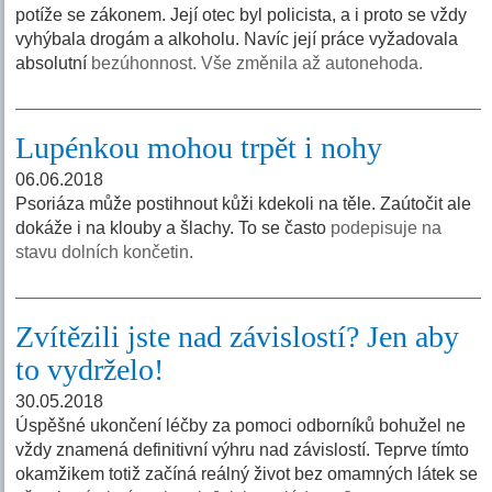
potíže se zákonem. Její otec byl policista, a i proto se vždy
vyhýbala drogám a alkoholu. Navíc její práce vyžadovala
absolutní
bezúhonnost. Vše změnila až autonehoda.
Lupénkou mohou trpět i nohy
06.06.2018
Psoriáza může postihnout kůži kdekoli na těle. Zaútočit ale
dokáže i na klouby a šlachy. To se často
podepisuje na
stavu dolních končetin.
Zvítězili jste nad závislostí? Jen aby
to vydrželo!
30.05.2018
Úspěšné ukončení léčby za pomoci odborníků bohužel ne
vždy znamená definitivní výhru nad závislostí. Teprve tímto
okamžikem totiž začíná reálný život bez omamných látek se