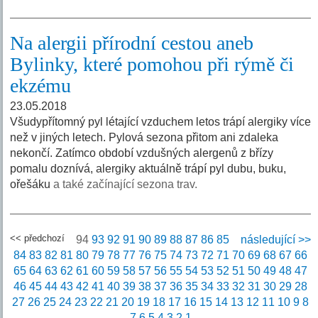
Na alergii přírodní cestou aneb
Bylinky, které pomohou při rýmě či
ekzému
23.05.2018
Všudypřítomný pyl létající vzduchem letos trápí alergiky více
než v jiných letech. Pylová sezona přitom ani zdaleka
nekončí. Zatímco období vzdušných alergenů z břízy
pomalu doznívá, alergiky aktuálně trápí pyl dubu, buku,
ořešáku
a také začínající sezona trav.
<< předchozí
94
93
92
91
90
89
88
87
86
85
následující >>
84
83
82
81
80
79
78
77
76
75
74
73
72
71
70
69
68
67
66
65
64
63
62
61
60
59
58
57
56
55
54
53
52
51
50
49
48
47
46
45
44
43
42
41
40
39
38
37
36
35
34
33
32
31
30
29
28
27
26
25
24
23
22
21
20
19
18
17
16
15
14
13
12
11
10
9
8
7
6
5
4
3
2
1