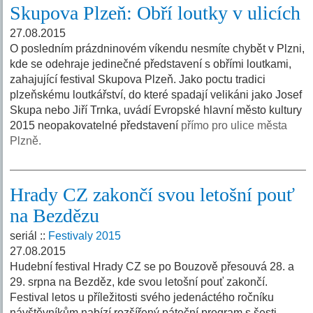
Skupova Plzeň: Obří loutky v ulicích
27.08.2015
O posledním prázdninovém víkendu nesmíte chybět v Plzni,
kde se odehraje jedinečné představení s obřími loutkami,
zahajující festival Skupova Plzeň. Jako poctu tradici
plzeňskému loutkářství, do které spadají velikáni jako Josef
Skupa nebo Jiří Trnka, uvádí Evropské hlavní město kultury
2015 neopakovatelné představení
přímo pro ulice města
Plzně.
Hrady CZ zakončí svou letošní pouť
na Bezdězu
seriál ::
Festivaly 2015
27.08.2015
Hudební festival Hrady CZ se po Bouzově přesouvá 28. a
29. srpna na Bezděz, kde svou letošní pouť zakončí.
Festival letos u příležitosti svého jedenáctého ročníku
návštěvníkům nabízí rozšířený páteční program s šesti