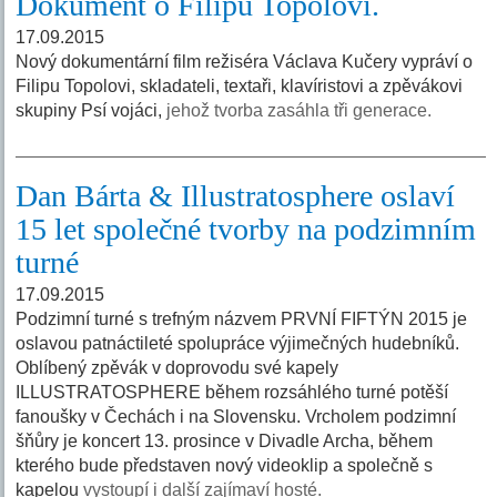
Dokument o Filipu Topolovi.
17.09.2015
Nový dokumentární film režiséra Václava Kučery vypráví o
Filipu Topolovi, skladateli, textaři, klavíristovi a zpěvákovi
skupiny Psí vojáci,
jehož tvorba zasáhla tři generace.
Dan Bárta & Illustratosphere oslaví
15 let společné tvorby na podzimním
turné
17.09.2015
Podzimní turné s trefným názvem PRVNÍ FIFTÝN 2015 je
oslavou patnáctileté spolupráce výjimečných hudebníků.
Oblíbený zpěvák v doprovodu své kapely
ILLUSTRATOSPHERE během rozsáhlého turné potěší
fanoušky v Čechách i na Slovensku. Vrcholem podzimní
šňůry je koncert 13. prosince v Divadle Archa, během
kterého bude představen nový videoklip a společně s
kapelou
vystoupí i další zajímaví hosté.