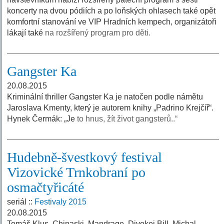
koncerty na dvou pódiích a po loňských ohlasech také opět
komfortní stanování ve VIP Hradních kempech, organizátoři
lákají také
na rozšířený program pro děti.
Gangster Ka
20.08.2015
Kriminální thriller Gangster Ka je natočen podle námětu
Jaroslava Kmenty, který je autorem knihy „Padrino Krejčíř“.
Hynek Čermák: „Je
to hnus, žít život gangsterů..“
Hudebně-švestkový festival
Vizovické Trnkobraní po
osmačtyřicáté
seriál ::
Festivaly 2015
20.08.2015
Tomáš Klus, Chinaski, Mandrage, Divokej Bill, Michal