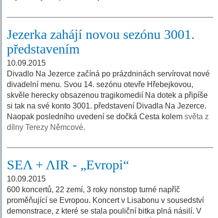
Jezerka zahájí novou sezónu 3001.
představením
10.09.2015
Divadlo Na Jezerce začíná po prázdninách servírovat nové
divadelní menu. Svou 14. sezónu otevře Hřebejkovou,
skvěle herecky obsazenou tragikomedií Na dotek a připíše
si tak na své konto 3001. představení Divadla Na Jezerce.
Naopak posledního uvedení se dočká Cesta kolem
světa z
dílny Terezy Němcové.
SEΛ + ΛIR - „Evropi“
10.09.2015
600 koncertů, 22 zemí, 3 roky nonstop turné napříč
proměňující se Evropou. Koncert v Lisabonu v sousedství
demonstrace, z které se stala pouliční bitka plná násilí. V