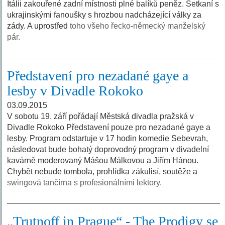
Itálii zakouřené zadní místnosti plné balíků peněz. Setkaní s
ukrajinskými fanoušky s hrozbou nadcházející války za
zády. A uprostřed
toho všeho řecko-německý manželský
pár.
Představení pro nezadané gaye a
lesby v Divadle Rokoko
03.09.2015
V sobotu 19. září pořádají Městská divadla pražská v
Divadle Rokoko Představení pouze pro nezadané gaye a
lesby. Program odstartuje v 17 hodin komedie Sebevrah,
následovat bude bohatý doprovodný program v divadelní
kavárně moderovaný Mášou Málkovou a Jiřím Hánou.
Chybět nebude tombola, prohlídka zákulisí, soutěže a
swingová tančírna s profesionálními lektory.
„Trutnoff in Prague“ - The Prodigy se