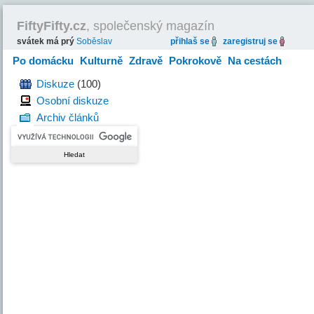
FiftyFifty.cz
, společenský magazín
svátek má prý
Soběslav
přihlaš se
zaregistruj se
Po domácku
Kulturně
Zdravě
Pokrokově
Na cestách
Hravě
Diskuze
(100)
Osobní diskuze
Archiv článků