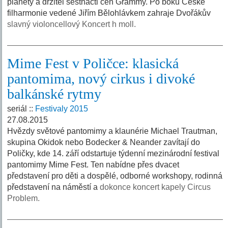
planety a držitel šestnácti cen Grammy. Po boku České
filharmonie vedené Jiřím Bělohlávkem zahraje Dvořákův
slavný violoncellový Koncert h moll.
Mime Fest v Poličce: klasická
pantomima, nový cirkus i divoké
balkánské rytmy
seriál ::
Festivaly 2015
27.08.2015
Hvězdy světové pantomimy a klaunérie Michael Trautman,
skupina Okidok nebo Bodecker & Neander zavítají do
Poličky, kde 14. září odstartuje týdenní mezinárodní festival
pantomimy Mime Fest. Ten nabídne přes dvacet
představení pro děti a dospělé, odborné workshopy, rodinná
představení na náměstí a
dokonce koncert kapely Circus
Problem.