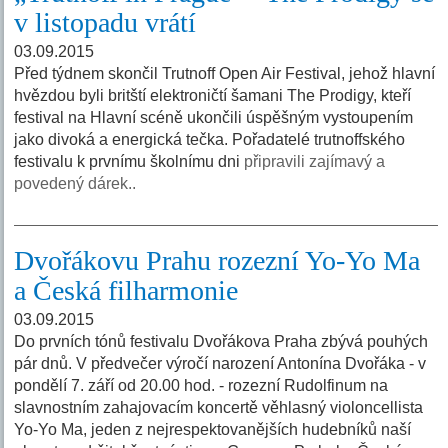
v listopadu vrátí
03.09.2015
Před týdnem skončil Trutnoff Open Air Festival, jehož hlavní
hvězdou byli britští elektroničtí šamani The Prodigy, kteří
festival na Hlavní scéně ukončili úspěšným vystoupením
jako divoká a energická tečka. Pořadatelé trutnoffského
festivalu k prvnímu školnímu dni
připravili zajímavý a
povedený dárek..
Dvořákovu Prahu rozezní Yo-Yo Ma
a Česká filharmonie
03.09.2015
Do prvních tónů festivalu Dvořákova Praha zbývá pouhých
pár dnů. V předvečer výročí narození Antonína Dvořáka - v
pondělí 7. září od 20.00 hod. - rozezní Rudolfinum na
slavnostním zahajovacím koncertě věhlasný violoncellista
Yo-Yo Ma, jeden z nejrespektovanějších hudebníků naší