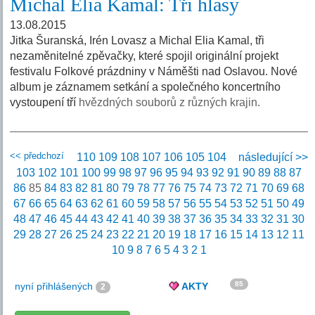
Michal Elia Kamal: Tři hlasy
13.08.2015
Jitka Šuranská, Irén Lovasz a Michal Elia Kamal, tři
nezaměnitelné zpěvačky, které spojil originální projekt
festivalu Folkové prázdniny v Náměšti nad Oslavou. Nové
album je záznamem setkání a společného koncertního
vystoupení tří
hvězdných souborů z různých krajin.
<< předchozí
110
109
108
107
106
105
104
následující >>
103
102
101
100
99
98
97
96
95
94
93
92
91
90
89
88
87
86
85
84
83
82
81
80
79
78
77
76
75
74
73
72
71
70
69
68
67
66
65
64
63
62
61
60
59
58
57
56
55
54
53
52
51
50
49
48
47
46
45
44
43
42
41
40
39
38
37
36
35
34
33
32
31
30
29
28
27
26
25
24
23
22
21
20
19
18
17
16
15
14
13
12
11
10
9
8
7
6
5
4
3
2
1
85
nyní přihlášených
AKTY
2