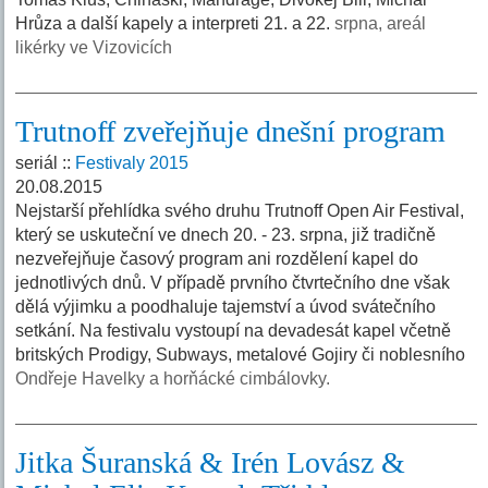
Hrůza a další kapely a interpreti 21. a 22.
srpna, areál
likérky ve Vizovicích
Trutnoff zveřejňuje dnešní program
seriál ::
Festivaly 2015
20.08.2015
Nejstarší přehlídka svého druhu Trutnoff Open Air Festival,
který se uskuteční ve dnech 20. - 23. srpna, již tradičně
nezveřejňuje časový program ani rozdělení kapel do
jednotlivých dnů. V případě prvního čtvrtečního dne však
dělá výjimku a poodhaluje tajemství a úvod svátečního
setkání. Na festivalu vystoupí na devadesát kapel včetně
britských Prodigy, Subways, metalové Gojiry či noblesního
Ondřeje Havelky a horňácké cimbálovky.
Jitka Šuranská & Irén Lovász &