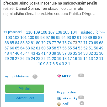
překladu Jiřího Joska inscenuje na smíchovském jevišti
režisér Daniel Špinar. Ten obsadil do titulní role
nejmladšího
člena hereckého souboru Patrika Děrgela.
<< předchozí
110
109
108
107
106
105
104
následující >>
103
102
101
100
99
98
97
96
95
94
93
92
91
90
89
88
87
86
85
84
83
82
81
80
79
78
77
76
75
74
73
72
71
70
69
68
67
66
65
64
63
62
61
60
59
58
57
56
55
54
53
52
51
50
49
48
47
46
45
44
43
42
41
40
39
38
37
36
35
34
33
32
31
30
29
28
27
26
25
24
23
22
21
20
19
18
17
16
15
14
13
12
11
10
9
8
7
6
5
4
3
2
1
85
nyní přihlášených
AKTY
1
Přihlásit
Hry pro dva
Vytvořit účet
49
piškvorky
4
lodě