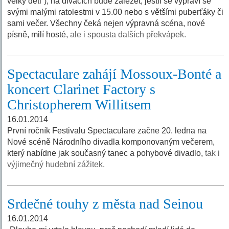
velký děti“), na divácích bude záležet, jestli se vypraví se
svými malými ratolestmi v 15.00 nebo s většími puberťáky či
sami večer. Všechny čeká nejen výpravná scéna, nové
písně, milí hosté,
ale i spousta dalších překvápek.
Spectaculare zahájí Mossoux-Bonté a
koncert Clarinet Factory s
Christopherem Willitsem
16.01.2014
První ročník Festivalu Spectaculare začne 20. ledna na
Nové scéně Národního divadla komponovaným večerem,
který nabídne jak současný tanec a pohybové divadlo,
tak i
výjimečný hudební zážitek.
Srdečné touhy z města nad Seinou
16.01.2014