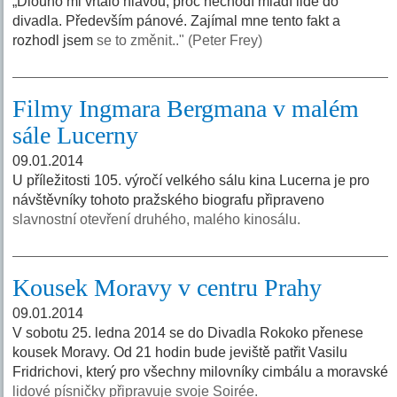
„Dlouho mi vrtalo hlavou, proč nechodí mladí lidé do
divadla. Především pánové. Zajímal mne tento fakt a
rozhodl jsem
se to změnit.." (Peter Frey)
Filmy Ingmara Bergmana v malém
sále Lucerny
09.01.2014
U příležitosti 105. výročí velkého sálu kina Lucerna je pro
návštěvníky tohoto pražského biografu připraveno
slavnostní otevření druhého, malého kinosálu.
Kousek Moravy v centru Prahy
09.01.2014
V sobotu 25. ledna 2014 se do Divadla Rokoko přenese
kousek Moravy. Od 21 hodin bude jeviště patřit Vasilu
Fridrichovi, který pro všechny milovníky cimbálu a moravské
lidové písničky připravuje svoje Soirée.