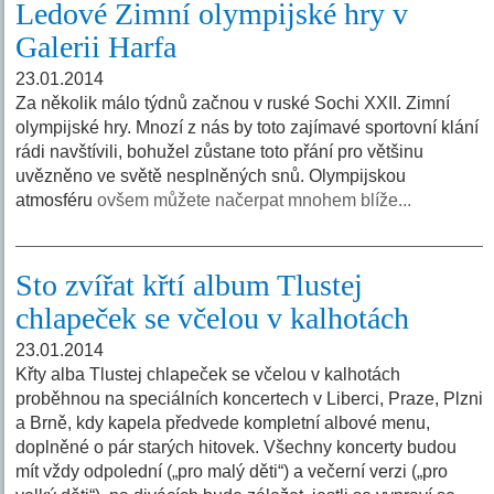
Ledové Zimní olympijské hry v
Galerii Harfa
23.01.2014
Za několik málo týdnů začnou v ruské Sochi XXII. Zimní
olympijské hry. Mnozí z nás by toto zajímavé sportovní klání
rádi navštívili, bohužel zůstane toto přání pro většinu
uvězněno ve světě nesplněných snů. Olympijskou
atmosféru
ovšem můžete načerpat mnohem blíže...
Sto zvířat křtí album Tlustej
chlapeček se včelou v kalhotách
23.01.2014
Křty alba Tlustej chlapeček se včelou v kalhotách
proběhnou na speciálních koncertech v Liberci, Praze, Plzni
a Brně, kdy kapela předvede kompletní albové menu,
doplněné o pár starých hitovek. Všechny koncerty budou
mít vždy odpolední („pro malý děti“) a večerní verzi („pro