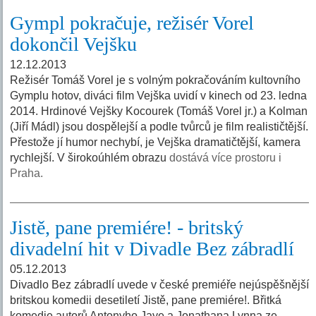
Gympl pokračuje, režisér Vorel
dokončil Vejšku
12.12.2013
Režisér Tomáš Vorel je s volným pokračováním kultovního
Gymplu hotov, diváci film Vejška uvidí v kinech od 23. ledna
2014. Hrdinové Vejšky Kocourek (Tomáš Vorel jr.) a Kolman
(Jiří Mádl) jsou dospělejší a podle tvůrců je film realističtější.
Přestože jí humor nechybí, je Vejška dramatičtější, kamera
rychlejší. V širokoúhlém obrazu
dostává více prostoru i
Praha.
Jistě, pane premiére! - britský
divadelní hit v Divadle Bez zábradlí
05.12.2013
Divadlo Bez zábradlí uvede v české premiéře nejúspěšnější
britskou komedii desetiletí Jistě, pane premiére!. Břitká
komedie autorů Antonyho Jaye a Jonathana Lynna ze