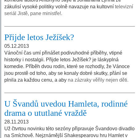
zákulisí vysoké politiky volně navazuje na kultovní
televizní
seriál Jistě, pane ministře!.
Přijde letos Ježíšek?
05.12.2013
Vánoční čas umí přinášet podivuhodné příběhy, vtipné
historky i nostalgii. Přijde letos Ježíšek? je láskyplná
komedie. Příběh dvou rodin, které se rozhodly, že Vánoce
jsou prostě od toho, aby se konaly dobré skutky, přání se
plnila za každou cenu, a aby
na zázraky věřily nejen děti.
U Švandů uvedou Hamleta, rodinné
drama o ututlané vraždě
28.11.2013
Už čtvrtou novinku této sezóny připravuje Švandovo divadlo
na Smíchově. Nejznámější Shakespearovu hru Hamlet v