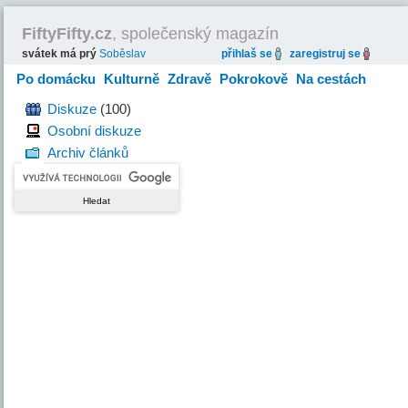
FiftyFifty.cz
, společenský magazín
svátek má prý
Soběslav
přihlaš se
zaregistruj se
Po domácku
Kulturně
Zdravě
Pokrokově
Na cestách
Hravě
Diskuze
(100)
Osobní diskuze
Archiv článků