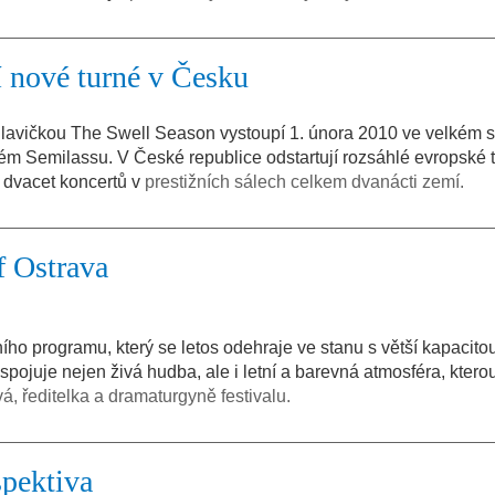
í nové turné v Česku
hlavičkou The Swell Season vystoupí 1. února 2010 ve velkém s
ém Semilassu. V České republice odstartují rozsáhlé evropské 
e dvacet koncertů v
prestižních sálech celkem dvanácti zemí.
f Ostrava
ho programu, který se letos odehraje ve stanu s větší kapacitou
spojuje nejen živá hudba, ale i letní a barevná atmosféra, kterou
á, ředitelka a dramaturgyně festivalu.
pektiva