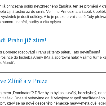
ilá princezna políbí nevzhledného žabáka, ten se promění v k
olu žijí šťastně až do smrti. Ve filmu Princezna a žabák k polib
ýsledek je dosti odlišný. A to je pouze první z celé řády překv
ho humoru,
napětí, hudby a citu oplývá.
í Prahu již zítra!
Bordello rozdovádí Prahu již tento pátek. Tato devítičlenná
prosince do Incheba Areny (Malá sportovní hala) v rámci turné k
s Mundi“.
e Zlíně a v Praze
ojmem „Dominator“? Dříve by to byl asi skvělý, bezchybný, nepo
 Hašek. Dnes si vybavíme další vývojový stupeň strašidelného
tor“, který se na nové desce této německé heavy-metalové
lege