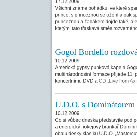
17.12.2009
Všichni známe pohádku, ve které span
prince, s princeznou se ožení a pak sp
princeznou a žabákem dojde také, ale v
kterými tato třaskavá směs rozverné
Gogol Bordello rozdovád
10.12.2009
Americká gypsy punková kapela Gogol 
multinárodnostní formace přijede 11. 
koncertnímu DVD a
CD „Live from Axi
U.D.O. s Dominátorem v
10.12.2009
Co si vůbec dneska představíte pod p
a energický hokejový brankář Dominik
obalu desky klasiků U.D.O. „Mastercu