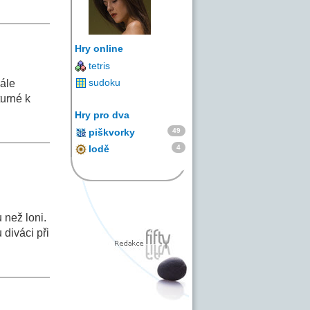
Hry online
tetris
sudoku
ále
turné k
Hry pro dva
49
piškvorky
4
lodě
 než loni.
 diváci při