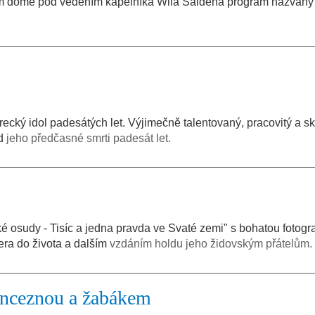
ím domě pod vedením kapelníka Wila Saldena program nazvan
cký idol padesátých let. Výjimečně talentovaný, pracovitý a s
od
jeho předčasné smrti padesát let.
é osudy - Tisíc a jedna pravda ve Svaté zemi" s bohatou fotogr
era do života a dalším
vzdáním holdu jeho židovským přátelům.
inceznou a žabákem