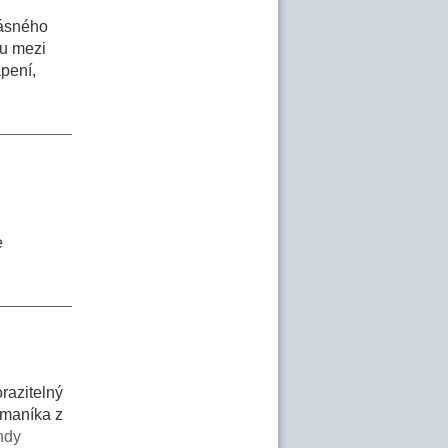
rásného
ku mezi
apení,
e
razitelný
 maníka z
ndy