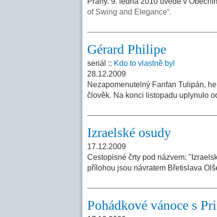
Prahy. 9. ledna 2010 uvede v Obecn
of Swing and Elegance“.
Gérard Philipe
seriál ::
Kdo to vlastně byl
28.12.2009
Nezapomenutelný Fanfan Tulipán, here
člověk. Na konci listopadu uplynulo 
Izraelské osudy
17.12.2009
Cestopisné črty pod názvem: "Izraelsk
přílohou jsou návratem Břetislava Olš
Pohádkové vánoce s Pr