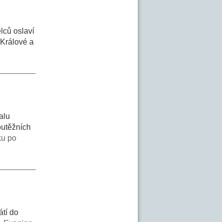
lců oslaví
 Králové a
alu
outěžních
ku po
átí do