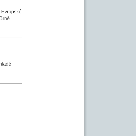
a Evropské
 Brně
 mladé