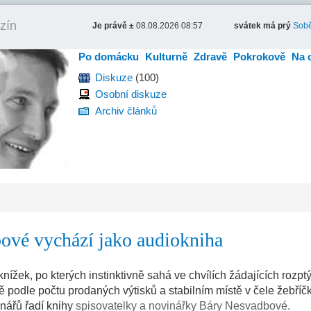
zín
Je právě ±
08.08.2026 08:57
svátek má prý
Sobě
Po domácku
Kulturně
Zdravě
Pokrokově
Na 
Diskuze
(100)
Osobní diskuze
Archiv článků
ové vychází jako audiokniha
žek, po kterých instinktivně sahá ve chvílích žádajících rozptý
ě podle počtu prodaných výtisků a stabilním místě v čele žebříč
enářů řadí knihy
spisovatelky a novinářky Báry Nesvadbové.