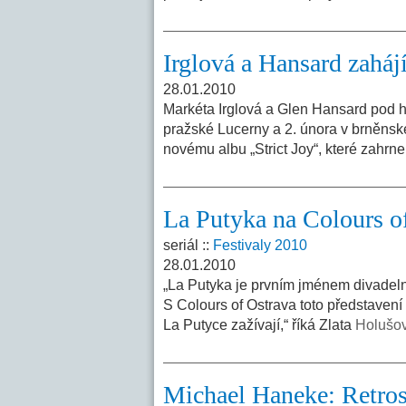
Irglová a Hansard zaháj
28.01.2010
Markéta Irglová a Glen Hansard pod 
pražské Lucerny a 2. února v brněnsk
novému albu „Strict Joy“, které zahrn
La Putyka na Colours o
seriál ::
Festivaly 2010
28.01.2010
„La Putyka je prvním jménem divadelní
S Colours of Ostrava toto představení 
La Putyce zažívají,“ říká Zlata
Holušov
Michael Haneke: Retros