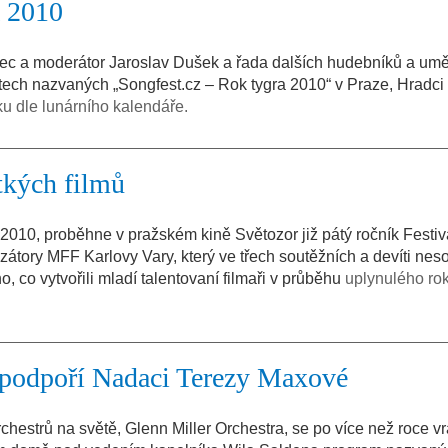
a 2010
c a moderátor Jaroslav Dušek a řada dalších hudebníků a umě
tech nazvaných „Songfest.cz – Rok tygra 2010“ v Praze, Hradci
u dle lunárního kalendáře.
átkých filmů
2010, proběhne v pražském kině Světozor již pátý ročník Festiv
zátory MFF Karlovy Vary, který ve třech soutěžních a devíti nes
o, co vytvořili mladí talentovaní filmaři v průběhu
uplynulého ro
 podpoří Nadaci Terezy Maxové
estrů na světě, Glenn Miller Orchestra, se po více než roce vr