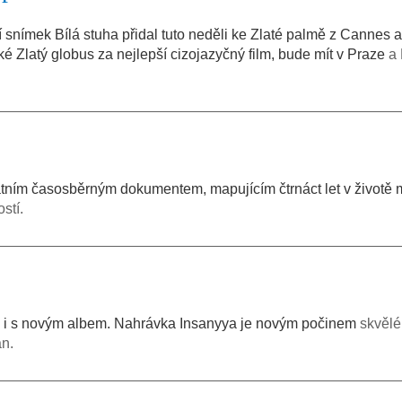
 snímek Bílá stuha přidal tuto neděli ke Zlaté palmě z Cannes 
také Zlatý globus za nejlepší cizojazyčný film, bude mít v Praze
a
átním časosběrným dokumentem, mapujícím čtrnáct let v životě
stí.
le i s novým albem. Nahrávka Insanyya je novým počinem
skvělé
an.