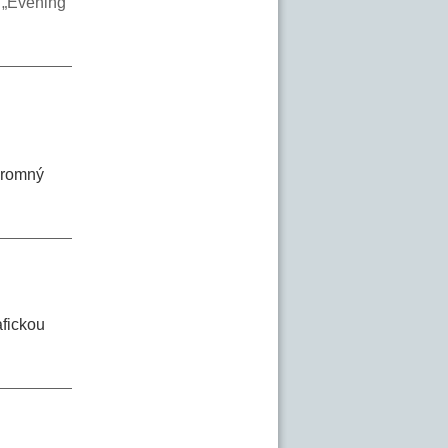
ý
„Evening
kromný
afickou