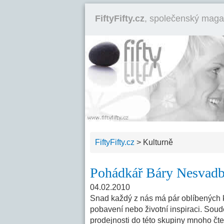
FiftyFifty.cz
, společenský maga
FiftyFifty.cz
>
Kulturně
Pohádkář Báry Nesvadb
04.02.2010
Snad každý z nás má pár oblíbených kní
pobavení nebo životní inspiraci. Soud
prodejnosti do této skupiny mnoho čt