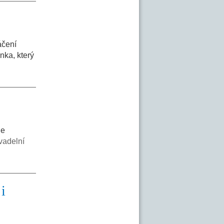
áčení
nka, který
le
vadelní
i