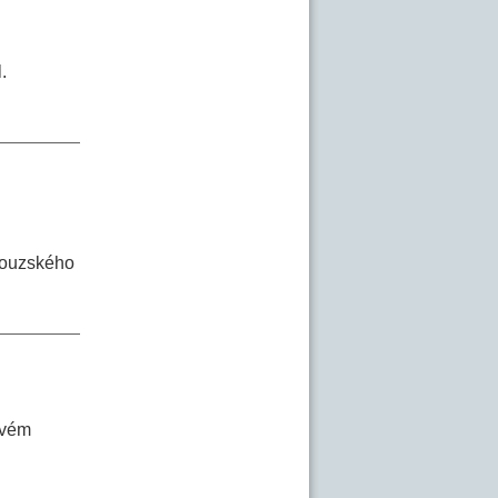
.
ncouzského
ovém