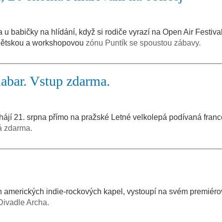
a u babičky na hlídání, když si rodiče vyrazí na Open Air Festival
i Dětskou a workshopovou
zónu Puntík se spoustou zábavy.
labar. Vstup zdarma.
zahájí 21. srpna přímo na pražské Letné velkolepá podívaná fra
á zdarma.
h amerických indie-rockových kapel, vystoupí na svém premiér
Divadle Archa.