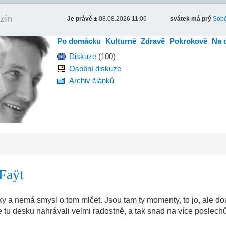
zín
Je právě ±
08.08.2026 11:06
svátek má prý
Sobě
Po domácku
Kulturně
Zdravě
Pokrokově
Na 
Diskuze
(100)
Osobní diskuze
Archiv článků
Faÿt
y a nemá smysl o tom mlčet. Jsou tam ty momenty, to jo, ale d
 tu desku nahrávali velmi radostně, a tak snad na více poslechů