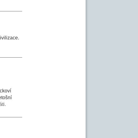
vilizace.
ockoví
etošní
ti.