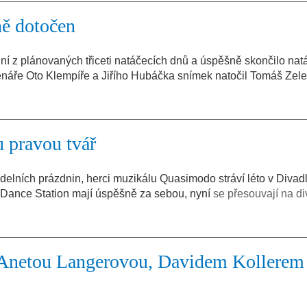
ně dotočen
ní z plánovaných třiceti natáčecích dnů a úspěšně skončilo nat
scénáře Oto Klempíře a Jiřího Hubáčka snímek natočil Tomáš Zele
 pravou tvář
adelních prázdnin, herci muzikálu Quasimodo stráví léto v Divad
 Dance Station mají úspěšně za sebou, nyní
se přesouvají na di
 Anetou Langerovou, Davidem Kollerem 