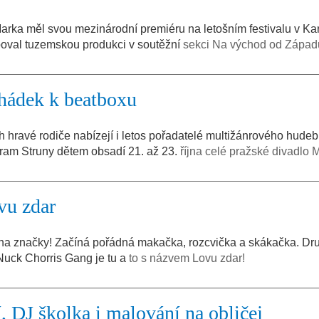
Marka měl svou mezinárodní premiéru na letošním festivalu v Ka
upoval tuzemskou produkci v soutěžní
sekci Na východ od Západ
hádek k beatboxu
ch hravé rodiče nabízejí i letos pořadatelé multižánrového hude
gram Struny dětem obsadí 21. až 23.
října celé pražské divadlo M
vu zdar
tů na značky! Začíná pořádná makačka, rozcvička a skákačka. Dr
Nuck Chorris Gang je tu a
to s názvem Lovu zdar!
 DJ školka i malování na obličej