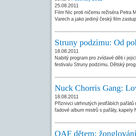
25.08.2011
Film Nic proti ničemu režiséra Petra 
Varech a jako jediný český film zast
Struny podzimu: Od po
18.08.2011
Nabitý program pro zvídavé děti i jeji
festivalu Struny podzimu. Dětský pro
Nuck Chorris Gang: Lo
18.08.2011
Příznivci utrhnutých jestřábích pařá
řadové album mistrů s pařáty, kapely 
OAF dětem: žonglování,