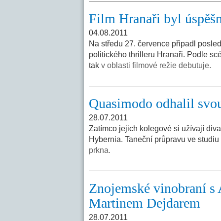
Film Hranaři byl úspěš
04.08.2011
Na středu 27. července připadl posled
politického thrilleru Hranaři. Podle 
tak
v oblasti filmové režie debutuje.
Quasimodo odhalil svou
28.07.2011
Zatímco jejich kolegové si užívají div
Hybernia. Taneční průpravu ve studiu
prkna.
Znojemské vinobraní s
Martinem Dejdarem
28.07.2011