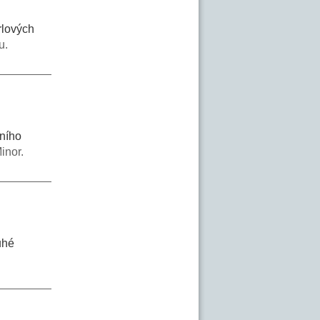
rlových
u.
bního
inor.
uhé