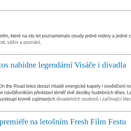
tím, které na sto let poznamenalo osudy jedné rodiny a jedné ci
sti, vášni a poznání.
tos nabídne legendární Visáče i divadla
 On the Road letos dorazí mladé energické kapely i osvědčení r
se návštěvníkům představí téměř dvě desítky hudebních těles. L
 vystoupí kromě zajímavých
divadelních souborů i začínající literá
premiéře na letošním Fresh Film Festu