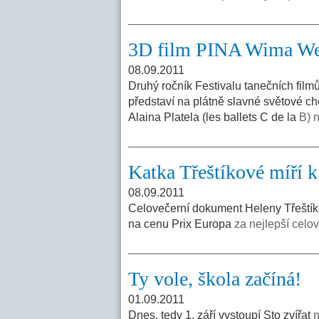
3D film PINA Wima Wend
08.09.2011
Druhý ročník Festivalu tanečních filmů
představí na plátně slavné světové c
Alaina Platela (les ballets C de la
B) 
Katka Třeštíkové míří 
08.09.2011
Celovečerní dokument Heleny Třeštík
na cenu Prix Europa
za nejlepší celo
Ty vole, škola začíná!
01.09.2011
Dnes, tedy 1. září vystoupí Sto zvířat
n