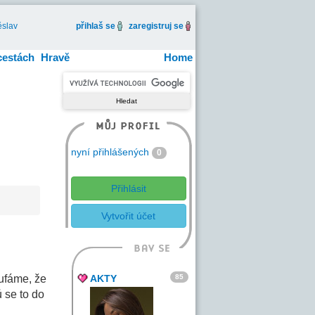
slav
přihlaš se
zaregistruj se
cestách
Hravě
Home
nyní přihlášených
0
Přihlásit
Vytvořit účet
85
oufáme, že
AKTY
 se to do