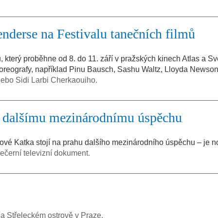
erse na Festivalu tanečních filmů
, který proběhne od 8. do 11. září v pražských kinech Atlas a Sv
horeografy, například Pinu Bausch, Sashu Waltz, Lloyda Newso
nebo Sidi Larbi Cherkaouiho.
k dalšímu mezinárodnímu úspěchu
ové Katka stojí na prahu dalšího mezinárodního úspěchu – je 
večerní televizní dokument.
a Střeleckém ostrově v Praze.