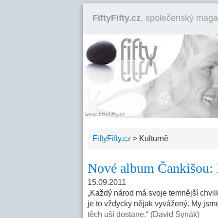
FiftyFifty.cz
, společenský maga
FiftyFifty.cz
>
Kulturně
Nové album Čankišou: 
15.09.2011
„Každý národ má svoje temnější chvilk
je to vždycky nějak vyvážený. My jsme
těch uší dostane.“ (David Synák)