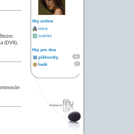
Hry online
tetris
sudoku
ětozor,
na (DV8),
Hry pro dva
49
piškvorky
4
lodě
nominován