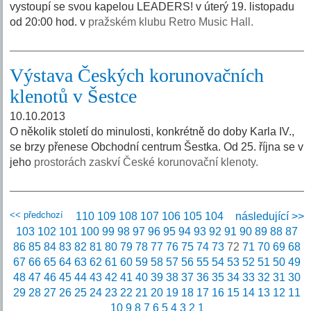
vystoupí se svou kapelou LEADERS! v úterý 19. listopadu
od 20:00 hod. v
pražském klubu Retro Music Hall.
Výstava Českých korunovačních
klenotů v Šestce
10.10.2013
O několik století do minulosti, konkrétně do doby Karla IV.,
se brzy přenese Obchodní centrum Šestka. Od 25. října se v
jeho
prostorách zaskví České korunovační klenoty.
<< předchozí
110
109
108
107
106
105
104
následující >>
103
102
101
100
99
98
97
96
95
94
93
92
91
90
89
88
87
86
85
84
83
82
81
80
79
78
77
76
75
74
73
72
71
70
69
68
67
66
65
64
63
62
61
60
59
58
57
56
55
54
53
52
51
50
49
48
47
46
45
44
43
42
41
40
39
38
37
36
35
34
33
32
31
30
29
28
27
26
25
24
23
22
21
20
19
18
17
16
15
14
13
12
11
10
9
8
7
6
5
4
3
2
1