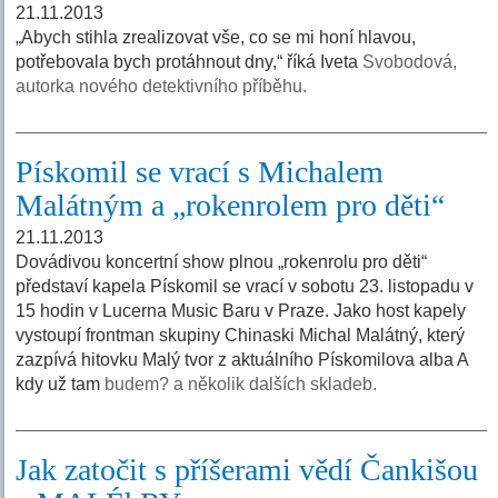
21.11.2013
„Abych stihla zrealizovat vše, co se mi honí hlavou,
potřebovala bych protáhnout dny,“ říká Iveta
Svobodová,
autorka nového detektivního příběhu.
Pískomil se vrací s Michalem
Malátným a „rokenrolem pro děti“
21.11.2013
Dovádivou koncertní show plnou „rokenrolu pro děti“
představí kapela Pískomil se vrací v sobotu 23. listopadu v
15 hodin v Lucerna Music Baru v Praze. Jako host kapely
vystoupí frontman skupiny Chinaski Michal Malátný, který
zazpívá hitovku Malý tvor z aktuálního Pískomilova alba A
kdy už tam
budem? a několik dalších skladeb.
Jak zatočit s příšerami vědí Čankišou