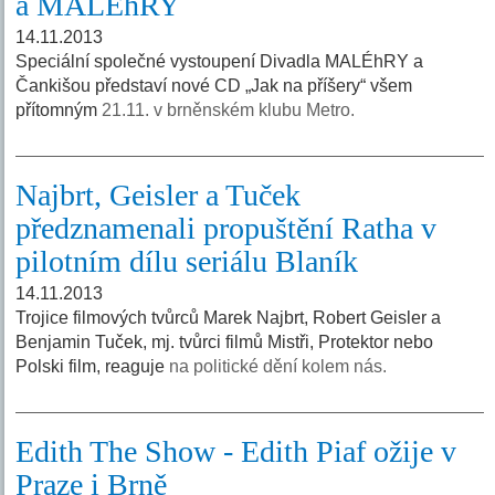
a MALÉhRY
14.11.2013
Speciální společné vystoupení Divadla MALÉhRY a
Čankišou představí nové CD „Jak na příšery“ všem
přítomným
21.11. v brněnském klubu Metro.
Najbrt, Geisler a Tuček
předznamenali propuštění Ratha v
pilotním dílu seriálu Blaník
14.11.2013
Trojice filmových tvůrců Marek Najbrt, Robert Geisler a
Benjamin Tuček, mj. tvůrci filmů Mistři, Protektor nebo
Polski film, reaguje
na politické dění kolem nás.
Edith The Show - Edith Piaf ožije v
Praze i Brně