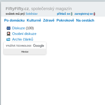
FiftyFifty.cz
, společenský magazín
svátek má prý
Soběslav
přihlaš se
zaregistruj se
Po domácku
Kulturně
Zdravě
Pokrokově
Na cestách
Hravě
Diskuze
(100)
Osobní diskuze
Archiv článků