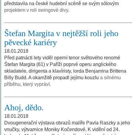
představila na české hudební scéně se svým sólovým
projektem v roli swingové divy.
Štefan Margita v nejtěžší roli jeho
pěvecké kariéry
18.01.2018
Před patnácti lety viděl operní tenor světového renomé
Štefan Margita (61) v Paříži poprvé operu anglického
skladatele, dirigenta a klavíristy, lorda Benjamina Brittena
Billy Budd. A okamžitě propadl jejímu kouzlu
a silnému
příběhu, který vypráví.
Ahoj, dědo.
18.01.2018
Dvougenerační výstava obrazů malíře Pavla Raszky a jeho
vnučky, výtvarnice Moniky Kočendové. K vidění od 24.