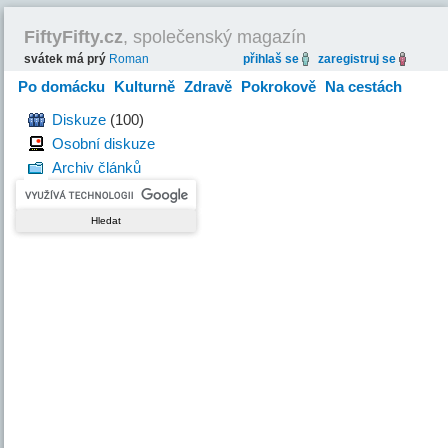
FiftyFifty.cz
, společenský magazín
svátek má prý
Roman
přihlaš se
zaregistruj se
Po domácku
Kulturně
Zdravě
Pokrokově
Na cestách
Hravě
Diskuze
(100)
Osobní diskuze
Archiv článků