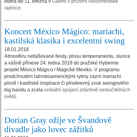
ledna do 11. března v
Galerii v přízemí Novoměstské
radnice.
Koncert México Mágico: mariachi,
kastilská klasika i excelentní swing
18.01.2018
Atmosféru nefalšované fiesty, plnou temperamentu, slunce
a vášně přinese 24. ledna 2018 do pražské Hybernie
projekt México Mágico / Magické Mexiko. V programu
prodchnutém latinskoamerickými rytmy zazní mariachi
písně i kastilské inspirace či plnokrevný zvuk swingového
big bandu a zcela
unikátní spojení zdánlivě neslučitelných
světů.
Dorian Gray ožije ve Švandově
divadle jako lovec zážitků