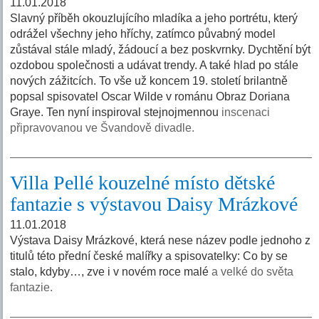
11.01.2018
Slavný příběh okouzlujícího mladíka a jeho portrétu, který
odrážel všechny jeho hříchy, zatímco půvabný model
zůstával stále mladý, žádoucí a bez poskvrnky. Dychtění být
ozdobou společnosti a udávat trendy. A také hlad po stále
nových zážitcích. To vše už koncem 19. století brilantně
popsal spisovatel Oscar Wilde v románu Obraz Doriana
Graye. Ten nyní inspiroval stejnojmennou
inscenaci
připravovanou ve Švandově divadle.
Villa Pellé kouzelné místo dětské
fantazie s výstavou Daisy Mrázkové
11.01.2018
Výstava Daisy Mrázkové, která nese název podle jednoho z
titulů této přední české malířky a spisovatelky: Co by se
stalo, kdyby…, zve i v novém roce malé
a velké do světa
fantazie.