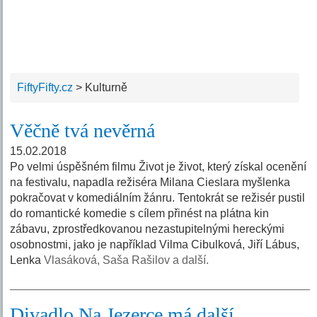
FiftyFifty.cz
>
Kulturně
Věčně tvá nevěrná
15.02.2018
Po velmi úspěšném filmu Život je život, který získal ocenění
na festivalu, napadla režiséra Milana Cieslara myšlenka
pokračovat v komediálním žánru. Tentokrát se režisér pustil
do romantické komedie s cílem přinést na plátna kin
zábavu, zprostředkovanou nezastupitelnými hereckými
osobnostmi, jako je například Vilma Cibulková, Jiří Lábus,
Lenka
Vlasáková, Saša Rašilov a další.
Divadlo Na Jezerce má další