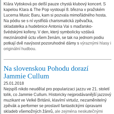
Klára Vytisková po delší pauze chystá klubový koncert. S
kapelou Klara & The Pop vystoupí 8. března v pražském
Lucerna Music Baru, kam si pozvala mimořádného hosta.
Na pódiu se s ní vystřídá charismatická zpěvačka,
skladatelka a hudebnice Antonia Vai s maďarsko-
švédskými kořeny. V den, který symbolicky vzdává
mezinárodně úctu všem ženám, se tak na jednom podiu
potkají dvě navýsost pozoruhodné dámy s
výraznými hlasy i
originální hudbou.
Na slovenskou Pohodu dorazí
Jammie Cullum
25.01.2018
Nejspíš nikdo neudělal pro popularizaci jazzu ve 21. století
tolik, co Jammie Cullum. Historicky nejprodávanější jazzový
muzikant ve Velké Británii, klavírní virtuóz, nezaměnitelný
zpěvák a performer se proslavil fantastickými úpravami
skladeb všemožných žánrů,
ale zejména neskutečnými