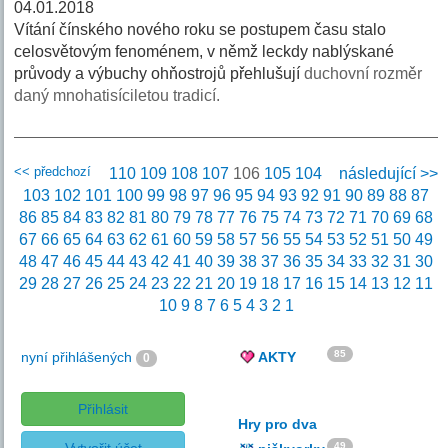
04.01.2018
Vítání čínského nového roku se postupem času stalo
celosvětovým fenoménem, v němž leckdy nablýskané
průvody a výbuchy ohňostrojů přehlušují
duchovní rozměr
daný mnohatisíciletou tradicí.
<< předchozí
110
109
108
107
106
105
104
následující >>
103
102
101
100
99
98
97
96
95
94
93
92
91
90
89
88
87
86
85
84
83
82
81
80
79
78
77
76
75
74
73
72
71
70
69
68
67
66
65
64
63
62
61
60
59
58
57
56
55
54
53
52
51
50
49
48
47
46
45
44
43
42
41
40
39
38
37
36
35
34
33
32
31
30
29
28
27
26
25
24
23
22
21
20
19
18
17
16
15
14
13
12
11
10
9
8
7
6
5
4
3
2
1
85
nyní přihlášených
AKTY
0
Přihlásit
Hry pro dva
49