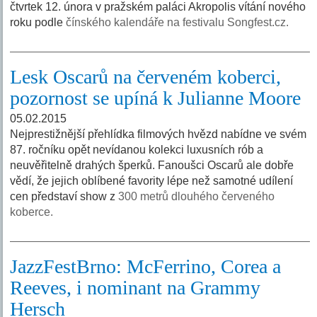
čtvrtek 12. února v pražském paláci Akropolis vítání nového
roku podle
čínského kalendáře na festivalu Songfest.cz.
Lesk Oscarů na červeném koberci,
pozornost se upíná k Julianne Moore
05.02.2015
Nejprestižnější přehlídka filmových hvězd nabídne ve svém
87. ročníku opět nevídanou kolekci luxusních rób a
neuvěřitelně drahých šperků. Fanoušci Oscarů ale dobře
vědí, že jejich oblíbené favority lépe než samotné udílení
cen představí show z
300 metrů dlouhého červeného
koberce.
JazzFestBrno: McFerrino, Corea a
Reeves, i nominant na Grammy
Hersch