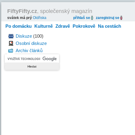
FiftyFifty.cz
, společenský magazín
svátek má prý
Oldřiska
přihlaš se
zaregistruj se
Po domácku
Kulturně
Zdravě
Pokrokově
Na cestách
Hravě
Diskuze
(100)
Osobní diskuze
Archiv článků