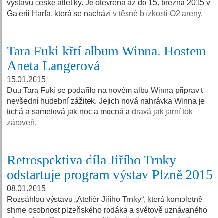
výstavu české atletiky. Je otevřena až do 15. března 2015 v
Galerii Harfa, která se nachází
v těsné blízkosti O2 areny.
Tara Fuki křtí album Winna. Hostem
Aneta Langerová
15.01.2015
Duu Tara Fuki se podařilo na novém albu Winna připravit
nevšední hudební zážitek. Jejich nová nahrávka Winna je
tichá a sametová jak noc a mocná a
dravá jak jarní tok
zároveň.
Retrospektiva díla Jiřího Trnky
odstartuje program výstav Plzně 2015
08.01.2015
Rozsáhlou výstavu „Ateliér Jiřího Trnky“, která kompletně
shrne osobnost plzeňského rodáka a světově uznávaného