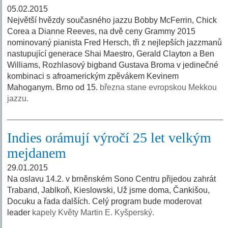
05.02.2015
Největší hvězdy současného jazzu Bobby McFerrin, Chick
Corea a Dianne Reeves, na dvě ceny Grammy 2015
nominovaný pianista Fred Hersch, tři z nejlepších jazzmanů
nastupující generace Shai Maestro, Gerald Clayton a Ben
Williams, Rozhlasový bigband Gustava Broma v jedinečné
kombinaci s afroamerickým zpěvákem Kevinem
Mahoganym. Brno od 15.
března stane evropskou Mekkou
jazzu.
Indies orámují výročí 25 let velkým
mejdanem
29.01.2015
Na oslavu 14.2. v brněnském Sono Centru přijedou zahrát
Traband, Jablkoň, Kieslowski, Už jsme doma, Čankišou,
Docuku a řada dalších. Celý program bude moderovat
leader
kapely Květy Martin E. Kyšperský.