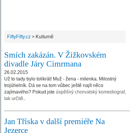
FiftyFifty.cz
>
Kulturně
Smích zakázán. V Žižkovském
divadle Járy Cimrmana
26.02.2015
Už to tady bylo tolikrát! Muž - žena - milenka. Milostný
trojúhelník. Dá se na tom vůbec ještě najít něco
zajímavého? Pokud jste
úspěšný chorvatský komediograf,
tak určitě..
Jan Tříska v další premiéře Na
Jezerce