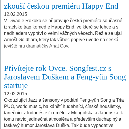
zkouší českou premiéru Happy End
12.02.2015
V Divadle Rokoko se připravuje česká premiéra současné
izraelské tragikomedie Happy End, ve které se lehce a s
nadhledem vypráví o velmi vážných věcech. Režie se ujal
Arnošt Goldflam, který tak vůbec poprvé uvede na česká
jeviště hru dramatičky Anat Gov.
Přivítejte rok Ovce. Songfest.cz s
Jaroslavem Duškem a Feng-yűn Song
startuje
12.02.2015
Okouzlující Jazz a šansony v podání Feng-yűn Song a Tria
PUO, world music, balkánští hudebníci, čínské houslistky,
tanečníci z Indonésie či umělci z Mongolska a Japonska, k
tomu navíc jedinečná atmosféra a především duchaplný a
laskavý humor Jaroslava Duška. Tak bude vypadat ve