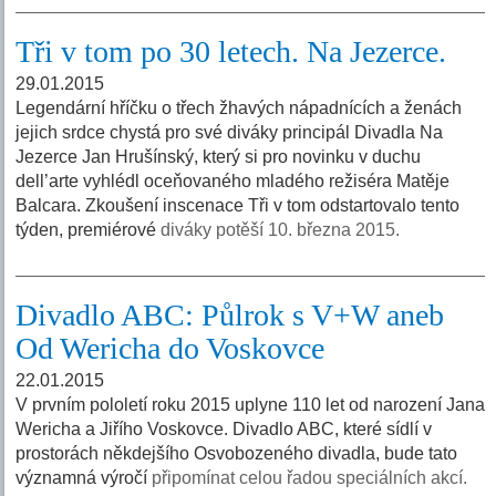
Tři v tom po 30 letech. Na Jezerce.
29.01.2015
Legendární hříčku o třech žhavých nápadnících a ženách
jejich srdce chystá pro své diváky principál Divadla Na
Jezerce Jan Hrušínský, který si pro novinku v duchu
dell’arte vyhlédl oceňovaného mladého režiséra Matěje
Balcara. Zkoušení inscenace Tři v tom odstartovalo tento
týden, premiérové
diváky potěší 10. března 2015.
Divadlo ABC: Půlrok s V+W aneb
Od Wericha do Voskovce
22.01.2015
V prvním pololetí roku 2015 uplyne 110 let od narození Jana
Wericha a Jiřího Voskovce. Divadlo ABC, které sídlí v
prostorách někdejšího Osvobozeného divadla, bude tato
významná výročí
připomínat celou řadou speciálních akcí.