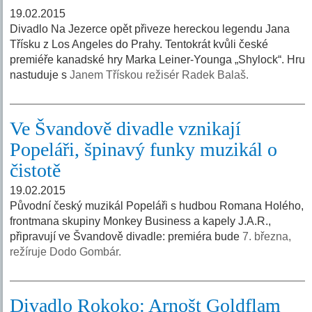
19.02.2015
Divadlo Na Jezerce opět přiveze hereckou legendu Jana
Třísku z Los Angeles do Prahy. Tentokrát kvůli české
premiéře kanadské hry Marka Leiner-Younga „Shylock“. Hru
nastuduje s
Janem Třískou režisér Radek Balaš.
Ve Švandově divadle vznikají
Popeláři, špinavý funky muzikál o
čistotě
19.02.2015
Původní český muzikál Popeláři s hudbou Romana Holého,
frontmana skupiny Monkey Business a kapely J.A.R.,
připravují ve Švandově divadle: premiéra bude
7. března,
režíruje Dodo Gombár.
Divadlo Rokoko: Arnošt Goldflam