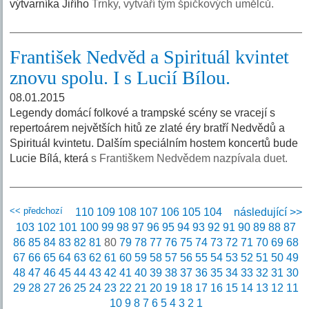
výtvarníka Jiřího
Trnky, vytváří tým špičkových umělců.
František Nedvěd a Spirituál kvintet
znovu spolu. I s Lucií Bílou.
08.01.2015
Legendy domácí folkové a trampské scény se vracejí s
repertoárem největších hitů ze zlaté éry bratří Nedvědů a
Spirituál kvintetu. Dalším speciálním hostem koncertů bude
Lucie Bílá, která
s Františkem Nedvědem nazpívala duet.
<< předchozí
110
109
108
107
106
105
104
následující >>
103
102
101
100
99
98
97
96
95
94
93
92
91
90
89
88
87
86
85
84
83
82
81
80
79
78
77
76
75
74
73
72
71
70
69
68
67
66
65
64
63
62
61
60
59
58
57
56
55
54
53
52
51
50
49
48
47
46
45
44
43
42
41
40
39
38
37
36
35
34
33
32
31
30
29
28
27
26
25
24
23
22
21
20
19
18
17
16
15
14
13
12
11
10
9
8
7
6
5
4
3
2
1