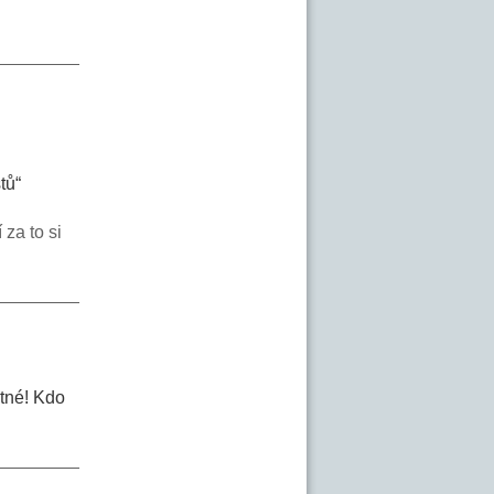
tů“
í za to si
utné! Kdo