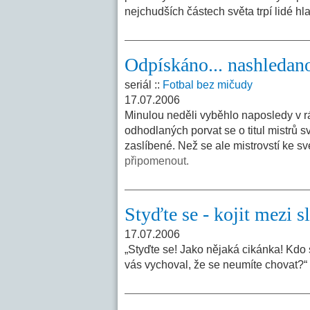
nejchudších částech světa trpí lidé h
Odpískáno... nashledano
seriál ::
Fotbal bez mičudy
17.07.2006
Minulou neděli vyběhlo naposledy v rá
odhodlaných porvat se o titul mistrů s
zaslíbené. Než se ale mistrovstí ke sv
připomenout.
Styďte se - kojit mezi 
17.07.2006
„Styďte se! Jako nějaká cikánka! Kdo 
vás vychoval, že se neumíte chovat?