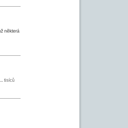
hž některá
...
tisíců