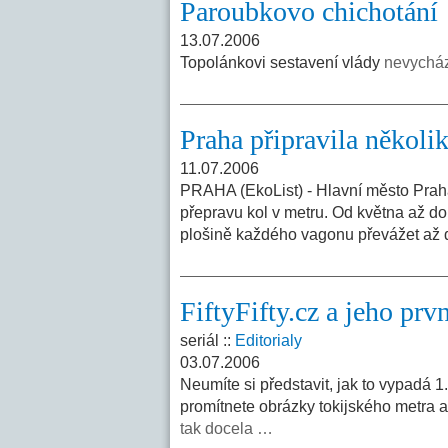
Paroubkovo chichotání
13.07.2006
Topolánkovi sestavení vlády
nevycház
Praha připravila několi
11.07.2006
PRAHA (EkoList) - Hlavní město Praha 
přepravu kol v metru. Od května až d
plošině každého vagonu převážet až 
FiftyFifty.cz a jeho prvn
seriál ::
Editorialy
03.07.2006
Neumíte si představit, jak to vypadá
promítnete obrázky tokijského metra a 
tak docela …