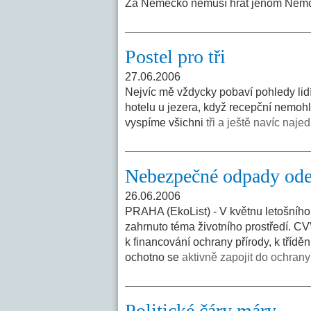
Za Německo nemusí hrát jenom Němci
Postel pro tři
27.06.2006
Nejvíc mě vždycky pobaví pohledy lidí
hotelu u jezera, když recepční nemoh
vyspíme všichni
tři a ještě navíc naje
Nebezpečné odpady ode
26.06.2006
PRAHA (EkoList) - V květnu letošního
zahrnuto téma životního prostředí. CVV
k financování ochrany přírody, k třídě
ochotno se
aktivně zapojit do ochrany 
Politické čáry máry