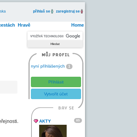
iska
přihlaš se
zaregistruj se
cestách
Hravě
Home
nyní přihlášených
1
Přihlásit
Vytvořit účet
85
řejnosti.
AKTY