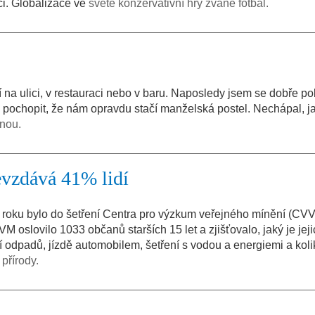
. Globalizace ve
světě konzervativní hry zvané fotbal.
 na ulici, v restauraci nebo v baru. Naposledy jsem se dobře po
l pochopit, že nám opravdu stačí manželská postel. Nechápal, j
dnou.
vzdává 41% lidí
 roku bylo do šetření Centra pro výzkum veřejného mínění (CV
M oslovilo 1033 občanů starších 15 let a zjišťovalo, jaký je jeji
ní odpadů, jízdě automobilem, šetření s vodou a energiemi a kolik 
přírody.