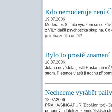
Kdo nemoderuje není Č
19.07.2006
Moderátor. S tímto výrazem se setká
z VILY další psychotická skupina. Co 
je třeba znát a umět?
Bylo to prostě znamení
18.07.2006
Jolana nevěděla, jestli Rastaman může
strom. Pletence vlasů jí trochu připom
Nechceme vyrábět paliva 
18.07.2006
PRAHA/SINGAPUR (EcoMonitor) - Spole
pohonných látek ze zemědělských plod