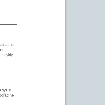
 usnadnit
adní
 bicykly.
Když si
pořád ne