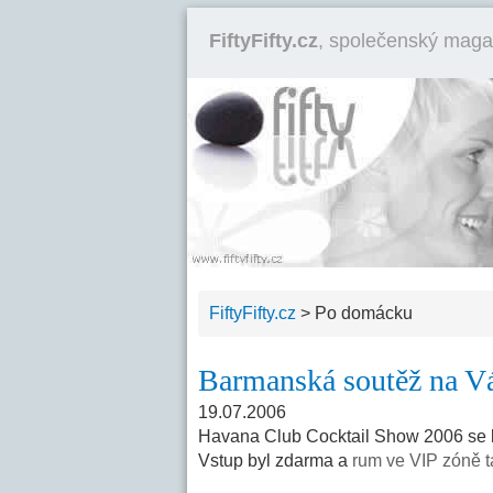
FiftyFifty.cz
, společenský maga
FiftyFifty.cz
>
Po domácku
Barmanská soutěž na V
19.07.2006
Havana Club Cocktail Show 2006 se k
Vstup byl zdarma a
rum ve VIP zóně ta