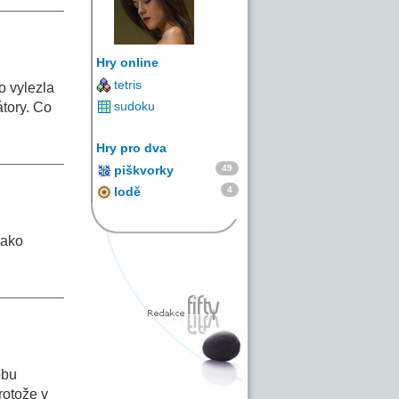
Hry online
tetris
o vylezla
sudoku
átory. Co
Hry pro dva
49
piškvorky
4
lodě
jako
obu
rotože v