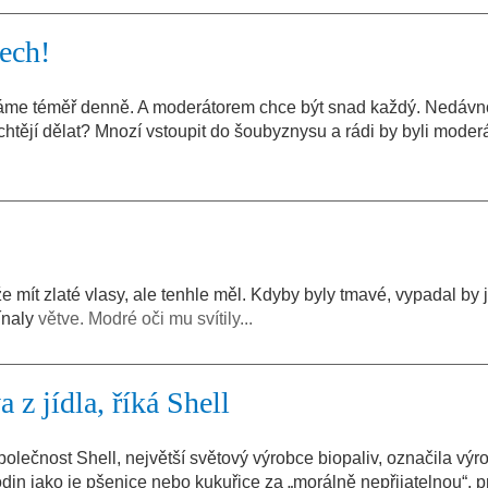
ech!
váme téměř denně. A moderátorem chce být snad každý. Nedávn
chtějí dělat? Mnozí vstoupit do šoubyznysu a rádi by byli moder
 mít zlaté vlasy, ale tenhle měl. Kdyby byly tmavé, vypadal by 
ínaly
větve. Modré oči mu svítily...
z jídla, říká Shell
čnost Shell, největší světový výrobce biopaliv, označila výr
in jako je pšenice nebo kukuřice za „morálně nepřijatelnou“, p