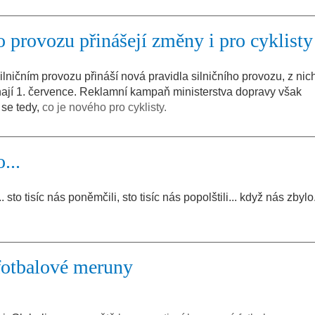
o provozu přinášejí změny i pro cyklisty
ničním provozu přináší nová pravidla silničního provozu, z nic
čínají 1. července. Reklamní kampaň ministerstva dopravy však
se tedy,
co je nového pro cyklisty.
...
to tisíc nás poněmčili, sto tisíc nás popolštili... když nás zbylo
fotbalové meruny