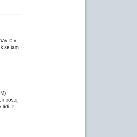
bavila v
ak se tam
VM)
ch postoj
lidí je