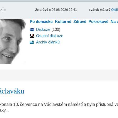
zín
Je právě ±
06.08.2026 22:41
svátek má prý
Oldř
Po domácku
Kulturně
Zdravě
Pokrokově
Na 
Diskuze
(100)
Osobní diskuze
Archiv článků
áclaváku
onala 13. července na Václavském náměstí a byla přístupná ve
ky...