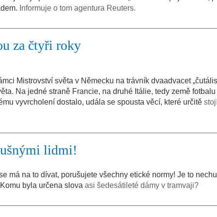
ladem.
Informuje o tom agentura Reuters.
u za čtyři roky
mci Mistrovství světa v Německu na trávník dvaadvacet „čutális
věta. Na jedné straně Francie, na druhé Itálie, tedy země fotbalu
ému vyvrcholení dostalo, udála se spousta věcí, které určitě
stoj
slušnými lidmi!
se má na to dívat, porušujete všechny etické normy! Je to nech
“ Komu byla určena slova
asi šedesátileté dámy v tramvaji?