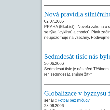
Nová pravidla silničníh
02.07.2006
PRAHA (EkoList) - Novela zákona o sil
se týkají cyklistů a chodců. Platit za
neupozorňuje na všechny. Podívejme 
Sedmdesát tisíc nás bylo
30.06.2006
Sedmdesát tisíc je nás před Těšínem... s
jen sedmdesát, smíme žít?“
Globalizace v byznysu 
seriál ::
Fotbal bez mičudy
28.06.2006