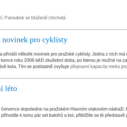
í, Paroubek se blaženě chichotá.
k novinek pro cyklisty
přináší několik novinek pro pražské cyklisty. Jedna z nich má
o konce roku 2006 běží zkušební doba, po kterou je možné na z
dvě kola. Tím se podstatně zvyšuje
přepravní kapacita metra pro
í léto
 1. července dopoledne na pražském Hlavním vlakovém nádraží. 
přihodíte k tomu pár set batohů a kol, přiblížíte se té představě