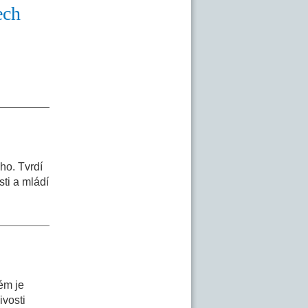
ech
ho. Tvrdí
sti a mládí
lém je
ivosti