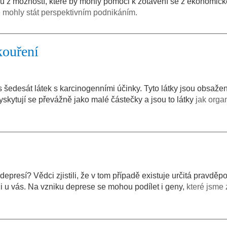
u z možností, které by mohly pomoci k zotavení se z ekonomick
 mohly stát perspektivním podnikáním.
kouření
šedesát látek s karcinogenními účinky. Tyto látky jsou obsaže
skytují se převážně jako malé částečky a jsou to látky
jak orga
epresí? Vědci zjistili, že v tom případě existuje určitá pravdě
 i u vás. Na vzniku deprese se mohou podílet i geny,
které jsme 