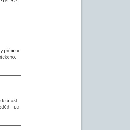
é recese,
ny přímo v
nického,
podobnost
zdědili po