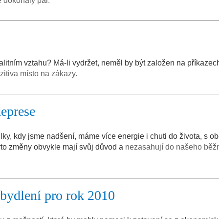
me dokonalý pár.
litním vztahu? Má-li vydržet, neměl by být založen na příkazech
zitiva místo na zákazy.
deprese
ilky, kdy jsme nadšení, máme více energie i chuti do života, s o
yto změny obvykle mají svůj důvod a
nezasahují do našeho běž
 bydlení pro rok 2010