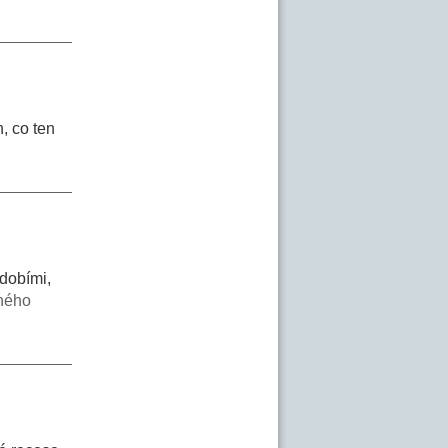
, co ten
bdobími,
ného