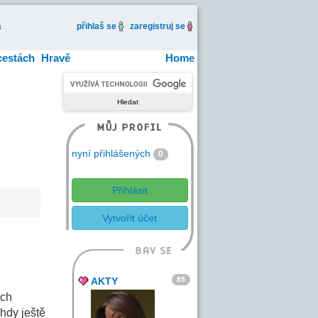
a
přihlaš se
zaregistruj se
cestách
Hravě
Home
nyní přihlášených
0
Přihlásit
Vytvořit účet
85
AKTY
ých
hdy ještě