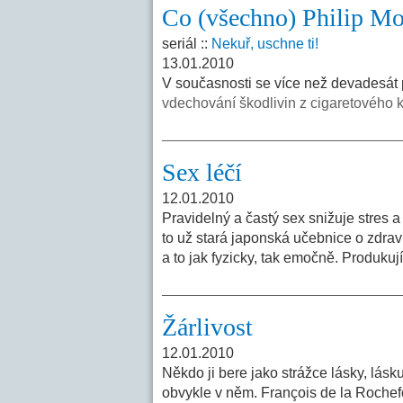
Co (všechno) Philip Mor
seriál ::
Nekuř, uschne ti!
13.01.2010
V současnosti se více než devadesát p
vdechování škodlivin z cigaretového 
Sex léčí
12.01.2010
Pravidelný a častý sex snižuje stres a
to už stará japonská učebnice o zdraví
a to jak fyzicky, tak emočně. Produkuj
Žárlivost
12.01.2010
Někdo ji bere jako strážce lásky, lásk
obvykle v něm. François de la Rochefou