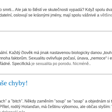
o smrti... Ale jak to štěstí ve skutečnosti vypadá? Když spolu dva
datelní, oslovují se krásnými jmény, mají spolu vášnivé a
většin
mální. Každý člověk má jinak nastavenou biologicky danou „touhu
noha faktorům. Sexualitu ovlivňuje počasí, únava, „nemoce“ i 
ořádné. Specifická
je sexualita po porodu. Nicméně..
aše chyby!
ach" a "bitch". Někdy zaměním "soup" se "soap" a objednám si 
řítel, rodilý Holanďan, má češtinu výbornou, ale občas slyším: "