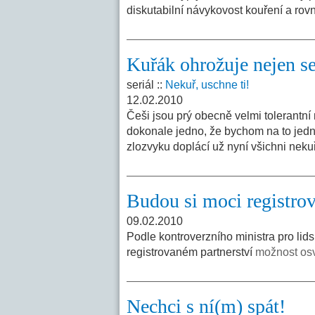
diskutabilní návykovost kouření a ro
Kuřák ohrožuje nejen seb
seriál ::
Nekuř, uschne ti!
12.02.2010
Češi jsou prý obecně velmi tolerantn
dokonale jedno, že bychom na to jedn
zlozvyku doplácí už nyní všichni neku
Budou si moci registrova
09.02.2010
Podle kontroverzního ministra pro lid
registrovaném partnerství
možnost osvo
Nechci s ní(m) spát!