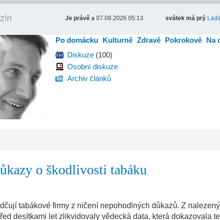
zín
Je právě ±
07.08.2026 05:13
svátek má prý
Lad
Po domácku
Kulturně
Zdravě
Pokrokově
Na 
Diskuze
(100)
Osobní diskuze
Archiv článků
ůkazy o škodlivosti tabáku
ují tabákové firmy z ničení nepohodlných důkazů. Z nalezen
ed desítkami let zlikvidovaly vědecká data, která dokazovala te