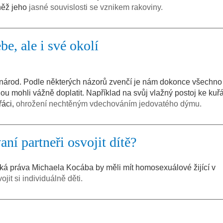
vněž jeho
jasné souvislosti se vznikem rakoviny.
e, ale i své okolí
í národ. Podle některých názorů zvenčí je nám dokonce všechno
ou mohli vážně doplatit. Například na svůj vlažný postoj ke ku
řáci,
ohrožení nechtěným vdechováním jedovatého dýmu.
ní partneři osvojit dítě?
ská práva Michaela Kocába by měli mít homosexuálové žijící v
jit si individuálně děti.