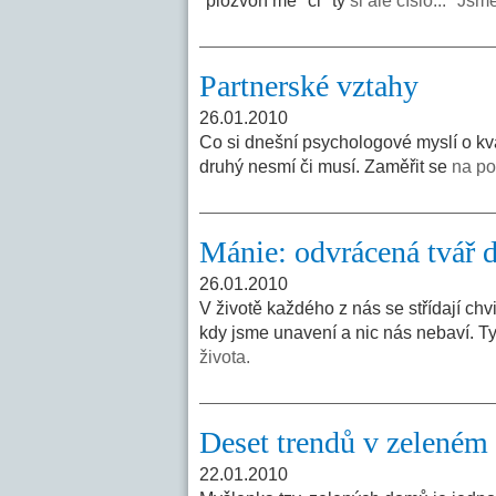
"plozvoň mě" či "ty
ši ale číšlo..." Js
Partnerské vztahy
26.01.2010
Co si dnešní psychologové myslí o kva
druhý nesmí či musí. Zaměřit se
na po
Mánie: odvrácená tvář 
26.01.2010
V životě každého z nás se střídají chv
kdy jsme unavení a nic nás nebaví. T
života.
Deset trendů v zeleném
22.01.2010