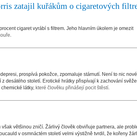
ris zatajil kuřákům o cigaretových filtr
rocent cigaret vyrábí s filtrem. Jeho hlavním úkolem je omezit
kouře.
 depresi, prospívá pokožce, zpomaluje stárnutí. Není to nic nové
 z desátého století. Erotické hrátky přispívají k zachování svěže
í chemické látky,
které člověku přinášejí pocit štěstí.
u však většinou zničí. Žárlivý člověk obviňuje partnera, ale prob
cauld v osmnáctém století velmi výstižně tvrdil, že kořeny žárl