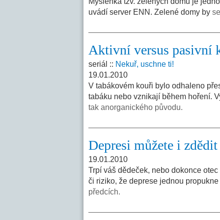
Myšlenka tzv. zelených domů je jedno
uvádí server ENN. Zelené domy by
se
Aktivní versus pasivní 
seriál ::
Nekuř, uschne ti!
19.01.2010
V tabákovém kouři bylo odhaleno přes 
tabáku nebo vznikají během hoření. Vy
tak anorganického původu.
Depresi můžete i zdědit
19.01.2010
Trpí váš dědeček, nebo dokonce otec d
či riziko, že deprese jednou propukne
předcích.