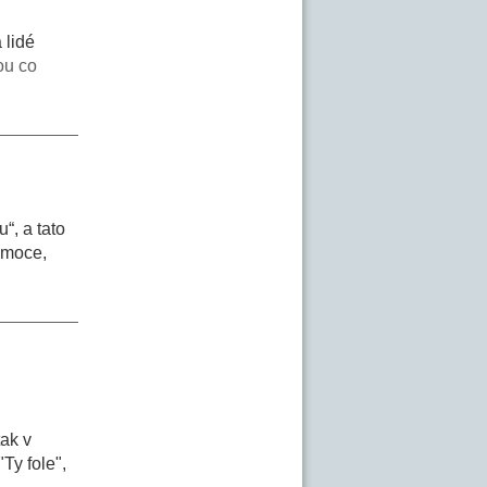
 lidé
ou co
“, a tato
emoce,
tak v
Ty fole",