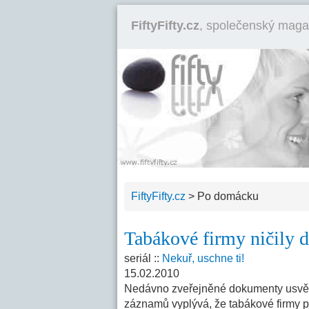
FiftyFifty.cz
, společenský maga
FiftyFifty.cz
>
Po domácku
Tabákové firmy ničily d
seriál ::
Nekuř, uschne ti!
15.02.2010
Nedávno zveřejněné dokumenty usvědč
záznamů vyplývá, že tabákové firmy př