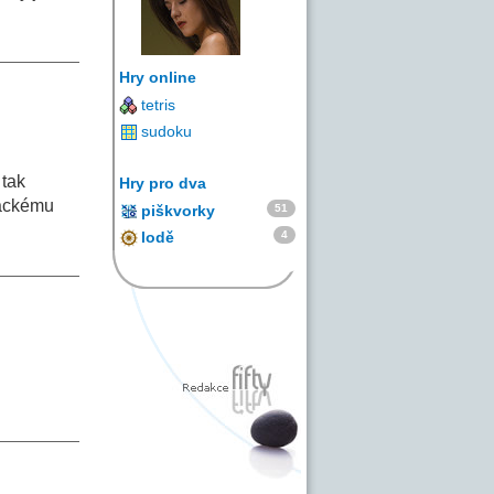
Hry online
tetris
sudoku
 tak
Hry pro dva
řáckému
51
piškvorky
4
lodě