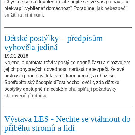
Chystáte se na dovolenou, ale bojíte se, že vás po návratu
překvapí „vybílená“ domácnost? Poradíme,
jak nebezpečí
snížit na minimum.
Dětské postýlky – předpisům
vyhověla jediná
19.01.2016
Kojenci a batolata tráví v postýlce hodně času a s rozvojem
jejich pohybových dovedností narůstá nebezpečí, že své
prstíky či jinou část těla strčí, kam nemají, a ublíží si.
Spotřebitelský časopis dTest nechal ověřit, zda dětské
postýlky dostupné na českém
trhu splňují požadavky
stanovené předpisy.
Výstava LES - Nechte se vtáhnout do
příběhu stromů a lidí