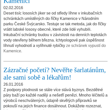
Kamenici
02.02.2016
Deset tisíc lososích jiker se od středy líhne v inkubačních
schránkách umístěných do říčky Kamenice v Národním
parku České Švýcarsko. Testuje se tak metoda, jak do říčky
vrátit labské lososy obecné, které zde lidé vyhubili.
Inkubační schránky budou v závislosti na denních teplotách
vody otevřeny během března. Ichtyologové pak úspěšnost
líhnutí vyhodnotí a vylíhnuté rybičky
ze schránek vypustí do
Kamenice.
Zázračné početí? Nevěřte šarlatánům,
ale sami sobě a lékařům!
26.01.2016
Z podpory plodnosti se stále více stává byznys. Bezdětné
páry baží po každé naději a nešetří penězi. Mnoho léčitelů a
výrobců neschválených, údajně skvělých přípravků se
pokouší na jejich finance dosáhnout. Dokážete rozeznat,