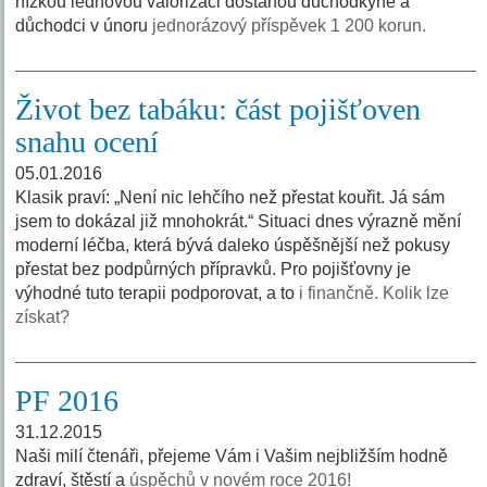
nízkou lednovou valorizaci dostanou důchodkyně a
důchodci v únoru
jednorázový příspěvek 1 200 korun.
Život bez tabáku: část pojišťoven
snahu ocení
05.01.2016
Klasik praví: „Není nic lehčího než přestat kouřit. Já sám
jsem to dokázal již mnohokrát.“ Situaci dnes výrazně mění
moderní léčba, která bývá daleko úspěšnější než pokusy
přestat bez podpůrných přípravků. Pro pojišťovny je
výhodné tuto terapii podporovat, a to
i finančně. Kolik lze
získat?
PF 2016
31.12.2015
Naši milí čtenáři, přejeme Vám i Vašim nejbližším hodně
zdraví, štěstí a
úspěchů v novém roce 2016!