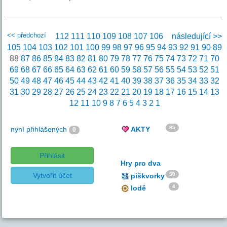
<< předchozí
112
111
110
109
108
107
106
následující >>
105
104
103
102
101
100
99
98
97
96
95
94
93
92
91
90
89
88
87
86
85
84
83
82
81
80
79
78
77
76
75
74
73
72
71
70
69
68
67
66
65
64
63
62
61
60
59
58
57
56
55
54
53
52
51
50
49
48
47
46
45
44
43
42
41
40
39
38
37
36
35
34
33
32
31
30
29
28
27
26
25
24
23
22
21
20
19
18
17
16
15
14
13
12
11
10
9
8
7
6
5
4
3
2
1
85
nyní přihlášených
AKTY
0
Přihlásit
Hry pro dva
Vytvořit účet
50
piškvorky
4
lodě