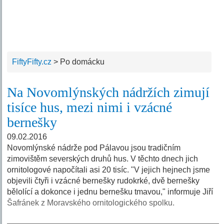
FiftyFifty.cz
>
Po domácku
Na Novomlýnských nádržích zimují
tisíce hus, mezi nimi i vzácné
bernešky
09.02.2016
Novomlýnské nádrže pod Pálavou jsou tradičním
zimovištěm severských druhů hus. V těchto dnech jich
ornitologové napočítali asi 20 tisíc. "V jejich hejnech jsme
objevili čtyři i vzácné bernešky rudokrké, dvě bernešky
bělolící a dokonce i jednu bernešku tmavou," informuje Jiří
Šafránek z Moravského ornitologického spolku.