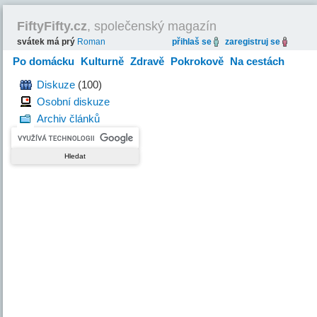
FiftyFifty.cz
, společenský magazín
svátek má prý
Roman
přihlaš se
zaregistruj se
Po domácku
Kulturně
Zdravě
Pokrokově
Na cestách
Hravě
Diskuze
(100)
Osobní diskuze
Archiv článků