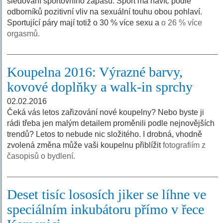
sledování sportovního zápasu. Sport má navíc podle
odborníků pozitivní vliv na sexuální touhu obou pohlaví.
Sportující páry mají totiž o 30 % více sexu a
o 26 % více
orgasmů.
Koupelna 2016: Výrazné barvy,
kovové doplňky a walk-in sprchy
02.02.2016
Čeká vás letos zařizování nové koupelny? Nebo byste ji
rádi třeba jen malým detailem proměnili podle nejnovějších
trendů? Letos to nebude nic složitého. I drobná, vhodně
zvolená změna může vaši koupelnu přiblížit
fotografiím z
časopisů o bydlení.
Deset tisíc lososích jiker se líhne ve
speciálním inkubátoru přímo v řece