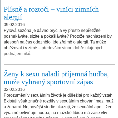
Plísně a roztoči – viníci zimních
alergií
09.02.2016
Pylová sezóna je dávno pryč, a vy přesto nepřetržitě
posmrkáváte, slzíte a pokašláváte? Protože nachlazení by
alespoň na čas odeznělo, jde zřejmě o alergii. Ta může
obtěžovat i v zimě –
především vinou dobře utajených
podnájemníků.
Ženy k sexu naladí příjemná hudba,
muže vyhraný sportovní zápas
02.02.2016
Porozumění v sexuálním životě je důležité pro každý vztah.
Existují však značné rozdíly v sexuálním chování mezi muži
a ženami. Nejnovější studie ukazují, že sexuální apetit žen
výrazně ovlivňuje hudba, na mužské libido má zase vliv