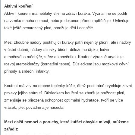
Aktivní kouření
Aktivní kouření má neblahý vliv na zdraví kuřáka. Významně se podílí
na vzniku mnoha nemocí, nebo je dokonce přímo zapříčiňuje. Ovlivňuje
také ještě nenarozený plod, ohrožuje děti i dospělé.
Mezi zhoubné nádory postihující kuřáky patří nejen ty plicní, ale i nádory
v ústní dutině, nádory slinivky břišní, děložního čípku, ledvin
a močového měchýře, střev a konečníku. Kouření výrazně urychluje
rozvoj aterosklerózy (kornatění tepen). Důsledkem jsou mozkové cévní
příhody a srdeční infarkty.
Kouření má vliv na drobné tepénky kůže, čímž podstatně urychluje zevní
projevy jejího stárnutí. Důsledkem kouření se zhoršuje pružnost pleti,
zmenšuje se přirozená schopnost optimální hydratace, tvoří se více
vrásek, pleť povadne a je našedlá.
Mezi další nemoci a poruchy, které kuřáci obvykle mívají, můžeme
zařadit: