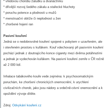
* vředovou chorobu žaludku a dvanáctníku
* dřívější rozvoj šedého zákalu a stařecké hluchoty
* poruchu potence a plodnosti u mužů
* menstruační obtíže či neplodnost u žen
* zhoršené hojení ran
Pasivní kouření
Jedná se o nedobrovolné kouření spojené s pobytem v uzavřeném, ale
i otevřeném prostoru s kuřákem. Kouř vdechovaný při pasivním kouření
pochází jednak z doutnajícího konce cigarety mezi dvěma potáhnutími
a jednak je vydechován kuřákem. Na pasivní kouření zemře v ČR ročně
až 2 000 lidí.
Inhalace tabákového kouře vede zejména: k psychosomatickým
poruchám, ke zhoršení chronických onemocnění, k urychlení
civilizačních chorob, jako jsou nádory a srdečně-cévní onemocnění a k
opoždění vývoje dítěte.
Zdroj:
Odvykání kouření.cz