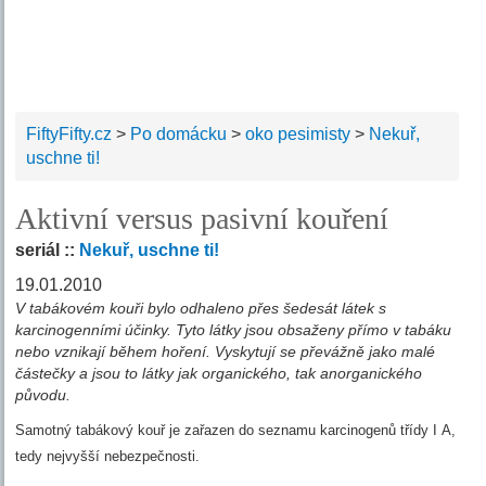
FiftyFifty.cz
>
Po domácku
>
oko pesimisty
>
Nekuř,
uschne ti!
Aktivní versus pasivní kouření
seriál ::
Nekuř, uschne ti!
19.01.2010
V tabákovém kouři bylo odhaleno přes šedesát látek s
karcinogenními účinky. Tyto látky jsou obsaženy přímo v tabáku
nebo vznikají během hoření. Vyskytují se převážně jako malé
částečky a jsou to látky jak organického, tak anorganického
původu.
Samotný tabákový kouř je zařazen do seznamu karcinogenů třídy I A,
tedy nejvyšší nebezpečnosti.