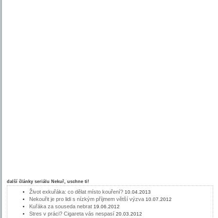
další články seriálu
Nekuř, uschne ti!
Život exkuřáka: co dělat místo kouření?
10.04.2013
Nekouřit je pro lidi s nízkým příjmem větší výzva
10.07.2012
Kuřáka za souseda nebrat
19.06.2012
Stres v práci? Cigareta vás nespasí
20.03.2012