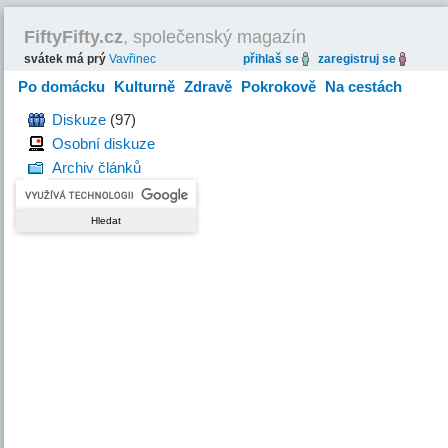
FiftyFifty.cz
, společenský magazín
svátek má prý
Vavřinec
přihlaš se
zaregistruj se
Po domácku
Kulturně
Zdravě
Pokrokově
Na cestách
Hravě
Diskuze
(97)
Osobní diskuze
Archiv článků