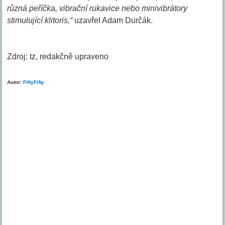
různá peříčka, vibrační rukavice nebo minivibrátory
stimulující klitoris,“
uzavřel Adam Durčák.
Zdroj: tz, redakčně upraveno
Autor:
FiftyFifty