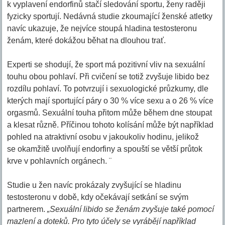
k vyplavení endorfinů stačí sledování sportu, ženy raději
fyzicky sportují. Nedávná studie zkoumající ženské atletky
navíc ukazuje, že nejvíce stoupá hladina testosteronu
ženám, které dokážou běhat na dlouhou trať.
Experti se shodují, že sport má pozitivní vliv na sexuální
touhu obou pohlaví. Při cvičení se totiž zvyšuje libido bez
rozdílu pohlaví. To potvrzují i sexuologické průzkumy, dle
kterých mají sportující páry o 30 % více sexu a o 26 % více
orgasmů. Sexuální touha přitom může během dne stoupat
a klesat různě. Příčinou tohoto kolísání může být například
pohled na atraktivní osobu v jakoukoliv hodinu, jelikož
se okamžitě uvolňují endorfiny a spouští se větší průtok
krve v pohlavních orgánech. ¨
Studie u žen navíc prokázaly zvyšující se hladinu
testosteronu v době, kdy očekávají setkání se svým
partnerem.
„Sexuální libido se ženám zvyšuje také pomocí
mazlení a doteků. Pro tyto účely se vyrábějí například