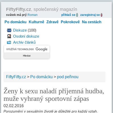
FiftyFifty.cz
, společenský magazín
svátek má prý
Roman
přihlaš se
zaregistruj se
Po domácku
Kulturně
Zdravě
Pokrokově
Na cestách
Hravě
Diskuze
(100)
Osobní diskuze
Archiv článků
FiftyFifty.cz
>
Po domácku
>
pod peřinou
Ženy k sexu naladí příjemná hudba,
muže vyhraný sportovní zápas
02.02.2016
Porozumění v sexuálním životě je důležité pro každý vztah.