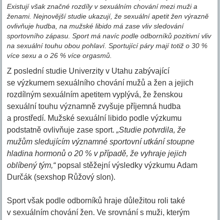
Existují však značné rozdíly v sexuálním chování mezi muži a
ženami. Nejnovější studie ukazují, že sexuální apetit žen výrazně
ovlivňuje hudba, na mužské libido má zase vliv sledování
sportovního zápasu. Sport má navíc podle odborníků pozitivní vliv
na sexuální touhu obou pohlaví. Sportující páry mají totiž o 30 %
více sexu a o 26 % více orgasmů.
Z poslední studie Univerzity v Utahu zabývající
se výzkumem sexuálního chování mužů a žen a jejich
rozdílným sexuálním apetitem vyplývá, že ženskou
sexuální touhu významně zvyšuje příjemná hudba
a prostředí. Mužské sexuální libido podle výzkumu
podstatně ovlivňuje zase sport.
„Studie potvrdila, že
mužům sledujícím významné sportovní utkání stoupne
hladina hormonů o 20 % v případě, že vyhraje jejich
oblíbený tým,“
popsal stěžejní výsledky výzkumu Adam
Durčák (sexshop Růžový slon).
Sport však podle odborníků hraje důležitou roli také
v sexuálním chování žen. Ve srovnání s muži, kterým