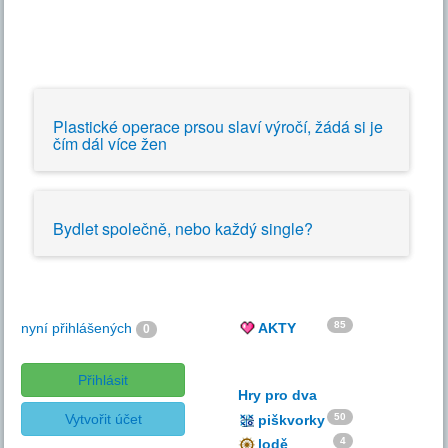
Plastické operace prsou slaví výročí, žádá si je
čím dál více žen
Bydlet společně, nebo každý single?
85
nyní přihlášených
AKTY
0
Přihlásit
Hry pro dva
Vytvořit účet
50
piškvorky
4
lodě