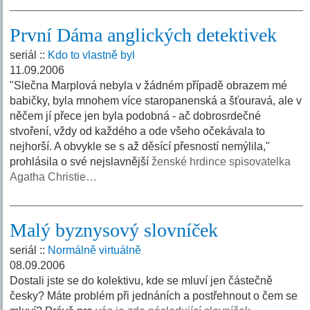
První Dáma anglických detektivek
seriál ::
Kdo to vlastně byl
11.09.2006
"Slečna Marplová nebyla v žádném případě obrazem mé
babičky, byla mnohem více staropanenská a šťouravá, ale v
něčem jí přece jen byla podobná - ač dobrosrdečné
stvoření, vždy od každého a ode všeho očekávala to
nejhorší. A obvykle se s až děsící přesností nemýlila,"
prohlásila o své nejslavnější
ženské hrdince spisovatelka
Agatha Christie…
Malý byznysový slovníček
seriál ::
Normálně virtuálně
08.09.2006
Dostali jste se do kolektivu, kde se mluví jen částečně
česky? Máte problém při jednáních a postřehnout o čem se