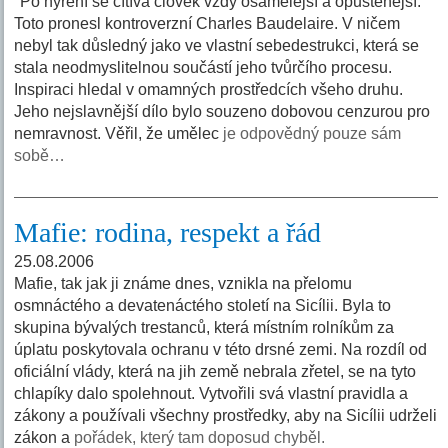
"Po hýření se cítívá člověk vždy osamělejší a opuštěnější."
Toto pronesl kontroverzní Charles Baudelaire. V ničem
nebyl tak důsledný jako ve vlastní sebedestrukci, která se
stala neodmyslitelnou součástí jeho tvůrčího procesu.
Inspiraci hledal v omamných prostředcích všeho druhu.
Jeho nejslavnější dílo bylo souzeno dobovou cenzurou pro
nemravnost. Věřil, že umělec
je odpovědný pouze sám
sobě…
Mafie: rodina, respekt a řád
25.08.2006
Mafie, tak jak ji známe dnes, vznikla na přelomu
osmnáctého a devatenáctého století na Sicílii. Byla to
skupina bývalých trestanců, která místním rolníkům za
úplatu poskytovala ochranu v této drsné zemi. Na rozdíl od
oficiální vlády, která na jih země nebrala zřetel, se na tyto
chlapíky dalo spolehnout. Vytvořili svá vlastní pravidla a
zákony a používali všechny prostředky, aby na Sicílii udrželi
zákon a
pořádek, který tam doposud chyběl.