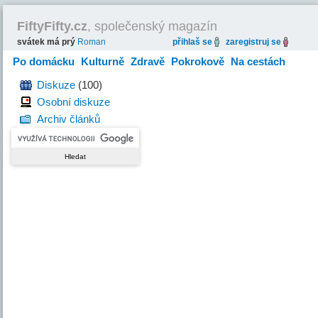
FiftyFifty.cz
, společenský magazín
svátek má prý
Roman
přihlaš se
zaregistruj se
Po domácku
Kulturně
Zdravě
Pokrokově
Na cestách
Hravě
Diskuze
(100)
Osobní diskuze
Archiv článků