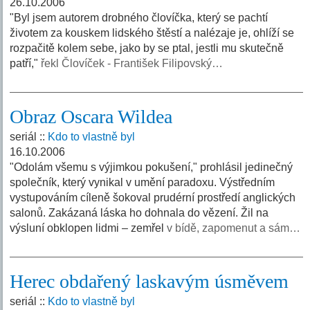
26.10.2006
"Byl jsem autorem drobného človíčka, který se pachtí
životem za kouskem lidského štěstí a nalézaje je, ohlíží se
rozpačitě kolem sebe, jako by se ptal, jestli mu skutečně
patří,"
řekl Človíček - František Filipovský…
Obraz Oscara Wildea
seriál ::
Kdo to vlastně byl
16.10.2006
"Odolám všemu s výjimkou pokušení," prohlásil jedinečný
společník, který vynikal v umění paradoxu. Výstředním
vystupováním cíleně šokoval prudérní prostředí anglických
salonů. Zakázaná láska ho dohnala do vězení. Žil na
výsluní obklopen lidmi – zemřel
v bídě, zapomenut a sám…
Herec obdařený laskavým úsměvem
seriál ::
Kdo to vlastně byl