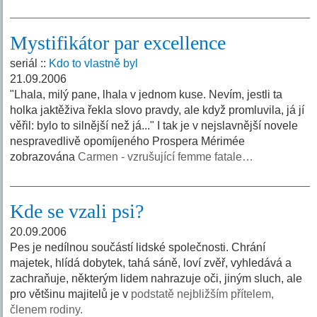
Mystifikátor par excellence
seriál ::
Kdo to vlastně byl
21.09.2006
"Lhala, milý pane, lhala v jednom kuse. Nevím, jestli ta
holka jaktěživa řekla slovo pravdy, ale když promluvila, já jí
věřil: bylo to silnější než já..." I tak je v nejslavnější novele
nespravedlivě opomíjeného Prospera Mérimée
zobrazována
Carmen - vzrušující femme fatale…
Kde se vzali psi?
20.09.2006
Pes je nedílnou součástí lidské společnosti. Chrání
majetek, hlídá dobytek, tahá sáně, loví zvěř, vyhledává a
zachraňuje, některým lidem nahrazuje oči, jiným sluch, ale
pro většinu majitelů je v
podstatě nejbližším přítelem,
členem rodiny.