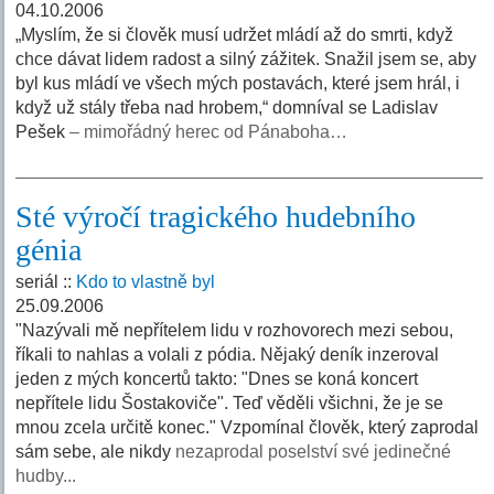
04.10.2006
„Myslím, že si člověk musí udržet mládí až do smrti, když
chce dávat lidem radost a silný zážitek. Snažil jsem se, aby
byl kus mládí ve všech mých postavách, které jsem hrál, i
když už stály třeba nad hrobem,“ domníval se Ladislav
Pešek
– mimořádný herec od Pánaboha…
Sté výročí tragického hudebního
génia
seriál ::
Kdo to vlastně byl
25.09.2006
"Nazývali mě nepřítelem lidu v rozhovorech mezi sebou,
říkali to nahlas a volali z pódia. Nějaký deník inzeroval
jeden z mých koncertů takto: "Dnes se koná koncert
nepřítele lidu Šostakoviče". Teď věděli všichni, že je se
mnou zcela určitě konec." Vzpomínal člověk, který zaprodal
sám sebe, ale nikdy
nezaprodal poselství své jedinečné
hudby...