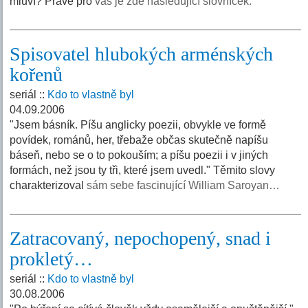
mluví? Právě pro
vás je zde následující slovníček.
Spisovatel hlubokých arménských
kořenů
seriál ::
Kdo to vlastně byl
04.09.2006
"Jsem básník. Píšu anglicky poezii, obvykle ve formě
povídek, románů, her, třebaže občas skutečně napíšu
báseň, nebo se o to pokouším; a píšu poezii i v jiných
formách, než jsou ty tři, které jsem uvedl." Těmito slovy
charakterizoval
sám sebe fascinující William Saroyan…
Zatracovaný, nepochopený, snad i
prokletý…
seriál ::
Kdo to vlastně byl
30.08.2006