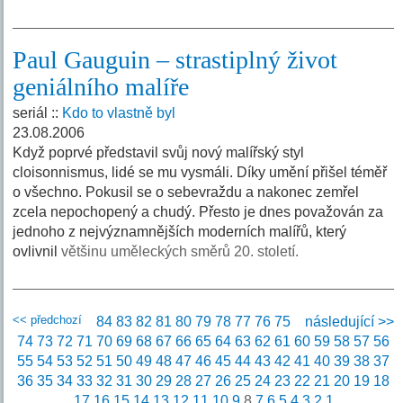
Paul Gauguin – strastiplný život
geniálního malíře
seriál ::
Kdo to vlastně byl
23.08.2006
Když poprvé představil svůj nový malířský styl
cloisonnismus, lidé se mu vysmáli. Díky umění přišel téměř
o všechno. Pokusil se o sebevraždu a nakonec zemřel
zcela nepochopený a chudý. Přesto je dnes považován za
jednoho z nejvýznamnějších moderních malířů, který
ovlivnil
většinu uměleckých směrů 20. století.
<< předchozí
84
83
82
81
80
79
78
77
76
75
následující >>
74
73
72
71
70
69
68
67
66
65
64
63
62
61
60
59
58
57
56
55
54
53
52
51
50
49
48
47
46
45
44
43
42
41
40
39
38
37
36
35
34
33
32
31
30
29
28
27
26
25
24
23
22
21
20
19
18
17
16
15
14
13
12
11
10
9
8
7
6
5
4
3
2
1