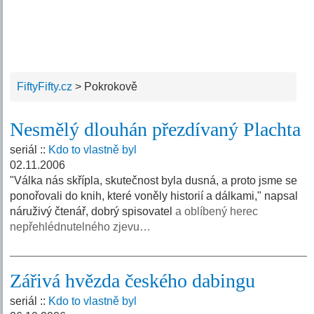
FiftyFifty.cz
>
Pokrokově
Nesmělý dlouhán přezdívaný Plachta
seriál ::
Kdo to vlastně byl
02.11.2006
"Válka nás skřípla, skutečnost byla dusná, a proto jsme se
ponořovali do knih, které voněly historií a dálkami," napsal
náruživý čtenář, dobrý spisovatel
a oblíbený herec
nepřehlédnutelného zjevu…
Zářivá hvězda českého dabingu
seriál ::
Kdo to vlastně byl