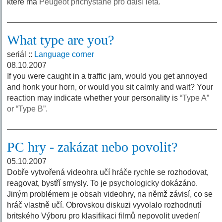
které má
Peugeot přichystané pro další léta.
What type are you?
seriál ::
Language corner
08.10.2007
If you were caught in a traffic jam, would you get annoyed
and honk your horn, or would you sit calmly and wait? Your
reaction may indicate whether your personality is
“Type A”
or “Type B”.
PC hry - zakázat nebo povolit?
05.10.2007
Dobře vytvořená videohra učí hráče rychle se rozhodovat,
reagovat, bystří smysly. To je psychologicky dokázáno.
Jiným problémem je obsah videohry, na němž závisí, co se
hráč vlastně učí. Obrovskou diskuzi vyvolalo rozhodnutí
britského Výboru pro klasifikaci filmů nepovolit uvedení