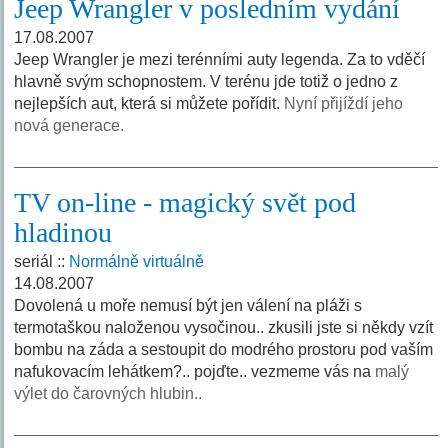
Jeep Wrangler v posledním vydání
17.08.2007
Jeep Wrangler je mezi terénními auty legenda. Za to vděčí
hlavně svým schopnostem. V terénu jde totiž o jedno z
nejlepších aut, která si můžete pořídit.
Nyní přijíždí jeho
nová generace.
TV on-line - magický svět pod
hladinou
seriál ::
Normálně virtuálně
14.08.2007
Dovolená u moře nemusí být jen válení na pláži s
termotaškou naloženou vysočinou.. zkusili jste si někdy vzít
bombu na záda a sestoupit do modrého prostoru pod vaším
nafukovacím lehátkem?.. pojďte.. vezmeme vás na
malý
výlet do čarovných hlubin..