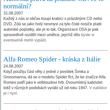
normální?
31.08.2007
Každý z nás si občas koupí krabici s prázdnými CD nebo
DVD. Zdá se jako holý nesmysl za tyto čisté nosiče platit
autorské poplatky, ale je to tak. Organizace OSA je pak
spravedlivě rozdělí mezi umělce, jejichž dílo
byste si
eventuelně mohli vypálit.
Alfa Romeo Spider - kráska z Itálie
24.08.2007
Když použiju část věty z jedné z povídek Šimka a
Grossmanna, dá se o modelu Spider říct, že ke značce Alfa
Romeo patří jako k velbloudovi hrb. Dvoumístný kabriolet
totiž v různých podobách vyrábí už od roku 1947.
V nabídce
je i nyní.