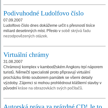
Podivuhodné Ludolfovo číslo
07.09.2007
Ludolfovo číslo dnes dokážeme určit s přesností tisíce
miliard desetinných míst. Přesto v
sobě skrývá řadu
nezodpovězených otázek.
Virtuální chrámy
31.08.2007
Chrámový komplex v kambodžském Angkoru trpí náporem
turistů. Němečtí specialisté proto připravují virtuální
procházku tímto souborem památek se všemi detaily
výzdoby. Zájemci si mohou prohlédnout klášterní stavby v
původní
kráse na obrazovkách svých počítačů.
Autorská práva za prázdné CD! Je to