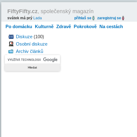
FiftyFifty.cz
, společenský magazín
svátek má prý
Lada
přihlaš se
zaregistruj se
Po domácku
Kulturně
Zdravě
Pokrokově
Na cestách
Hravě
Diskuze
(100)
Osobní diskuze
Archiv článků