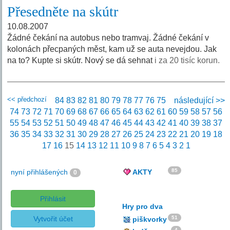
Přesedněte na skútr
10.08.2007
Žádné čekání na autobus nebo tramvaj. Žádné čekání v
kolonách přecpaných měst, kam už se auta nevejdou. Jak
na to? Kupte si skútr. Nový se dá sehnat
i za 20 tisíc korun.
<< předchozí
84
83
82
81
80
79
78
77
76
75
následující >>
74
73
72
71
70
69
68
67
66
65
64
63
62
61
60
59
58
57
56
55
54
53
52
51
50
49
48
47
46
45
44
43
42
41
40
39
38
37
36
35
34
33
32
31
30
29
28
27
26
25
24
23
22
21
20
19
18
17
16
15
14
13
12
11
10
9
8
7
6
5
4
3
2
1
85
nyní přihlášených
AKTY
0
Přihlásit
Hry pro dva
Vytvořit účet
51
piškvorky
4