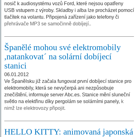
nosič k audiosystému vozů Ford, které nejsou opatřeny
USB vstupem z výroby. Skladby i alba lze procházet pomocí
tlačítek na volantu. Připojená zařízení jako telefony či
přehrávače MP3 se samočinně dobíjejí..
Španělé mohou své elektromobily
,natankovat´ na solární dobíjecí
stanici
06.01.2012
Ve Španělsku již začala fungovat první dobíjecí stanice pro
elektromobily, která se nevyčerpá ani nezpůsobuje
znečištění, informuje server Abc.es. Stanice mění sluneční
světlo na elektřinu díky pergolám se solárními panely,
k
nimž lze elektrovozy připojit.
HELLO KITTY: animovaná japonská