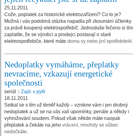
25.11.2011
Cože, poplatek za historické elektrozařízení? Co to je?
Možná i vás podobná otázka napadla při zkoumání účtenky
za právě koupený elektrospotřebič. Jednoduše řečeno si tím
zaplatíte, že se výrobci a prodejci postarají o staré
elektrospotřebiče, které máte
doma vy nebo jiní spotřebitelé.
Nedoplatky vymáháme, přeplatky
nevracíme, vzkazují energetické
společnosti
seriál ::
Zajíc v pytli
18.11.2011
Setkal se s tím už téměř každý – vznikne vám i jen drobný
nedoplatek a už se na vás valí upomínky, penále a někdy i
vyhrožování soudem. Pokud však někde máte naopak
přeplatek a čekáte na jeho
vrácení, mnohdy se vůbec
nedočkáte.