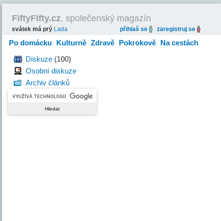
FiftyFifty.cz
, společenský magazín
svátek má prý
Lada
přihlaš se
zaregistruj se
Po domácku
Kulturně
Zdravě
Pokrokově
Na cestách
Hravě
Diskuze
(100)
Osobní diskuze
Archiv článků