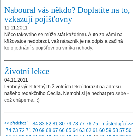
Naboural vás někdo? Doplatíte na to,
vzkazují pojišťovny
11.11.2011
Něco takového se může stát každému. Auto za vámi na
křižovatce nedobrzdí, váš nárazník je na odpis a začíná
kolo
jednání s pojišťovnou viníka nehody.
Životní lekce
04.11.2011
Drobný výčet trefných životních lekcí dorazil na adresu
našeho redakčního Cecila. Nemohl si je nechat pro
sebe -
což chápeme.. :)
<< předchozí
84
83
82
81
80
79
78
77
76
75
následující >>
74
73
72
71
70
69
68
67
66
65
64
63
62
61
60
59
58
57
56