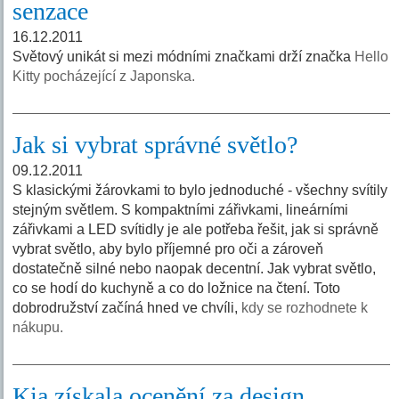
senzace
16.12.2011
Světový unikát si mezi módními značkami drží značka
Hello
Kitty pocházející z Japonska.
Jak si vybrat správné světlo?
09.12.2011
S klasickými žárovkami to bylo jednoduché - všechny svítily
stejným světlem. S kompaktními zářivkami, lineárními
zářivkami a LED svítidly je ale potřeba řešit, jak si správně
vybrat světlo, aby bylo příjemné pro oči a zároveň
dostatečně silné nebo naopak decentní. Jak vybrat světlo,
co se hodí do kuchyně a co do ložnice na čtení. Toto
dobrodružství začíná hned ve chvíli,
kdy se rozhodnete k
nákupu.
Kia získala ocenění za design