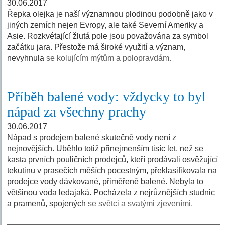
30.06.2017
Řepka olejka je naší významnou plodinou podobně jako v
jiných zemích nejen Evropy, ale také Severní Ameriky a
Asie. Rozkvétající žlutá pole jsou považována za symbol
začátku jara. Přestože má široké využití a význam,
nevyhnula
se kolujícím mýtům a polopravdám.
Příběh balené vody: vždycky to byl
nápad za všechny prachy
30.06.2017
Nápad s prodejem balené skutečně vody není z
nejnovějších. Uběhlo totiž přinejmenším tisíc let, než se
kasta prvních pouličních prodejců, kteří prodávali osvěžující
tekutinu v prasečích měších pocestným, překlasifikovala na
prodejce vody dávkované, přiměřeně balené. Nebyla to
většinou voda ledajaká. Pocházela z nejrůznějších studnic
a pramenů, spojených
se světci a svatými zjeveními.