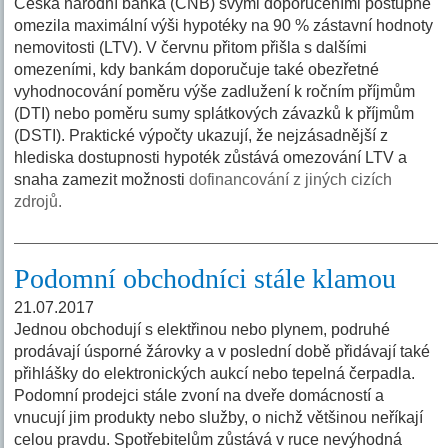
Česká národní banka (ČNB) svými doporučeními postupně
omezila maximální výši hypotéky na 90 % zástavní hodnoty
nemovitosti (LTV). V červnu přitom přišla s dalšími
omezeními, kdy bankám doporučuje také obezřetné
vyhodnocování poměru výše zadlužení k ročním příjmům
(DTI) nebo poměru sumy splátkových závazků k příjmům
(DSTI). Praktické výpočty ukazují, že nejzásadnější z
hlediska dostupnosti hypoték zůstává omezování LTV a
snaha zamezit možnosti
dofinancování z jiných cizích
zdrojů.
Podomní obchodníci stále klamou
21.07.2017
Jednou obchodují s elektřinou nebo plynem, podruhé
prodávají úsporné žárovky a v poslední době přidávají také
přihlášky do elektronických aukcí nebo tepelná čerpadla.
Podomní prodejci stále zvoní na dveře domácností a
vnucují jim produkty nebo služby, o nichž většinou neříkají
celou pravdu. Spotřebitelům zůstává v ruce nevýhodná