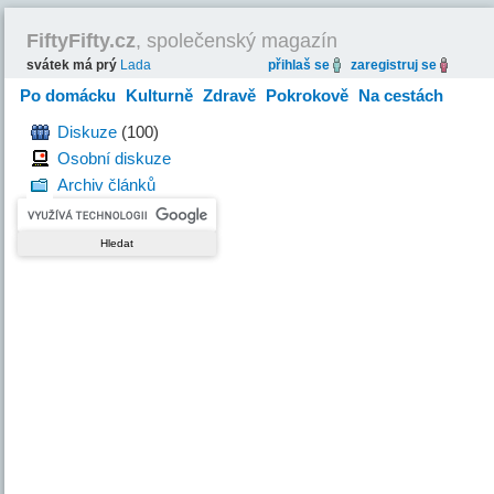
FiftyFifty.cz
, společenský magazín
svátek má prý
Lada
přihlaš se
zaregistruj se
Po domácku
Kulturně
Zdravě
Pokrokově
Na cestách
Hravě
Diskuze
(100)
Osobní diskuze
Archiv článků