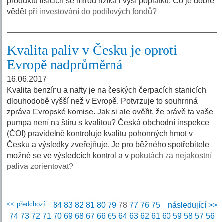
produktů lišících se mírou rizika i výší poplatků. Co je dobré
vědět
při investování do podílových fondů?
Kvalita paliv v Česku je oproti
Evropě nadprůměrná
16.06.2017
Kvalita benzínu a nafty je na českých čerpacích stanicích
dlouhodobě vyšší než v Evropě. Potvrzuje to souhrnná
zpráva Evropské komise. Jak si ale ověřit, že právě ta vaše
pumpa není na štíru s kvalitou? Česká obchodní inspekce
(ČOI) pravidelně kontroluje kvalitu pohonných hmot v
Česku a výsledky zveřejňuje. Je pro běžného spotřebitele
možné se ve výsledcích kontrol a v
pokutách za nejakostní
paliva zorientovat?
<< předchozí
84
83
82
81
80
79
78
77
76
75
následující >>
74
73
72
71
70
69
68
67
66
65
64
63
62
61
60
59
58
57
56