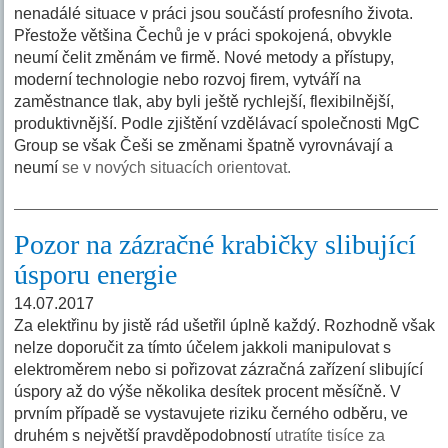
nenadálé situace v práci jsou součástí profesního života.
Přestože většina Čechů je v práci spokojená, obvykle
neumí čelit změnám ve firmě. Nové metody a přístupy,
moderní technologie nebo rozvoj firem, vytváří na
zaměstnance tlak, aby byli ještě rychlejší, flexibilnější,
produktivnější. Podle zjištění vzdělávací společnosti MgC
Group se však Češi se změnami špatně vyrovnávají a
neumí
se v nových situacích orientovat.
Pozor na zázračné krabičky slibující
úsporu energie
14.07.2017
Za elektřinu by jistě rád ušetřil úplně každý. Rozhodně však
nelze doporučit za tímto účelem jakkoli manipulovat s
elektroměrem nebo si pořizovat zázračná zařízení slibující
úspory až do výše několika desítek procent měsíčně. V
prvním případě se vystavujete riziku černého odběru, ve
druhém s největší pravděpodobností
utratíte tisíce za