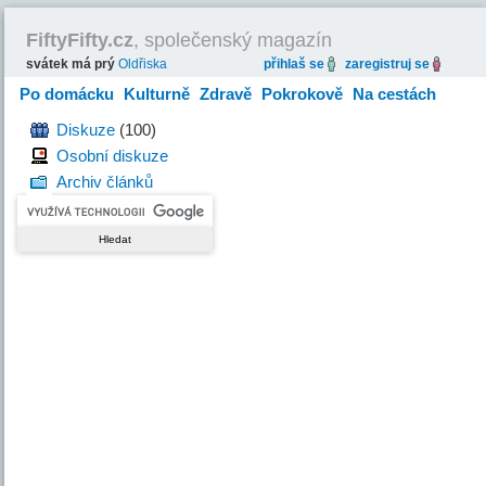
FiftyFifty.cz
, společenský magazín
svátek má prý
Oldřiska
přihlaš se
zaregistruj se
Po domácku
Kulturně
Zdravě
Pokrokově
Na cestách
Hravě
Diskuze
(100)
Osobní diskuze
Archiv článků