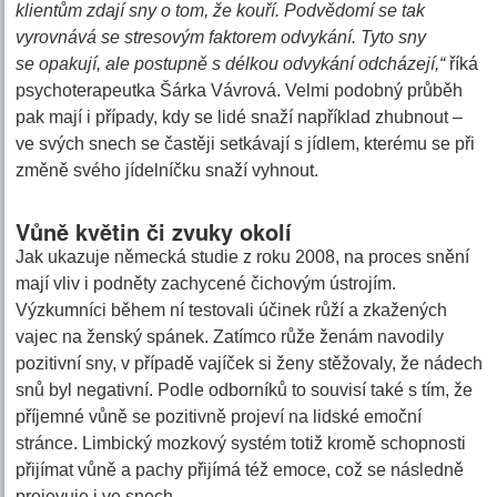
klientům zdají sny o tom, že kouří. Podvědomí se tak
vyrovnává se stresovým faktorem odvykání. Tyto sny
se opakují, ale postupně s délkou odvykání odcházejí,“
říká
psychoterapeutka Šárka Vávrová. Velmi podobný průběh
pak mají i případy, kdy se lidé snaží například zhubnout –
ve svých snech se častěji setkávají s jídlem, kterému se při
změně svého jídelníčku snaží vyhnout.
Vůně květin či zvuky okolí
Jak ukazuje německá studie z roku 2008, na proces snění
mají vliv i podněty zachycené čichovým ústrojím.
Výzkumníci během ní testovali účinek růží a zkažených
vajec na ženský spánek. Zatímco růže ženám navodily
pozitivní sny, v případě vajíček si ženy stěžovaly, že nádech
snů byl negativní. Podle odborníků to souvisí také s tím, že
příjemné vůně se pozitivně projeví na lidské emoční
stránce. Limbický mozkový systém totiž kromě schopnosti
přijímat vůně a pachy přijímá též emoce, což se následně
projevuje i ve snech.