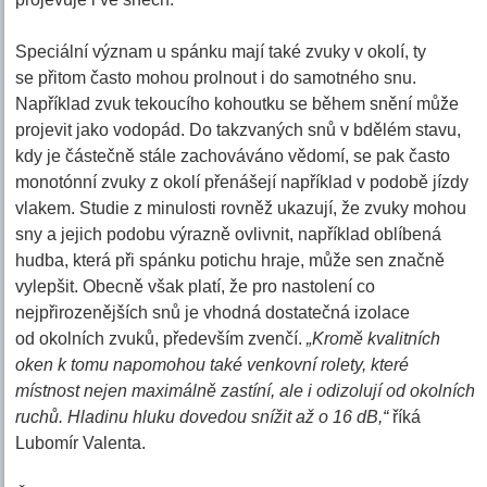
Speciální význam u spánku mají také zvuky v okolí, ty
se přitom často mohou prolnout i do samotného snu.
Například zvuk tekoucího kohoutku se během snění může
projevit jako vodopád. Do takzvaných snů v bdělém stavu,
kdy je částečně stále zachováváno vědomí, se pak často
monotónní zvuky z okolí přenášejí například v podobě jízdy
vlakem. Studie z minulosti rovněž ukazují, že zvuky mohou
sny a jejich podobu výrazně ovlivnit, například oblíbená
hudba, která při spánku potichu hraje, může sen značně
vylepšit. Obecně však platí, že pro nastolení co
nejpřirozenějších snů je vhodná dostatečná izolace
od okolních zvuků, především zvenčí.
„Kromě kvalitních
oken k tomu napomohou také venkovní rolety, které
místnost nejen maximálně zastíní, ale i odizolují od okolních
ruchů. Hladinu hluku dovedou snížit až o 16 dB,“
říká
Lubomír Valenta.