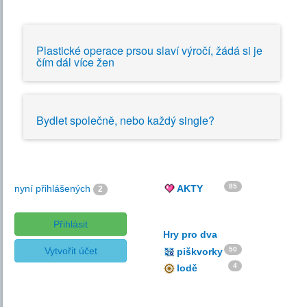
Plastické operace prsou slaví výročí, žádá si je
čím dál více žen
Bydlet společně, nebo každý single?
85
nyní přihlášených
AKTY
2
Přihlásit
Hry pro dva
Vytvořit účet
50
piškvorky
4
lodě