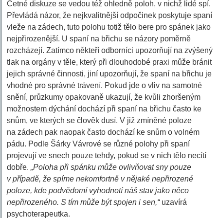
Četné diskuze se vedou též ohledně poloh, v nichž lidé spí.
Převládá názor, že nejkvalitnější odpočinek poskytuje spaní
vleže na zádech, tuto polohu totiž tělo bere pro spánek jako
nejpřirozenější. U spaní na břichu se názory poměrně
rozcházejí. Zatímco někteří odborníci upozorňují na zvýšený
tlak na orgány v těle, který při dlouhodobé praxi může bránit
jejich správné činnosti, jiní upozorňují, že spaní na břichu je
vhodné pro správné trávení. Pokud jde o vliv na samotné
snění, průzkumy opakovaně ukazují, že kvůli zhoršeným
možnostem dýchání dochází při spaní na břichu často ke
snům, ve kterých se člověk dusí. V již zmíněné poloze
na zádech pak naopak často dochází ke snům o volném
pádu. Podle Šárky Vávrové se různé polohy při spaní
projevují ve snech pouze tehdy, pokud se v nich tělo necítí
dobře.
„Poloha při spánku může ovlivňovat sny pouze
v případě, že spíme nekomfortně v nějaké nepřirozené
poloze, kde podvědomí vyhodnotí náš stav jako něco
nepřirozeného. S tím může být spojen i sen,“
uzavírá
psychoterapeutka.