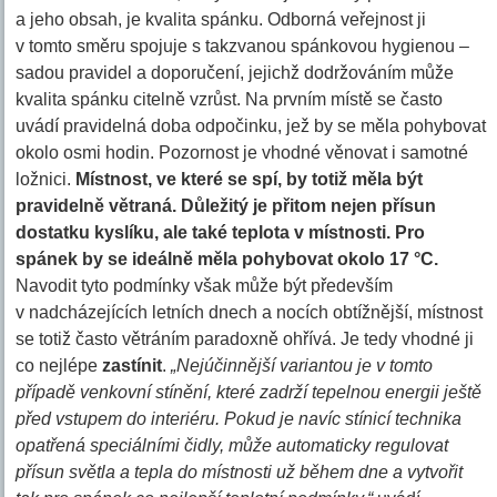
a jeho obsah, je kvalita spánku. Odborná veřejnost ji
v tomto směru spojuje s takzvanou spánkovou hygienou –
sadou pravidel a doporučení, jejichž dodržováním může
kvalita spánku citelně vzrůst. Na prvním místě se často
uvádí pravidelná doba odpočinku, jež by se měla pohybovat
okolo osmi hodin. Pozornost je vhodné věnovat i samotné
ložnici.
Místnost, ve které se spí, by totiž měla být
pravidelně větraná. Důležitý je přitom nejen přísun
dostatku kyslíku, ale také teplota v místnosti. Pro
spánek by se ideálně měla pohybovat okolo 17 °C.
Navodit tyto podmínky však může být především
v nadcházejících letních dnech a nocích obtížnější, místnost
se totiž často větráním paradoxně ohřívá. Je tedy vhodné ji
co nejlépe
zastínit
.
„Nejúčinnější variantou je v tomto
případě venkovní stínění, které zadrží tepelnou energii ještě
před vstupem do interiéru. Pokud je navíc stínicí technika
opatřená speciálními čidly, může automaticky regulovat
přísun světla a tepla do místnosti už během dne a vytvořit