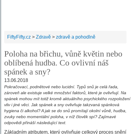
FiftyFifty.cz
>
Zdravě
>
zdravě a pohodlně
Poloha na břichu, vůně květin nebo
oblíbená hudba. Co ovlivní náš
spánek a sny?
13.06.2018
Pokračovací, podnětové nebo lucidní. Typů snů je celá řada,
zároveň ale existuje velké množství faktorů, které je ovlivňují. Na
spánek mohou mít totiž kromě aktuálního psychického rozpoložení
vliv i jiné věci. Jak spánek a sny ovlivňuje takzvaná spánková
hygiena či alkohol? A jak se do snů promítají okolní vůně, hudba,
zvuky nebo momentální poloha, v níž člověk spí? Zajímavé
odpovědi přináší následující text.
Základním atributem, který ovlivňuje celkový proces snění