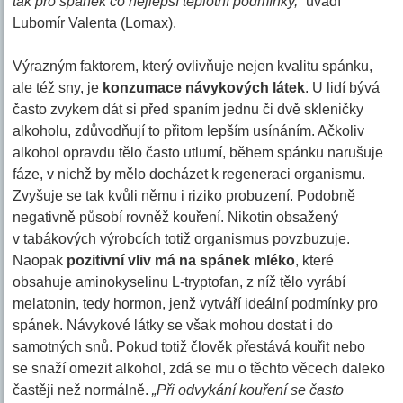
tak pro spánek co nejlepší teplotní podmínky,“
uvádí
Lubomír Valenta (Lomax).
Výrazným faktorem, který ovlivňuje nejen kvalitu spánku,
ale též sny, je
konzumace návykových látek
. U lidí bývá
často zvykem dát si před spaním jednu či dvě skleničky
alkoholu, zdůvodňují to přitom lepším usínáním. Ačkoliv
alkohol opravdu tělo často utlumí, během spánku narušuje
fáze, v nichž by mělo docházet k regeneraci organismu.
Zvyšuje se tak kvůli němu i riziko probuzení. Podobně
negativně působí rovněž kouření. Nikotin obsažený
v tabákových výrobcích totiž organismus povzbuzuje.
Naopak
pozitivní vliv má na spánek mléko
, které
obsahuje aminokyselinu L-tryptofan, z níž tělo vyrábí
melatonin, tedy hormon, jenž vytváří ideální podmínky pro
spánek. Návykové látky se však mohou dostat i do
samotných snů. Pokud totiž člověk přestává kouřit nebo
se snaží omezit alkohol, zdá se mu o těchto věcech daleko
častěji než normálně.
„Při odvykání kouření se často