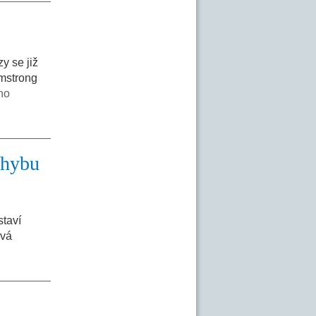
y se již
rmstrong
ího
ohybu
staví
ová