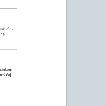
 tak však
dně
účinkem
rný čaj