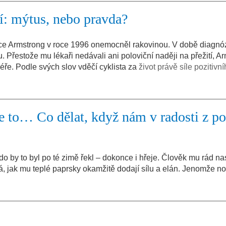
í: mýtus, nebo pravda?
ance Armstrong v roce 1996 onemocněl rakovinou. V době diagnóz
zku. Přestože mu lékaři nedávali ani poloviční naději na přežití, A
éře. Podle svých slov vděčí cyklista za
život právě síle pozitivn
de to… Co dělat, když nám v radosti z p
 kdo by to byl po té zimě řekl – dokonce i hřeje. Člověk mu rád na
á, jak mu teplé paprsky okamžitě dodají sílu a elán. Jenomže n