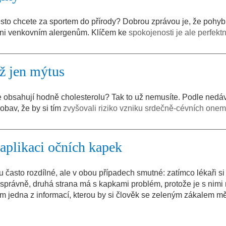
řesto chcete za sportem do přírody? Dobrou zprávou je, že pohy
veni venkovním alergenům. Klíčem ke
spokojenosti je ale perfektn
ž jen mýtus
e obsahují hodně cholesterolu? Tak to už nemusíte. Podle nedá
 obav, že by si tím
zvyšovali riziko vzniku srdečně-cévních one
aplikaci očních kapek
u často rozdílné, ale v obou případech smutné: zatímco lékaři si 
y správně, druhá strana má s kapkami problém, protože je s nimi
om jedna z informací, kterou by si člověk se zeleným zákalem m