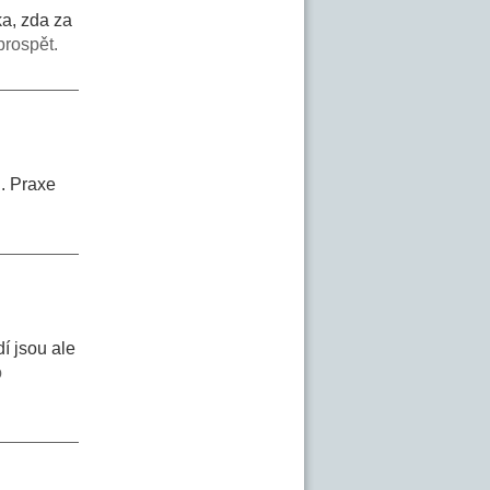
ka, zda za
rospět.
i. Praxe
í jsou ale
o