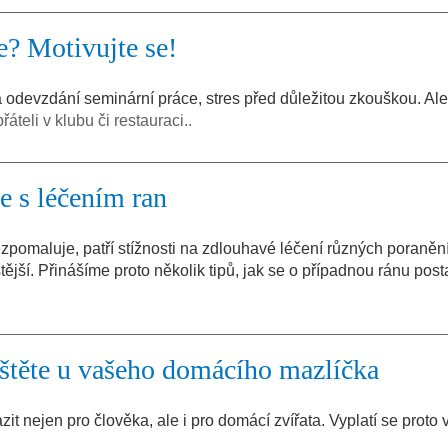
e? Motivujte se!
 odevzdání seminární práce, stres před důležitou zkouškou. Ale
přáteli v klubu či restauraci..
 s léčením ran
zpomaluje, patří stížnosti na zdlouhavé léčení různých poraněn
jší. Přinášíme proto několik tipů, jak se o případnou ránu posta
íštěte u vašeho domácího mazlíčka
it nejen pro člověka, ale i pro domácí zvířata. Vyplatí se proto 