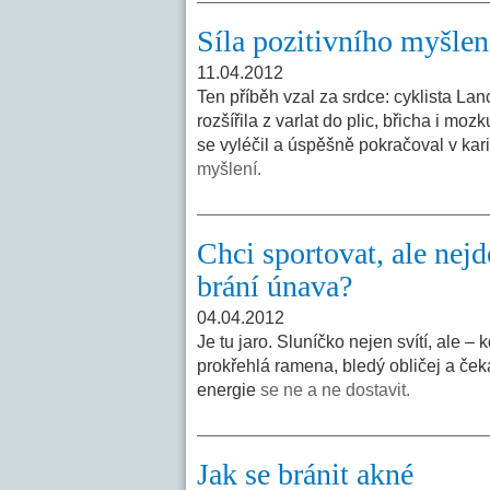
Síla pozitivního myšlen
11.04.2012
Ten příběh vzal za srdce: cyklista L
rozšířila z varlat do plic, břicha i mo
se vyléčil a úspěšně pokračoval v kari
myšlení.
Chci sportovat, ale nej
brání únava?
04.04.2012
Je tu jaro. Sluníčko nejen svítí, ale –
prokřehlá ramena, bledý obličej a ček
energie
se ne a ne dostavit.
Jak se bránit akné