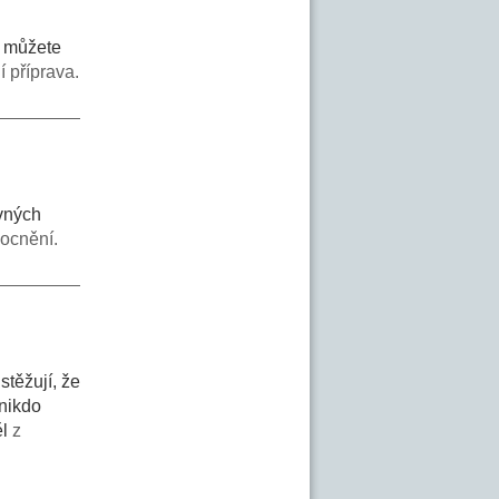
b můžete
í příprava.
vných
mocnění.
stěžují, že
 nikdo
ěl
z