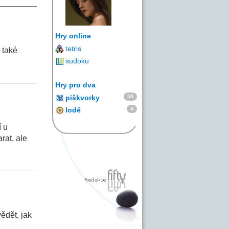
Hry online
tetris
 také
sudoku
Hry pro dva
50
piškvorky
4
lodě
í u
rat, ale
vědět, jak