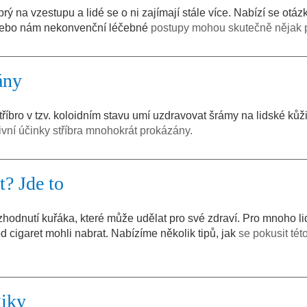
rý na vzestupu a lidé se o ni zajímají stále více. Nabízí se otáz
nebo nám nekonvenční léčebné
postupy mohou skutečně nějak p
ány
Stříbro v tzv. koloidním stavu umí uzdravovat šrámy na lidské kůž
ivní účinky stříbra mnohokrát prokázány.
t? Jde to
zhodnutí kuřáka, které může udělat pro své zdraví. Pro mnoho lid
od cigaret mohli nabrat. Nabízíme několik tipů, jak
se pokusit tét
giky