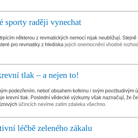
 sporty raději vynechat
m trpícím některou z revmatických nemocí nijak neubližují. Stejně
 které pro revmatiky z hlediska
jejich onemocnění vhodné rozho
krevní tlak – a nejen to!
írným podezřením, neboť obsahem kofeinu i svým povzbudivým 
je krevní tlak. Poslední vědecké výzkumy však naznačují, že če
říznivých
účincích nevíme zatím zdaleka všechno.
tivní léčbě zeleného zákalu