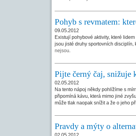
Pohyb s revmatem: které
09.05.2012
Existují pohybové aktivity, které lide
jsou jisté druhy sportovních disciplín,
nejsou.
Pijte černý čaj, snižuje 
02.05.2012
Na tento nápoj někdy pohlížíme s m
připomíná kávu, která mimo jiné zvyšu
může tlak naopak snížit a že o jeho p
Pravdy a mýty o alterna
02.05.2012