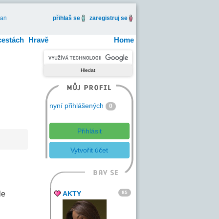
an
přihlaš se
zaregistruj se
cestách
Hravě
Home
nyní přihlášených
0
Přihlásit
Vytvořit účet
85
le
AKTY