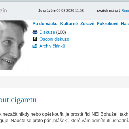
zín
Je právě ±
09.08.2026 11:58
svátek má prý
Rom
Po domácku
Kulturně
Zdravě
Pokrokově
Na 
Diskuze
(100)
Osobní diskuze
Archiv článků
ut cigaretu
 nezačít nikdy nebo opět kouřit, je prostě říci NE! Bohužel, takh
guje. Naučte se proto pár
„hlášek“, které vám odmítnutí usnadní.