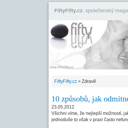
FiftyFifty.cz
, společenský maga
FiftyFifty.cz
>
Zdravě
10 způsobů, jak odmítno
23.05.2012
Všichni víme, že nejlepší možností, jak
jednoduše to však v praxi často nefun