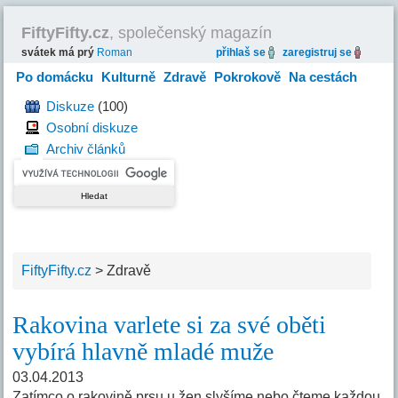
FiftyFifty.cz
, společenský magazín
svátek má prý
Roman
přihlaš se
zaregistruj se
Po domácku
Kulturně
Zdravě
Pokrokově
Na cestách
Hravě
Diskuze
(100)
Osobní diskuze
Archiv článků
FiftyFifty.cz
>
Zdravě
Rakovina varlete si za své oběti
vybírá hlavně mladé muže
03.04.2013
Zatímco o rakovině prsu u žen slyšíme nebo čteme každou