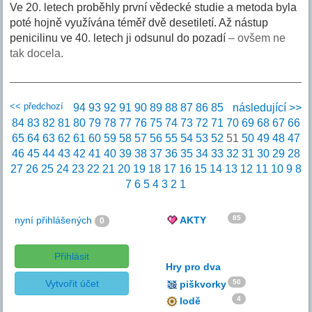
Ve 20. letech proběhly první vědecké studie a metoda byla
poté hojně využívána téměř dvě desetiletí. Až nástup
penicilinu ve 40. letech ji odsunul do pozadí
– ovšem ne
tak docela.
<< předchozí
94
93
92
91
90
89
88
87
86
85
následující >>
84
83
82
81
80
79
78
77
76
75
74
73
72
71
70
69
68
67
66
65
64
63
62
61
60
59
58
57
56
55
54
53
52
51
50
49
48
47
46
45
44
43
42
41
40
39
38
37
36
35
34
33
32
31
30
29
28
27
26
25
24
23
22
21
20
19
18
17
16
15
14
13
12
11
10
9
8
7
6
5
4
3
2
1
85
nyní přihlášených
AKTY
0
Přihlásit
Hry pro dva
Vytvořit účet
50
piškvorky
4
lodě