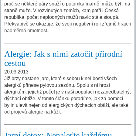
proč se některé páry snaží o potomka marně, může být i na
straně muže. V rozvinutých zemích, kam patří i Česká
republika, počet neplodných mužů navíc stále stoupá.
Překvapivě se ukazuje, že svoji negativní roli zřejmě
hraje i
nadměrná hmotnost.
Alergie: Jak s nimi zatočit přírodní
cestou
20.03.2013
Již brzy nastane jaro, které s sebou k nelibosti všech
alergiků přinese pylovou sezónu. Spolu s ní hrozí
alergikům, jejichž počet je v naší populaci nezanedbatelný,
dýchací obtíže. V tomto článku poradíme, jak za pomoci
bylin ulevit nejen od alergických dýchacích obtíží, ale také
od projevů alergie na kůži.
Jarní detox: Nenaleťte každému