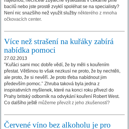
najednou, nechcete zbytečně vysedávat v čekárně plné
bacilů nebo jste prostě zvyklí spoléhat se na specialisty?
Není nic snazšího než využít služby
některého z mnoha
očkovacích center.
Více než strašení na kuřáky zabírá
nabídka pomoci
27.02.2013
"Kuřáci sami moc dobře vědí, že by měli s kouřením
přestat. Většinou to však nezkusí ne proto, že by nechtěli,
ale proto, že si nevěří. Je proto třeba nabídnout jim
především pomoc." Zhruba taková byla jedna z
inspirativních myšlenek, které na konci roku přivezl do
Prahy britský odborník na odvykání kouření Robert West.
Co dalšího ještě
můžeme převzít z jeho zkušeností?
Červené víno bez alkoholu je pro