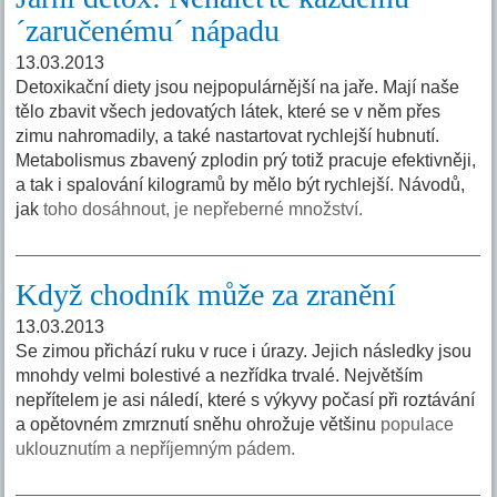
´zaručenému´ nápadu
13.03.2013
Detoxikační diety jsou nejpopulárnější na jaře. Mají naše
tělo zbavit všech jedovatých látek, které se v něm přes
zimu nahromadily, a také nastartovat rychlejší hubnutí.
Metabolismus zbavený zplodin prý totiž pracuje efektivněji,
a tak i spalování kilogramů by mělo být rychlejší. Návodů,
jak
toho dosáhnout, je nepřeberné množství.
Když chodník může za zranění
13.03.2013
Se zimou přichází ruku v ruce i úrazy. Jejich následky jsou
mnohdy velmi bolestivé a nezřídka trvalé. Největším
nepřítelem je asi náledí, které s výkyvy počasí při roztávání
a opětovném zmrznutí sněhu ohrožuje většinu
populace
uklouznutím a nepříjemným pádem.