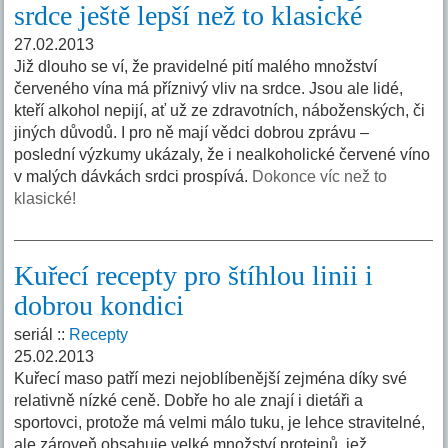
srdce ještě lepší než to klasické
27.02.2013
Již dlouho se ví, že pravidelné pití malého množství
červeného vína má příznivý vliv na srdce. Jsou ale lidé,
kteří alkohol nepijí, ať už ze zdravotních, náboženských, či
jiných důvodů. I pro ně mají vědci dobrou zprávu –
poslední výzkumy ukázaly, že i nealkoholické červené víno
v malých dávkách srdci prospívá.
Dokonce víc než to
klasické!
Kuřecí recepty pro štíhlou linii i
dobrou kondici
seriál ::
Recepty
25.02.2013
Kuřecí maso patří mezi nejoblíbenější zejména díky své
relativně nízké ceně. Dobře ho ale znají i dietáři a
sportovci, protože má velmi málo tuku, je lehce stravitelné,
ale zároveň obsahuje velké množství proteinů, jež