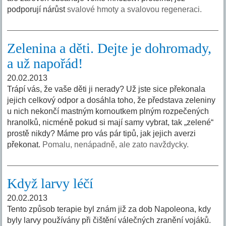
podporují nárůst
svalové hmoty a svalovou regeneraci.
Zelenina a děti. Dejte je dohromady,
a už napořád!
20.02.2013
Trápí vás, že vaše děti ji nerady? Už jste sice překonala
jejich celkový odpor a dosáhla toho, že představa zeleniny
u nich nekončí mastným kornoutkem plným rozpečených
hranolků, nicméně pokud si mají samy vybrat, tak „zelené“
prostě nikdy? Máme pro vás pár tipů, jak jejich averzi
překonat.
Pomalu, nenápadně, ale zato navždycky.
Když larvy léčí
20.02.2013
Tento způsob terapie byl znám již za dob Napoleona, kdy
byly larvy používány při čištění válečných zranění vojáků.