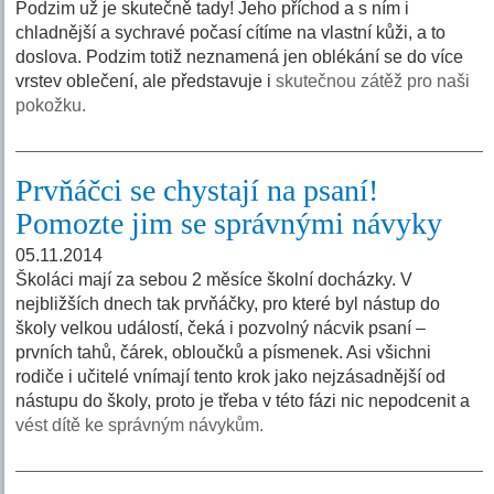
Podzim už je skutečně tady! Jeho příchod a s ním i
chladnější a sychravé počasí cítíme na vlastní kůži, a to
doslova. Podzim totiž neznamená jen oblékání se do více
vrstev oblečení, ale představuje i
skutečnou zátěž pro naši
pokožku.
Prvňáčci se chystají na psaní!
Pomozte jim se správnými návyky
05.11.2014
Školáci mají za sebou 2 měsíce školní docházky. V
nejbližších dnech tak prvňáčky, pro které byl nástup do
školy velkou událostí, čeká i pozvolný nácvik psaní –
prvních tahů, čárek, obloučků a písmenek. Asi všichni
rodiče i učitelé vnímají tento krok jako nejzásadnější od
nástupu do školy, proto je třeba v této fázi nic nepodcenit a
vést dítě ke správným návykům.