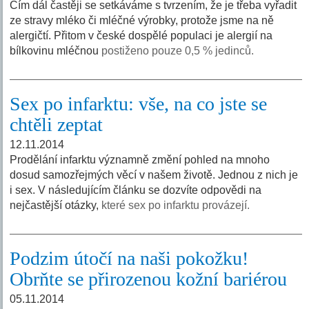
Čím dál častěji se setkáváme s tvrzením, že je třeba vyřadit
ze stravy mléko či mléčné výrobky, protože jsme na ně
alergičtí. Přitom v české dospělé populaci je alergií na
bílkovinu mléčnou
postiženo pouze 0,5 % jedinců.
Sex po infarktu: vše, na co jste se
chtěli zeptat
12.11.2014
Prodělání infarktu významně změní pohled na mnoho
dosud samozřejmých věcí v našem životě. Jednou z nich je
i sex. V následujícím článku se dozvíte odpovědi na
nejčastější otázky,
které sex po infarktu provázejí.
Podzim útočí na naši pokožku!
Obrňte se přirozenou kožní bariérou
05.11.2014