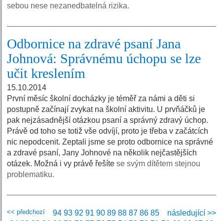
sebou nese nezanedbatelná rizika.
Odbornice na zdravé psaní Jana
Johnová: Správnému úchopu se lze
učit kreslením
15.10.2014
První měsíc školní docházky je téměř za námi a děti si
postupně začínají zvykat na školní aktivitu. U prvňáčků je
pak nejzásadnější otázkou psaní a správný zdravý úchop.
Právě od toho se totiž vše odvíjí, proto je třeba v začátcích
nic nepodcenit. Zeptali jsme se proto odbornice na správné
a zdravé psaní, Jany Johnové na několik nejčastějších
otázek. Možná i vy právě řešíte
se svým dítětem stejnou
problematiku.
<< předchozí
94
93
92
91
90
89
88
87
86
85
následující >>