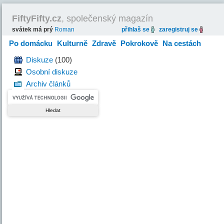
FiftyFifty.cz
, společenský magazín
svátek má prý
Roman
přihlaš se
zaregistruj se
Po domácku
Kulturně
Zdravě
Pokrokově
Na cestách
Hravě
Diskuze
(100)
Osobní diskuze
Archiv článků