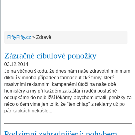
FiftyFifty.cz
>
Zdravě
Zázračné cibulové ponožky
03.12.2014
Je na věčnou škodu, že dnes nám naše zdravotní minimum
diktují v mnoha případech farmaceutické firmy, které
masivními reklamními kampaněmi útočí na naše obě
hemisféry a my při každém zakašlání raději poslušně
odcupkáme do nejbližší lékárny, abychom utratili penízky za
něco o čem víme jen tolik, že "ten chlap" z reklamy
už po
pár kapkách nekašle...
Podzimní zahradničení: pohybem