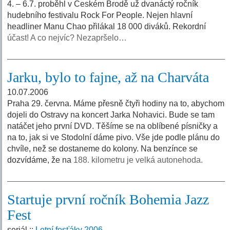
4. – 6.7. proběhl v Českém Brodě už dvanáctý ročník
hudebního festivalu Rock For People. Nejen hlavní
headliner Manu Chao přilákal 18 000 diváků. Rekordní
účast! A co nejvíc? Nezapršelo…
Jarku, bylo to fajne, až na Charváta
10.07.2006
Praha 29. června. Máme přesně čtyři hodiny na to, abychom
dojeli do Ostravy na koncert Jarka Nohavici. Bude se tam
natáčet jeho první DVD. Těšíme se na oblíbené písničky a
na to, jak si ve Stodolní dáme pivo. Vše jde podle plánu do
chvíle, než se dostaneme do kolony. Na benzínce se
dozvídáme, že na
188. kilometru je velká autonehoda.
Startuje první ročník Bohemia Jazz
Fest
seriál ::
Letní fesťáky 2006