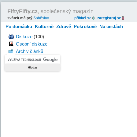
FiftyFifty.cz
, společenský magazín
svátek má prý
Soběslav
přihlaš se
zaregistruj se
Po domácku
Kulturně
Zdravě
Pokrokově
Na cestách
Hravě
Diskuze
(100)
Osobní diskuze
Archiv článků