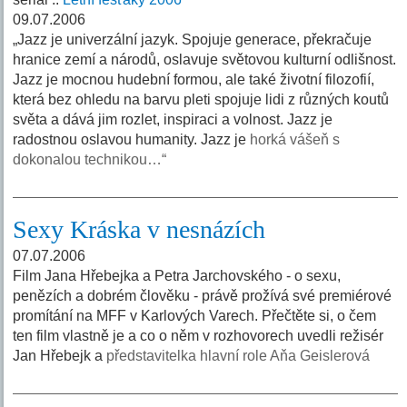
09.07.2006
„Jazz je univerzální jazyk. Spojuje generace, překračuje
hranice zemí a národů, oslavuje světovou kulturní odlišnost.
Jazz je mocnou hudební formou, ale také životní filozofií,
která bez ohledu na barvu pleti spojuje lidi z různých koutů
světa a dává jim rozlet, inspiraci a volnost. Jazz je
radostnou oslavou humanity. Jazz je
horká vášeň s
dokonalou technikou…“
Sexy Kráska v nesnázích
07.07.2006
Film Jana Hřebejka a Petra Jarchovského - o sexu,
penězích a dobrém člověku - právě prožívá své premiérové
promítání na MFF v Karlových Varech. Přečtěte si, o čem
ten film vlastně je a co o něm v rozhovorech uvedli režisér
Jan Hřebejk a
představitelka hlavní role Aňa Geislerová