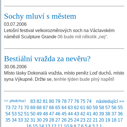
Sochy mluví s městem
03.07.2006
Letošní festival velkorozměrových soch na Václavském
náměstí Sculpture Grande
06 bude mít několik „nej“.
Bestiální vražda za nevěru?
30.06.2006
Místo lásky Dokonalá vražda, místo peněz Loď duchů, místo
syna Výkupné. Držte se,
tenhle týden bude plný napětí!
<< předchozí
83
82
81
80
79
78
77
76
75
74
následující >>
73
72
71
70
69
68
67
66
65
64
63
62
61
60
59
58
57
56
55
54
53
52
51
50
49
48
47
46
45
44
43
42
41
40
39
38
37
36
35
34
33
32
31
30
29
28
27
26
25
24
23
22
21
20
19
18
17
16
15
14
13
12
11
10
9
8
7
6
5
4
3
2
1