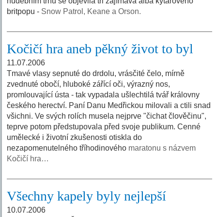
hudebním trhu se objevila tři zajímavá alba kytarového
britpopu -
Snow Patrol, Keane a Orson.
Kočičí hra aneb pěkný život to byl
11.07.2006
Tmavé vlasy sepnuté do drdolu, vrásčité čelo, mírně
zvednuté obočí, hluboké zářící oči, výrazný nos,
promlouvající ústa - tak vypadala ušlechtilá tvář královny
českého herectví. Paní Danu Medřickou milovali a ctili snad
všichni. Ve svých rolích musela nejprve "čichat člověčinu",
teprve potom předstupovala před svoje publikum. Cenné
umělecké i životní zkušenosti otiskla do
nezapomenutelného tříhodinového
maratonu s názvem
Kočičí hra…
Všechny kapely byly nejlepší
10.07.2006