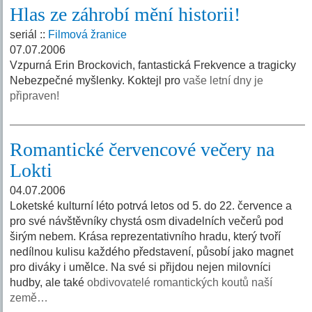
Hlas ze záhrobí mění historii!
seriál ::
Filmová žranice
07.07.2006
Vzpurná Erin Brockovich, fantastická Frekvence a tragicky
Nebezpečné myšlenky. Koktejl pro
vaše letní dny je
připraven!
Romantické červencové večery na
Lokti
04.07.2006
Loketské kulturní léto potrvá letos od 5. do 22. července a
pro své návštěvníky chystá osm divadelních večerů pod
širým nebem. Krása reprezentativního hradu, který tvoří
nedílnou kulisu každého představení, působí jako magnet
pro diváky i umělce. Na své si přijdou nejen milovníci
hudby, ale také
obdivovatelé romantických koutů naší
země…