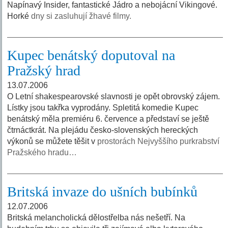
Napínavý Insider, fantastické Jádro a nebojácní Vikingové.
Horké
dny si zasluhují žhavé filmy.
Kupec benátský doputoval na
Pražský hrad
13.07.2006
O Letní shakespearovské slavnosti je opět obrovský zájem.
Lístky jsou takřka vyprodány. Spletitá komedie Kupec
benátský měla premiéru 6. července a představí se ještě
čtrnáctkrát. Na plejádu česko-slovenských hereckých
výkonů se můžete těšit v
prostorách Nejvyššího purkrabství
Pražského hradu…
Britská invaze do ušních bubínků
12.07.2006
Britská melancholická dělostřelba nás nešetří. Na