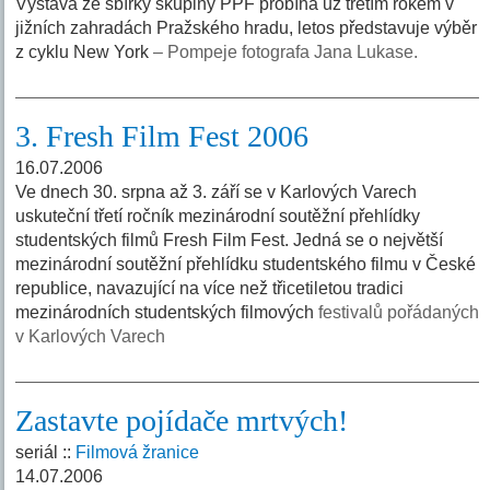
Výstava ze sbírky skupiny PPF probíhá už třetím rokem v
jižních zahradách Pražského hradu, letos představuje výběr
z cyklu New York
– Pompeje fotografa Jana Lukase.
3. Fresh Film Fest 2006
16.07.2006
Ve dnech 30. srpna až 3. září se v Karlových Varech
uskuteční třetí ročník mezinárodní soutěžní přehlídky
studentských filmů Fresh Film Fest. Jedná se o největší
mezinárodní soutěžní přehlídku studentského filmu v České
republice, navazující na více než třicetiletou tradici
mezinárodních studentských filmových
festivalů pořádaných
v Karlových Varech
Zastavte pojídače mrtvých!
seriál ::
Filmová žranice
14.07.2006