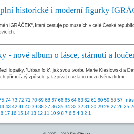
lní historické i moderní figurky IG
én IGRÁČEK“, která cestuje po muzeích v celé České republic
ovicích.
y - nové album o lásce, stárnutí a louče
ezi lopatky. ’Urban folk’, jak svou tvorbu Marie Kieslowski a Da
ich přímočarý způsob, jak zpívat
o vztahu mezi dvěma lidmi.
75
74
73
72
71
70
69
68
67
66
65
64
63
62
61
60
59
58
57
nás
44
43
42
41
40
39
38
37
36
35
34
33
32
31
30
29
28
27
26
25
2
18
17
16
15
14
13
12
11
10
9
8
7
6
5
4
3
2
1