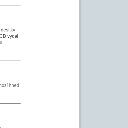
 desítky
 CD vydal
e
chozí hned