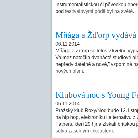
instrumentalistickou či pěveckou energ
pod
festivalovými pódii byl na světě.
Mňága a Žďorp vydává 
06.11.2014
Mňága a Žďorp se letos v květnu vypra
Valmez natočila dvanácté studiové al
nepředvídatelné a nové,” vzpomíná na
nových písní.
Klubová noc s Young F
06.11.2014
Pražský klub Roxy/Nod bude 12. listopa
na hip hop, elektroniku i alternativu z
Fathers, kteří 29 října získali britsk
sotva zaschlým inkoustem.