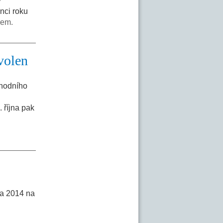
y
nci roku
lem.
volen
chodního
. října pak
na 2014 na