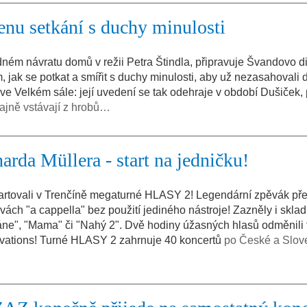
nu setkání s duchy minulosti
ém návratu domů v režii Petra Štindla, připravuje Švandovo di
, jak se potkat a smířit s duchy minulosti, aby už nezasahovali 
u ve Velkém sále: její uvedení se tak odehraje v období Dušiček
dajně vstávají z hrobů…
rda Müllera - start na jedničku!
tartovali v Trenčíně megaturné HLASY 2! Legendární zpěvák př
vách "a cappella" bez použití jediného nástroje! Zazněly i sklad
ne", "Mama" či "Nahý 2". Dvě hodiny úžasných hlasů odměnili 
ovations! Turné HLASY 2 zahrnuje 40 koncertů
po České a Slov