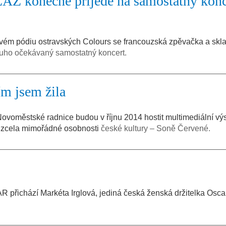
AZ konečně přijede na samostatný konc
ém pódiu ostravských Colours se francouzská zpěvačka a skla
uho očekávaný samostatný koncert.
m jsem žila
Novoměstské radnice budou v říjnu 2014 hostit multimediální vý
a zcela mimořádné osobnosti
české kultury – Soně Červené.
 přichází Markéta Irglová, jediná česká ženská držitelka Osca