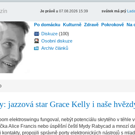
zín
Je právě ±
07.08.2026 15:39
svátek má prý
Lad
Po domácku
Kulturně
Zdravě
Pokrokově
Na 
Diskuze
(100)
Osobní diskuze
Archiv článků
o
: jazzová star Grace Kelly i naše hvězd
oom elektroswingu fungoval, nebýt potenciálu skrytého v téhle 
čka Alice Francis nebo úspěšní čeští Mydy Rabycad a mnozí da
i kontakty, propojili správně porty elektronických nástrojů s mla