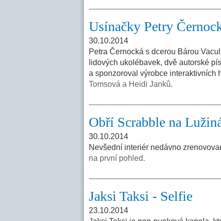
Usínačky Petry Černock
30.10.2014
Petra Černocká s dcerou Bárou Vaculí
lidových ukolébavek, dvě autorské pí
a sponzoroval výrobce interaktivních h
Tomsová a Heidi Janků.
Obří Scrabble na Lužin
30.10.2014
Nevšední interiér nedávno zrenovov
na první pohled.
Jaksi Taksi - Selfie
23.10.2014