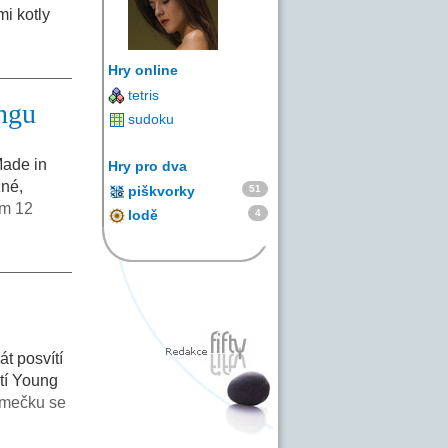
mi kotly
Hry online
tetris
ngu
sudoku
Made in
Hry pro dva
žné,
51
piškvorky
em 12
4
lodě
át posvítí
ští Young
ámečku se