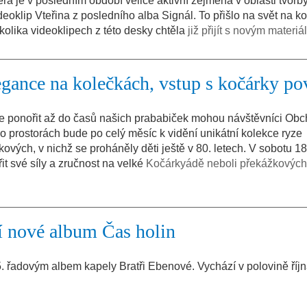
rá je v posledním období velice aktivní zejména v oblasti tvorb
eoklip Vteřina z posledního alba Signál. To přišlo na svět na ko
kolika videoklipech z této desky chtěla
již přijít s novým materiá
egance na kolečkách, vstup s kočárky po
se ponořit až do časů našich prababiček mohou návštěvníci Ob
o prostorách bude po celý měsíc k vidění unikátní kolekce ryze
kových, v nichž se proháněly děti ještě v 80. letech. V sobotu 18
t své síly a zručnost na velké
Kočárkyádě neboli překážkových
í nové album Čas holin
. řadovým albem kapely Bratři Ebenové. Vychází v polovině říj