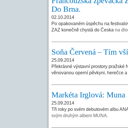
Francouzská zpěvačka Z
Do Brna.
02.10.2014
Po opakovaném úspěchu na festivalov
ZAZ konečně chystá do Česka
na dlo
Soňa Červená – Tím vší
25.09.2014
Překrásné výstavní prostory pražské 
věnovanou operní pěvkyni, herečce 
Markéta Irglová: Muna
25.09.2014
Tři roky po svém debutovém albu ANAR
svým druhým albem MUNA.