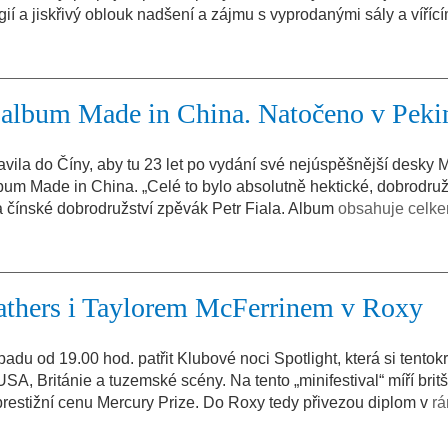
ií a jiskřivý oblouk nadšení a zájmu s vyprodanými sály a vířící
album Made in China. Natočeno v Peki
vila do Číny, aby tu 23 let po vydání své nejúspěšnější desky 
bum Made in China. „Celé to bylo absolutně hektické, dobrodru
 čínské dobrodružství zpěvák Petr Fiala. Album
obsahuje celk
athers i Taylorem McFerrinem v Roxy
du od 19.00 hod. patřit Klubové noci Spotlight, která si tentokr
 USA, Británie a tuzemské scény. Na tento „minifestival“ míří brit
ou prestižní cenu Mercury Prize. Do Roxy tedy přivezou diplom v
r