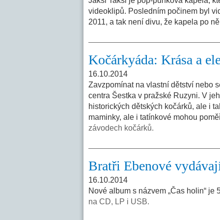
Jaksi Taksi je pop-punková kapela, kte
videoklipů. Posledním počinem byl vid
2011, a tak není divu, že kapela po ně
Kočárkyáda: Krása a el
16.10.2014
Zavzpomínat na vlastní dětství nebo 
centra Šestka v pražské Ruzyni. V jeh
historických dětských kočárků, ale i ta
maminky, ale i tatínkové mohou poměři
závodech kočárků.
Bratři Ebenové vydávaj
16.10.2014
Nové album s názvem „Čas holin“ je 5
na CD, LP i USB.