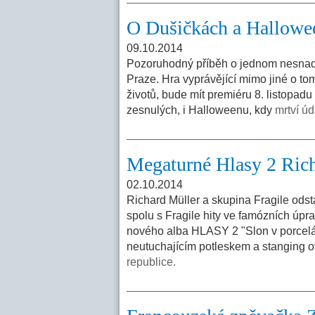
O Dušičkách a Hallowee
09.10.2014
Pozoruhodný příběh o jednom nesnadn
Praze. Hra vyprávějící mimo jiné o tom
životů, bude mít premiéru 8. listopad
zesnulých, i Halloweenu, kdy
mrtví ú
Megaturné Hlasy 2 Richa
02.10.2014
Richard Müller a skupina Fragile ods
spolu s Fragile hity ve famózních úpra
nového alba HLASY 2 "Slon v porcelá
neutuchajícím potleskem a stanging 
republice.