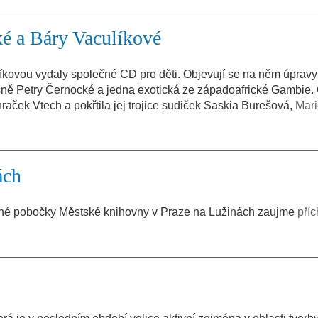
é a Báry Vaculíkové
kovou vydaly společné CD pro děti. Objevují se na něm úpravy
sně Petry Černocké a jedna exotická ze západoafrické Gambie.
raček Vtech a pokřtila jej trojice sudiček Saskia Burešová,
Mari
ách
ané pobočky Městské knihovny v Praze na Lužinách zaujme
pří