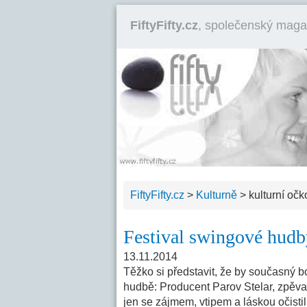
FiftyFifty.cz
, společenský maga
FiftyFifty.cz
>
Kulturně
>
kulturní očk
Festival swingové hudby
13.11.2014
Těžko si představit, že by současný b
hudbě: Producent Parov Stelar, zpěva
jen se zájmem, vtipem a láskou očistil