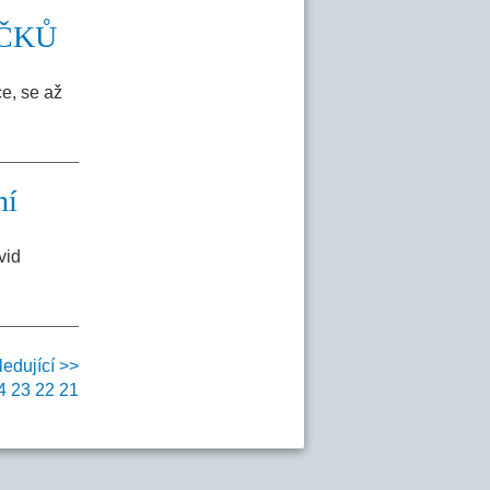
RÁČKŮ
e, se až
ní
vid
ledující >>
4
23
22
21