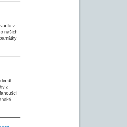
vadlo v
do našich
, památky
edvedl
by z
fanoušci
enské