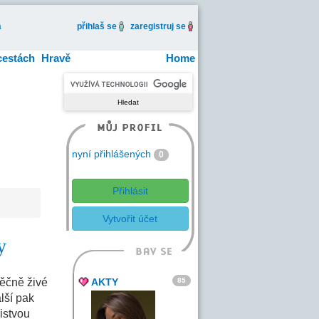
a
přihlaš se
zaregistruj se
cestách
Hravě
Home
nyní přihlášených
0
Přihlásit
Vytvořit účet
y
85
věčně živé
AKTY
lší pak
distvou