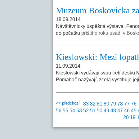
Muzeum Boskovicka zap
18.09.2014
Návštěvnicky úspěšná výstava „Fenom
do počátku
příštího roku usadí v Bosk
Kieslowski: Mezi lopatk
11.09.2014
Kieslowski vydávají svou třetí desku M
Pomahač nazývají, zcela vystihuje jej
<< předchozí
83
82
81
80
79
78
77
76
56
55
54
53
52
51
50
49
48
47
46
45
20
19