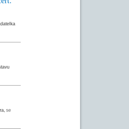
ert.
datelka
stavu
ra,
se