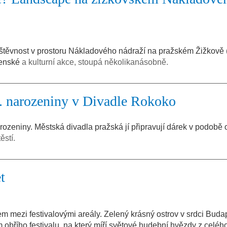
vštěvnost v prostoru Nákladového nádraží na pražském Žižkově 
čenské
a kulturní akce, stoupá několikanásobně.
5. narozeniny v Divadle Rokoko
narozeniny. Městská divadla pražská jí připravují dárek v podob
ěstí.
t
em mezi festivalovými areály. Zelený krásný ostrov v srdci Budap
m obřího festivalu, na který míří světové hudební hvězdy z celéh