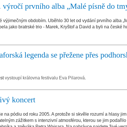
. výročí prvního alba „Malé písně do tm
é výjimečným obdobím. Uběhlo 30 let od vydání prvního alba „
ela jako bratrské trio - Marek, Kryštof a David a byli na české 
.
orská legenda se přežene přes podhors
ost
vystoupí královna festivalu Eva Pilarová.
ivý koncert
 na pódiu od roku 2005. A protože si skvěle rozumí a hlasy jim l
elným zážitkem s intenzivní atmosférou, kterou se jim podařilo 
debníka a zpěváka Petra Wajsara. Na nahrávce najdete živé verz