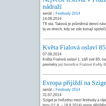
nádraží
seriál ::
Festivaly 2014
14.08.2014
Tři sta. Taková je průměrná denní ná
ta ve dnech, kdy se zde konají spole
Květa Fialová oslaví 8
07.08.2014
Květa Fialová oslaví 1. září své 85. 
premiéry
její benefice Fialové Květy št
Evropa přijíždí na Szige
seriál ::
Festivaly 2014
31.07.2014
Sziget je hvězdou mezi festivaly a ráj
brzy (11.8. – 18.8.2014) stane dějiště