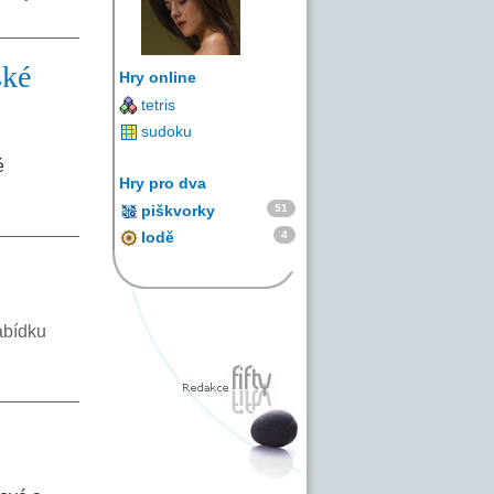
ské
Hry online
tetris
sudoku
é
Hry pro dva
51
piškvorky
4
lodě
abídku