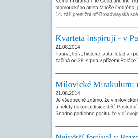
Komorní drama The Good and the Tru
olomouckého atleta Miloše Dobrého, j
14.
září prestižní off-Broadwayská s
Kvarteta inspirují - v
21.08.2014
Fauna, flóra, historie, auta, letadla i
začíná od 28. srpna v přízemí Palá
Milovické Mirakulum: r
21.08.2014
Je všeobecně známo, že v milovické
a někdy dokonce tisíce dětí. Posledn
Snadno podlehne pocitu,
že vidí dvoj
Největší festival v Pr