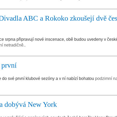
Divadla ABC a Rokoko zkoušejí dvě če
e srpna připravují nové inscenace, obě budou uvedeny v česk
í netradičně..
 první
do své první klubové sezóny a v ní nabízí bohatou
podzimní n
la dobývá New York