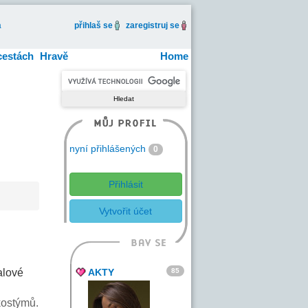
a
přihlaš se
zaregistruj se
cestách
Hravě
Home
nyní přihlášených
0
Přihlásit
Vytvořit účet
85
alové
AKTY
kostýmů.