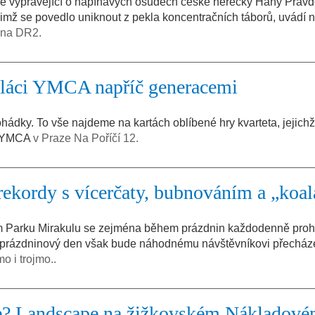
e vyprávějící o napínavých osudech české herečky Hany Pravd
imž se povedlo uniknout z pekla koncentračních táborů, uvádí n
céna DR2.
 Paláci YMCA napříč generacemi
 pohádky. To vše najdeme na kartách oblíbené hry kvarteta, jejich
ce YMCA
v Praze Na Poříčí 12.
ekordy s vícerčaty, bubnováním a „koa
m Parku Mirakulu se zejména během prázdnin každodenně proh
í prázdninový den však bude náhodnému návštěvníkovi přecháze
mo i trojmo..
aze? Landscape na žižkovském Nákladov