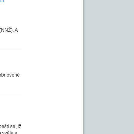
(NNŽ). A
ě obnovené
ešti se již
o světa a