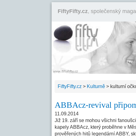
FiftyFifty.cz
, společenský maga
FiftyFifty.cz
>
Kulturně
>
kulturní očk
ABBAcz-revival připom
11.09.2014
Již 19. září se mohou všichni fanoušc
kapely ABBAcz, který proběhne v Měst
prověřených hitů legendární ABBY, s