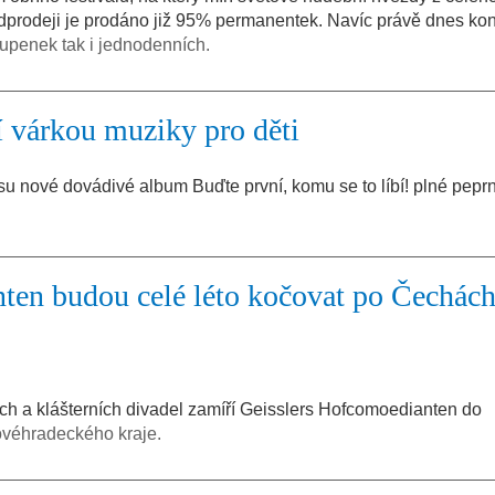
edprodeji je prodáno již 95% permanentek. Navíc právě dnes kon
tupenek tak i jednodenních.
ší várkou muziky pro děti
su nové dovádivé album Buďte první, komu se to líbí! plné pepr
ten budou celé léto kočovat po Čechách
h a klášterních divadel zamíří Geisslers Hofcomoedianten do
ovéhradeckého kraje.