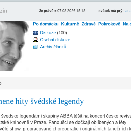
zín
Je právě ±
07.08.2026 15:18
svátek má prý
Lad
Po domácku
Kulturně
Zdravě
Pokrokově
Na 
Diskuze
(100)
Osobní diskuze
Archiv článků
o
ene hity švédské legendy
i švédské legendární skupiny ABBA těšit na koncert české reviv
ské knihovně v Praze. Fanoušci se dočkají oblíbených a léty
kvělé show, propracované
choreografie i originálních tanečních 