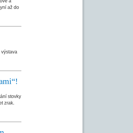
ové a
yní až do
ž výstava
lami“!
ání stovky
t zrak.
ém