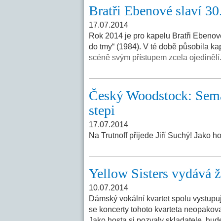
Bratři Ebenové slaví 30
17.07.2014
Rok 2014 je pro kapelu Bratři Ebenov
do tmy“ (1984). V té době působila kap
scéně svým přístupem zcela ojedinělí
Český Woodstock: Semaf
stepi
17.07.2014
Na Trutnoff přijede Jiří Suchý! Jako h
Yellow Sisters vydává ž
10.07.2014
Dámský vokální kvartet spolu vystupuje
se koncerty tohoto kvarteta neopakovat
Jako hosta si pozvaly skladatele, hu