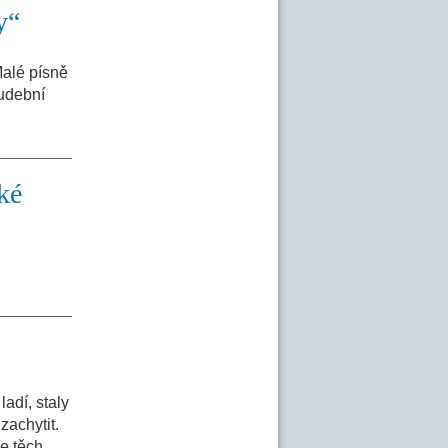
y“
Malé písně
hudební
ké
adí, staly
zachytit.
e těch