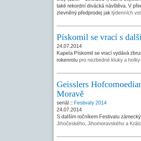
také rekordní divácká návštěva. V př
zlevněný předprodej jak
týdenních vs
Pískomil se vrací s dal
24.07.2014
Kapela Pískomil se vrací vydává zbru
rokenrolu
pro nezbedné kluky a holky
Geisslers Hofcomoedian
Moravě
seriál ::
Festivaly 2014
24.07.2014
S dalším ročníkem Festivalu zámeckýc
Jihočeského, Jihomoravského a Král