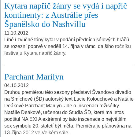
Kytara napříč žánry se vydá i napříč
kontinenty: z Austrálie přes
Španělsko do Nashvillu
11.10.2012
Libé i zvučné tóny kytar v podání předních sólových hráčů
se rozezní poprvé v neděli 14. října v rámci dalšího
ročníku
festivalu Kytara napříč žánry.
Parchant Marilyn
04.10.2012
Druhou premiérou této sezony představí Švandovo divadlo
na Smíchově (ŠD) autorský text Lucie Kolouchové a Natálie
Deákové Parchant Marilyn. Jde o inscenaci režisérky
Natálie Deákové, určenou do Studia ŠD, které má letos
podtitul NA EX! A extrémní by tato inscenace o největším
sex symbolu 20. století být měla. Premiéra je plánována na
13.
října 2012 ve Velkém sále.