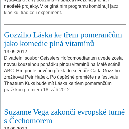
neotřelé projekty. V originálním programu kombinují
jazz,
klasiku, tradice i experiment.
Gozziho Láska ke třem pomerančům
jako komedie plná vitamínů
13.09.2012
Divadelní soubor Geisslers Hofcomoedianten uvede zcela
novou kouzelnou pohádku plnou vitamínů na Malé scéně
ABC. Hru podle nového překladu scénáře Carla Gozziho
zrežíroval Petr Hašek. Po úspěšné premiéře na festivalu
Theatrum Kuks bude mít Láska ke třem pomerančům
pražskou premiéru 18. září 2012.
Suzanne Vega zakončí evropské turné
s Čechomorem
13.09.2012