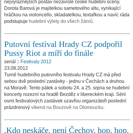
nejvýraznějších postav nezávislé české hudební scény.
Dorota Barová je majitelkou sametového altu, vynikající
hráčkou na violoncello, skladatelkou, textařkou a navíc ráda
podstupuje
hudební výlety do všech žánrů.
Putovní festival Hrady CZ podpořil
Pussy Riot a míří do finále
seriál ::
Festivaly 2012
23.08.2012
Turné hudebního putovního festivalu Hrady CZ má před
sebou dvě poslední zastávky - jednu v Čechách a druhou
na Moravě. Tento pátek a sobotu 24. a 25. srpna se hudební
koncerty rozezní na hradě Bezděz v libereckém kraji. Sérii
osmi festivalových zastávek uzavřou organizátoři poslední
prázdninový
víkend na Bouzově na Olomoucku.
,Kdo neskáče, není Čechov, hop, hop,