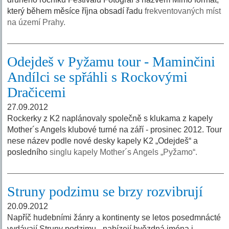
který během měsíce října obsadí řadu
frekventovaných míst
na území Prahy.
Odejdeš v Pyžamu tour - Maminčini
Andílci se spřáhli s Rockovými
Dračicemi
27.09.2012
Rockerky z K2 naplánovaly společně s klukama z kapely
Mother´s Angels klubové turné na září - prosinec 2012. Tour
nese název podle nové desky kapely K2 „Odejdeš“ a
posledního
singlu kapely Mother´s Angels „Pyžamo“.
Struny podzimu se brzy rozvibrují
20.09.2012
Napříč hudebními žánry a kontinenty se letos posedmnácté
vydávají Struny podzimu - nabízejí hvězdná jména i