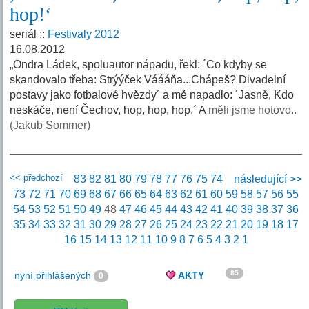
hop!‘
seriál ::
Festivaly 2012
16.08.2012
„Ondra Ládek, spoluautor nápadu, řekl: ´Co kdyby se
skandovalo třeba: Strýýček Váááňa...Chápeš? Divadelní
postavy jako fotbalové hvězdy´ a mě napadlo: ´Jasně, Kdo
neskáče, není Čechov, hop, hop, hop.´ A
měli jsme hotovo..
(Jakub Sommer)
<< předchozí
83
82
81
80
79
78
77
76
75
74
následující >>
73
72
71
70
69
68
67
66
65
64
63
62
61
60
59
58
57
56
55
54
53
52
51
50
49
48
47
46
45
44
43
42
41
40
39
38
37
36
35
34
33
32
31
30
29
28
27
26
25
24
23
22
21
20
19
18
17
16
15
14
13
12
11
10
9
8
7
6
5
4
3
2
1
85
nyní přihlášených
AKTY
0