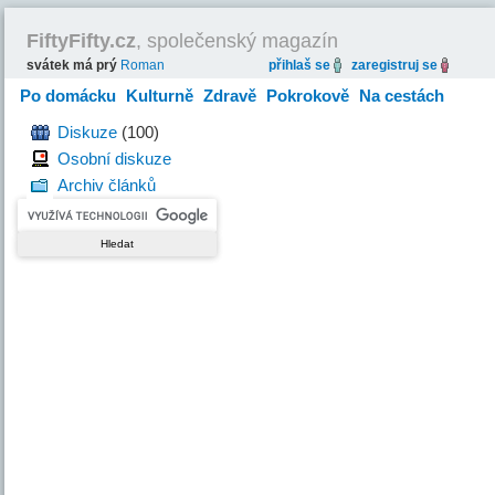
FiftyFifty.cz
, společenský magazín
svátek má prý
Roman
přihlaš se
zaregistruj se
Po domácku
Kulturně
Zdravě
Pokrokově
Na cestách
Hravě
Diskuze
(100)
Osobní diskuze
Archiv článků