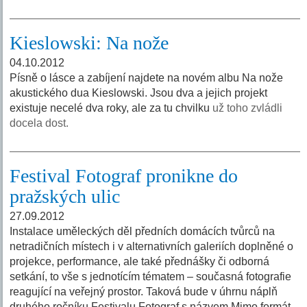
Kieslowski: Na nože
04.10.2012
Písně o lásce a zabíjení najdete na novém albu Na nože
akustického dua Kieslowski. Jsou dva a jejich projekt
existuje necelé dva roky, ale za tu chvilku
už toho zvládli
docela dost.
Festival Fotograf pronikne do
pražských ulic
27.09.2012
Instalace uměleckých děl předních domácích tvůrců na
netradičních místech i v alternativních galeriích doplněné o
projekce, performance, ale také přednášky či odborná
setkání, to vše s jednotícím tématem – současná fotografie
reagující na veřejný prostor. Taková bude v úhrnu náplň
druhého ročníku Festivalu Fotograf s názvem Mimo formát,