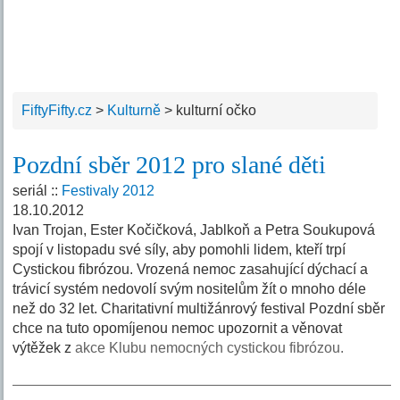
FiftyFifty.cz
>
Kulturně
>
kulturní očko
Pozdní sběr 2012 pro slané děti
seriál ::
Festivaly 2012
18.10.2012
Ivan Trojan, Ester Kočičková, Jablkoň a Petra Soukupová
spojí v listopadu své síly, aby pomohli lidem, kteří trpí
Cystickou fibrózou. Vrozená nemoc zasahující dýchací a
trávicí systém nedovolí svým nositelům žít o mnoho déle
než do 32 let. Charitativní multižánrový festival Pozdní sběr
chce na tuto opomíjenou nemoc upozornit a věnovat
výtěžek z
akce Klubu nemocných cystickou fibrózou.