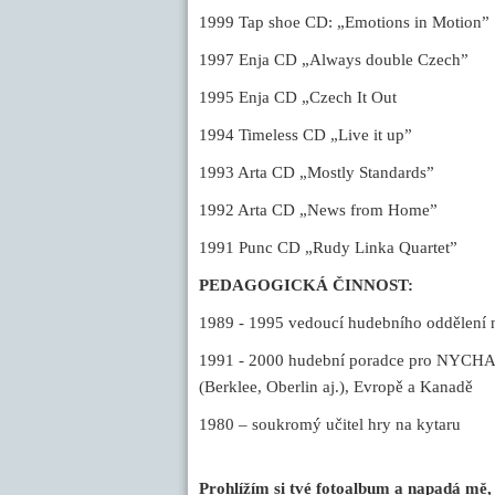
1999
Tap shoe CD: „Emotions in Motion”
1997
Enja CD „Always double Czech”
1995
Enja CD „Czech It Out
1994
Timeless CD „Live it up”
1993
Arta CD „Mostly Standards”
1992
Arta CD „News from Home”
1991
Punc CD
„Rudy Linka Quartet”
PEDAGOGICKÁ ČINNOST:
1989 - 1995
vedoucí hudebního oddělení
1991 - 2000
hudební poradce pro NYCHA, 
(Berklee, Oberlin aj.), Evropě a Kanadě
1980 – soukromý učitel hry na kytaru
Prohlížím si tvé fotoalbum a napadá mě