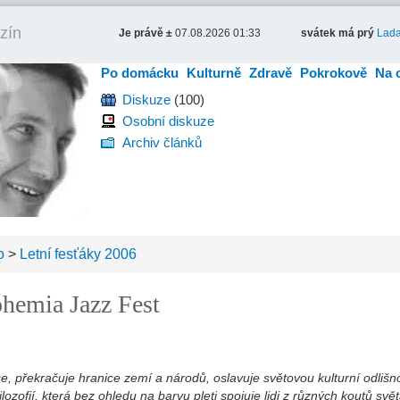
zín
Je právě ±
07.08.2026 01:33
svátek má prý
Lad
Po domácku
Kulturně
Zdravě
Pokrokově
Na 
Diskuze
(100)
Osobní diskuze
Archiv článků
o
>
Letní fesťáky 2006
ohemia Jazz Fest
ce, překračuje hranice zemí a národů, oslavuje světovou kulturní odlišno
ozofií, která bez ohledu na barvu pleti spojuje lidi z různých koutů svě