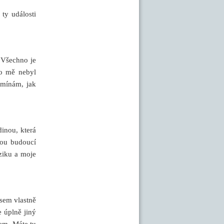
ty události
 Všechno je
ro mě nebyl
omínám, jak
inou, která
vou budoucí
ziku a moje
jsem vlastně
e úplně jiný
sem. Máte tu