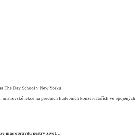
 na The Day School v New Yorku
mistrovské lekce na předních
hudebních konzervatořích ve Spojených
, že máš opravdu pestrý život…