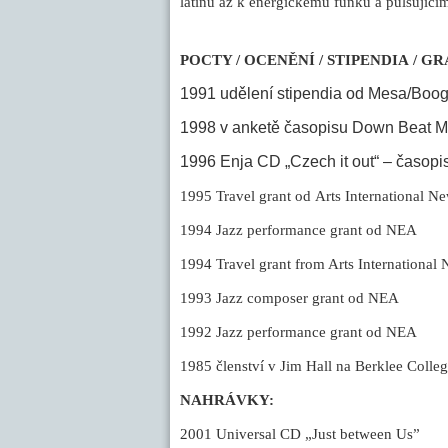
latinu až k energickému funku a pulsující
POCTY / OCENĚNÍ / STIPENDIA / G
1991 udělení stipendia od Mesa/Boog
1998
v anketě časopisu Down Beat Mag
1996 Enja CD „Czech it out“ – časop
1995
Travel grant od Arts International N
1994
Jazz performance grant od NEA
1994
Travel grant from Arts International
1993
Jazz composer grant od NEA
1992
Jazz performance grant od NEA
1985
členství v Jim Hall na Berklee Colle
NAHRÁVKY:
2001
Universal CD „Just between Us”