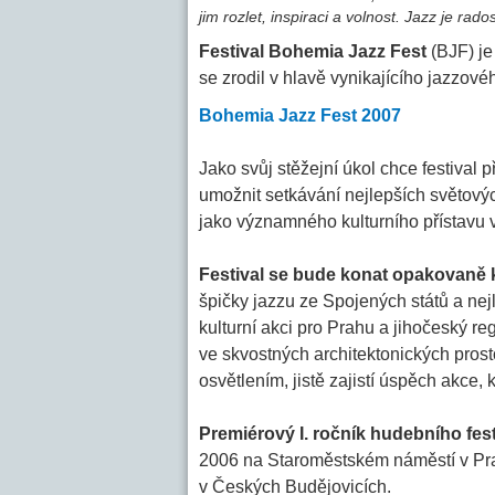
jim rozlet, inspiraci a volnost. Jazz je r
Festival Bohemia Jazz Fest
(BJF) je
se zrodil v hlavě vynikajícího jazzov
Bohemia Jazz Fest 2007
Jako svůj stěžejní úkol chce festival p
umožnit setkávání nejlepších světový
jako významného kulturního přístavu v
Festival se bude konat opakovaně 
špičky jazzu ze Spojených států a ne
kulturní akci pro Prahu a jihočeský re
ve skvostných architektonických pros
osvětlením, jistě zajistí úspěch akce,
Premiérový I. ročník hudebního fes
2006 na Staroměstském náměstí v Pra
v Českých Budějovicích.