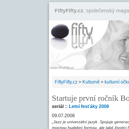
FiftyFifty.cz
, společenský maga
FiftyFifty.cz
>
Kulturně
>
kulturní očk
Startuje první ročník B
seriál ::
Letní fesťáky 2006
09.07.2006
„Jazz je univerzální jazyk. Spojuje genera
mocnou hudební formou, ale také životní fil