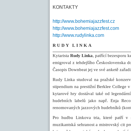
KONTAKTY
http://www.bohemiajazzfest.cz
http://www.bohemiajazzfest.com
http://www.rudylinka.com
RUDY LINKA
Kytarista
Rudy Linka
,
patřící bezesporu k
emigroval z tehdejšího Československa do
Časopis Downbeat jej ve své anketě zařadil
Rudy Linka studoval na pražské konzerv
stipendium na prestižní Berklee College 
kytarové hry dostával také od legendár
hudebních labelů jako např. Enja Reco
renomovaných jazzových hudebníků (kont
Pro hudbu Linkova tria, které patří v 
muzikantská sehranost a mistrovský cit pr