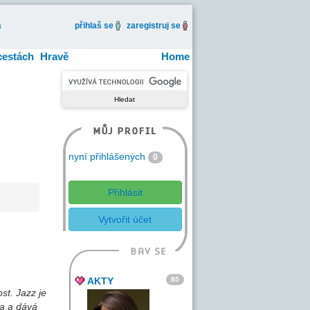
a
přihlaš se
zaregistruj se
cestách
Hravě
Home
nyní přihlášených
0
Přihlásit
Vytvořit účet
85
AKTY
st. Jazz je
ta a dává