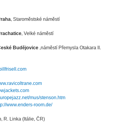
raha
, Staroměstské náměstí
rachatice
, Velké náměstí
eské Budějovice
,náměstí Přemysla Otakara II.
illfrisell.com
www.ravicoltrane.com
lowjackets.com
/europejazz.net/mus/stenson.htm
tp://www.enders-room.de/
p, R. Linka (Itálie, ČR)