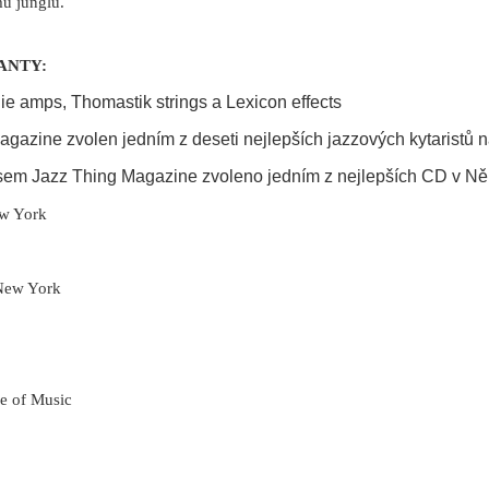
mu junglu.
RANTY:
ie amps, Thomastik strings a Lexicon
effects
azine zvolen jedním z deseti nejlepších jazzových kytaristů n
isem Jazz Thing Magazine zvoleno jedním
z nejlepších CD v N
ew York
 New York
ge of Music