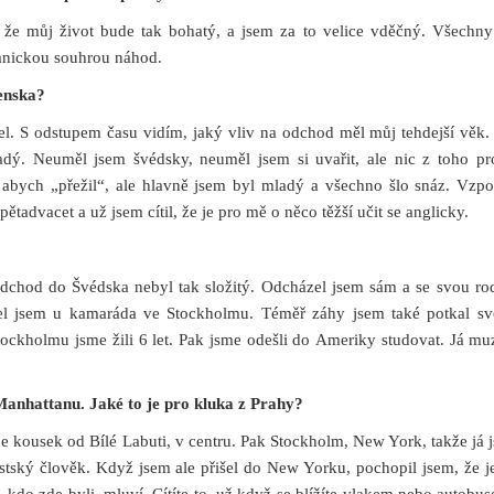
že můj život bude tak bohatý, a jsem za to velice vděčný.
Všechny 
ganickou souhrou náhod.
venska?
el. S odstupem času vidím, jaký vliv na
odchod měl můj tehdejší věk.
adý. Neuměl jsem švédsky, neuměl jsem si uvařit, ale nic z toho p
abych „přežil“, ale hlavně jsem byl mladý a všechno šlo snáz. Vzp
ětadvacet a už jsem cítil, že je pro mě o něco těžší učit se anglicky.
dchod do Švédska nebyl tak složitý. Odcházel jsem sám a se svou rod
dlel jsem u kamaráda ve Stockholmu. Téměř záhy jsem také potkal s
tockholmu jsme žili 6 let. Pak jsme odešli do Ameriky studovat. Já mu
Manhattanu. Jaké to je pro kluka z Prahy?
 je kousek od Bílé Labuti, v centru. Pak Stockholm, New York, takže já 
stský člověk. Když jsem ale přišel do New Yorku, pochopil jsem, že
j
 kdo zde byli, mluví. Cítíte to, už když se blížíte vlakem nebo autobu