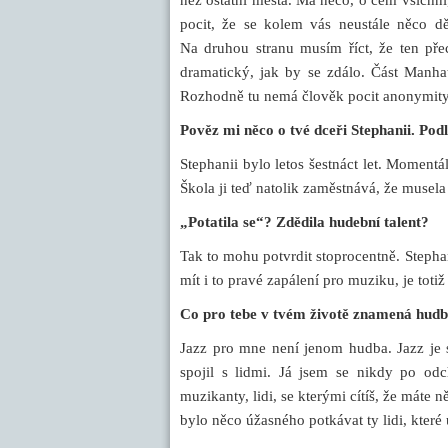
pocit, že se kolem vás neustále něco dě
Na druhou stranu musím říct, že ten pře
dramatický, jak by se zdálo. Část Manhat
Rozhodně tu nemá člověk pocit anonymity, j
Pověz mi něco o tvé dceři Stephanii. Podl
Stephanii bylo letos šestnáct let. Moment
Škola ji teď natolik zaměstnává, že musela 
„Potatila se“? Zdědila hudební talent?
Tak to mohu potvrdit stoprocentně. Stepha
mít i to pravé zapálení pro muziku, je toti
Co pro tebe v tvém životě znamená hud
Jazz pro mne není jenom hudba. Jazz je s
spojil s lidmi. Já jsem se nikdy po o
muzikanty, lidi, se kterými cítíš, že máte
bylo něco úžasného potkávat ty lidi, které