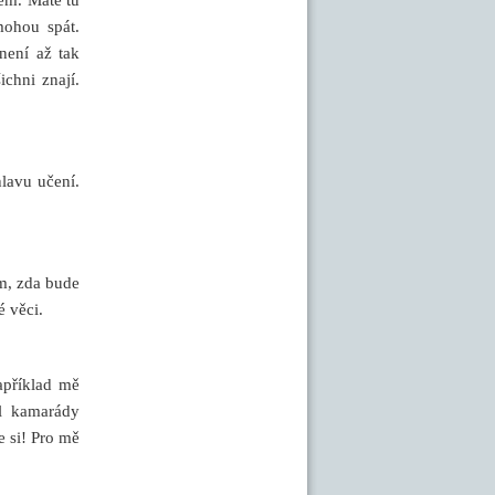
mohou spát.
není až tak
chni znají.
hlavu učení.
ím, zda bude
é věci.
apříklad mě
ěl kamarády
e si! Pro mě