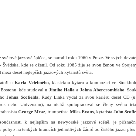
e světové jazzové špičce, se narodil roku 1960 v Praze. Ve svých devate
 Švédska, kde se oženil. Od roku 1985 žije se svou ženou ve Spojený
 mezi deset nejlepších jazzových kytaristů světa.
atoři u
Karla Velebného
,
klasickou kytaru a kompozici ve Stockhol
v Bostonu, kde studoval u
Jimiho Halla
a
Johna Abercrombieho
. Sou
ního
Johna Scofielda
. Rudy Linka vydal za svou kariéru deset CD (u 
rds nebo Universum), na nichž spolupracoval se členy svého tri
rabasista
George Mraz
, trumpetista
Miles Evans,
kytarista
John Scofie
současnosti k nejlepším na newyorské jazzové scéně, je příznačn
o pohyb na tenkých hranicích jednotlivých žánrů od čistého jazzu přes 