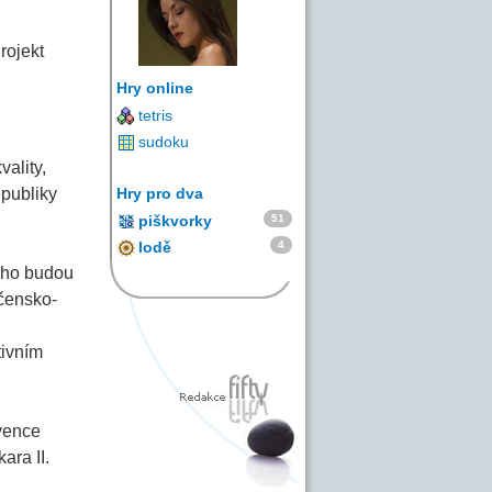
rojekt
Hry online
tetris
sudoku
vality,
epubliky
Hry pro dva
51
piškvorky
4
lodě
 ho budou
ečensko-
tivním
rvence
ara II.