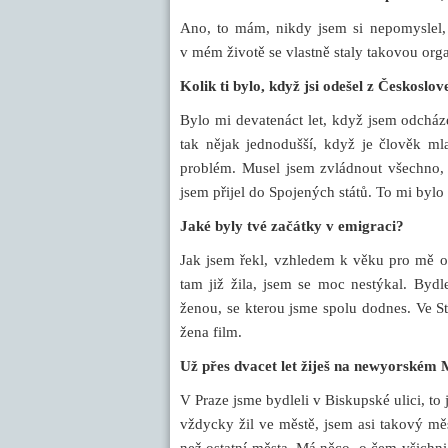
Ano, to mám, nikdy jsem si nepomyslel, 
v mém životě se vlastně staly takovou or
Kolik ti bylo, když jsi odešel z Českoslo
Bylo mi devatenáct let, když jsem odcház
tak nějak jednodušší, když je člověk ml
problém. Musel jsem zvládnout všechno, 
jsem přijel do Spojených států. To mi bylo p
Jaké byly tvé začátky v emigraci?
Jak jsem řekl, vzhledem k věku pro mě o
tam již žila, jsem se moc nestýkal. By
ženou, se kterou jsme spolu dodnes. Ve S
žena film.
Už přes dvacet let žiješ na newyorském 
V Praze jsme bydleli v Biskupské ulici, to
vždycky žil ve městě, jsem asi takový mě
než ostatní města. Má něco, o čem všichni,