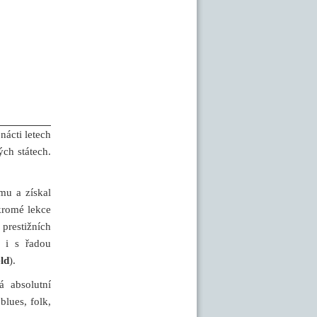
nácti letech
ch státech.
mu a získal
kromé lekce
prestižních
a i s řadou
ld
).
á absolutní
blues, folk,