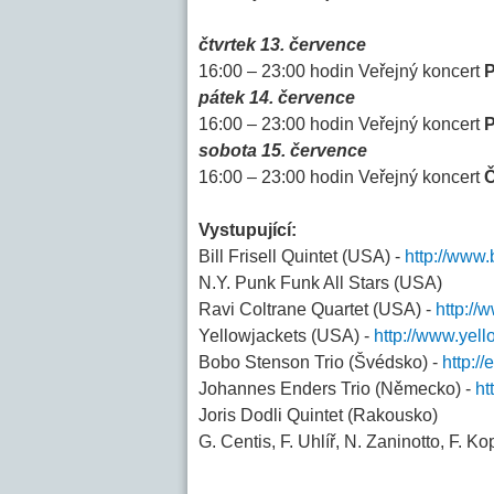
čtvrtek 13. července
16:00 – 23:00 hodin Veřejný koncert
P
pátek 14. července
16:00 – 23:00 hodin Veřejný koncert
P
sobota 15. července
16:00 – 23:00 hodin Veřejný koncert
Č
Vystupující:
Bill Frisell Quintet (USA) -
http://www.b
N.Y. Punk Funk All Stars (USA)
Ravi Coltrane Quartet (USA) -
http://
Yellowjackets (USA) -
http://www.yel
Bobo Stenson Trio (Švédsko) -
http:/
Johannes Enders Trio (Německo) -
ht
Joris Dodli Quintet (Rakousko)
G. Centis, F. Uhlíř, N. Zaninotto, F. Ko