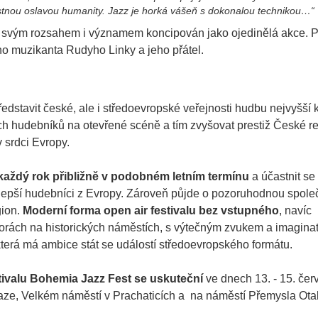
adostnou oslavou humanity. Jazz je horká vášeň s dokonalou technikou…“
 svým rozsahem i významem koncipován jako ojedinělá akce. P
ého muzikanta Rudyho Linky a jeho přátel.
ředstavit české, ale i středoevropské veřejnosti hudbu nejvyšší k
ch hudebníků na otevřené scéně a tím zvyšovat prestiž České r
 srdci Evropy.
každý rok přibližně v podobném letním termínu
a účastnit se
jlepší hudebníci z Evropy. Zároveň půjde o pozoruhodnou spol
gion.
Moderní forma open air festivalu bez vstupného
, navíc
torách na historických náměstích, s výtečným zvukem a imagina
 která má ambice stát se událostí středoevropského formátu.
tivalu Bohemia Jazz Fest se uskuteční
ve dnech 13. - 15. če
ze, Velkém náměstí v Prachaticích a na náměstí Přemysla Otak