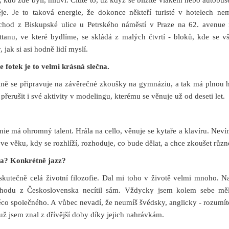
je. Je to taková energie, že dokonce někteří turisté v hotelech ne
chod z Biskupské ulice u Petrského náměstí v Praze na 62. avenue 
tanu, ve které bydlíme, se skládá z malých čtvrtí - bloků, kde se vši
ak si asi hodně lidí myslí.
e fotek je to velmi krásná slečna.
álně se připravuje na závěrečné zkoušky na gymnáziu, a tak má plnou 
přerušit i své aktivity v modelingu, kterému se věnuje už od deseti let.
nie má ohromný talent. Hrála na cello, věnuje se kytaře a klavíru. Nev
ž ve věku, kdy se rozhlíží, rozhoduje, co bude dělat, a chce zkoušet různ
ba? Konkrétně jazz?
kutečně celá životní filozofie. Dal mi toho v životě velmi mnoho. N
dchodu z Československa necítil sám. Vždycky jsem kolem sebe m
 něco společného. A vůbec nevadí, že neumíš švédsky, anglicky - rozumít
 už jsem znal z dřívější doby díky jejich nahrávkám.