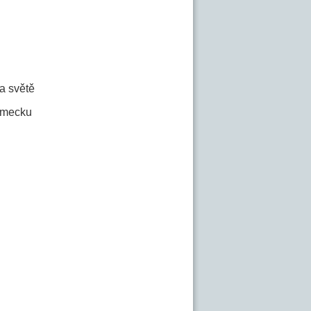
a světě
ěmecku