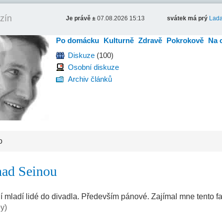
zín
Je právě ±
07.08.2026 15:13
svátek má prý
Lad
Po domácku
Kulturně
Zdravě
Pokrokově
Na 
Diskuze
(100)
Osobní diskuze
Archiv článků
o
nad Seinou
í mladí lidé do divadla. Především pánové. Zajímal mne tento fa
ey)