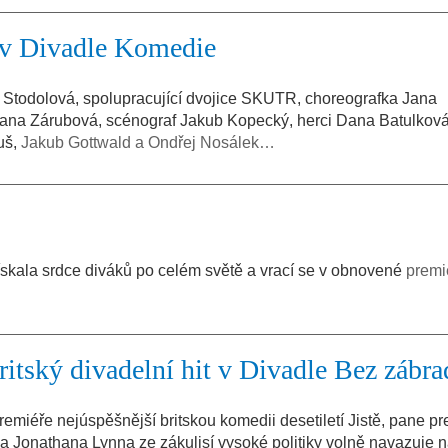
 v Divadle Komedie
 Stodolová, spolupracující dvojice SKUTR, choreografka Jana
Hana Zárubová, scénograf Jakub Kopecký, herci Dana Batulkov
uš,
Jakub Gottwald a Ondřej Nosálek…
ískala srdce diváků po celém světě a vrací se v obnovené
premi
britský divadelní hit v Divadle Bez zábra
emiéře nejúspěšnější britskou komedii desetiletí Jistě, pane pr
a Jonathana Lynna ze zákulisí vysoké politiky volně navazuje n