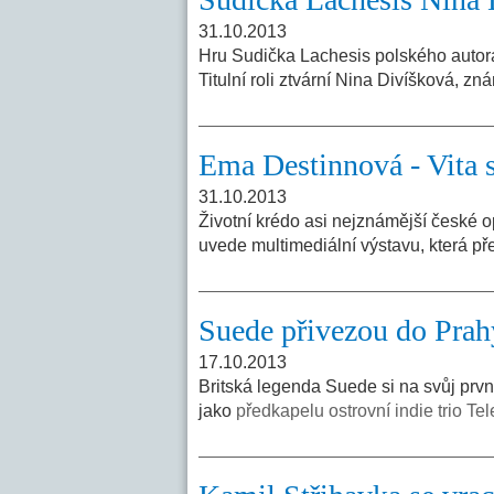
31.10.2013
Hru Sudička Lachesis polského autor
Titulní roli ztvární Nina Divíšková, z
Ema Destinnová - Vita
31.10.2013
Životní krédo asi nejznámější české 
uvede multimediální výstavu, která p
Suede přivezou do Prahy
17.10.2013
Britská legenda Suede si na svůj prvn
jako
předkapelu ostrovní indie trio Te