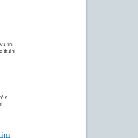
vu hru
 titulní
é si
ní
ním