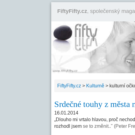
FiftyFifty.cz
, společenský maga
FiftyFifty.cz
>
Kulturně
>
kulturní očk
Srdečné touhy z města 
16.01.2014
„Dlouho mi vrtalo hlavou, proč nechod
rozhodl jsem
se to změnit.." (Peter Fr