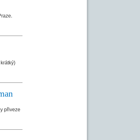
Praze.
krátký)
eman
y přiveze