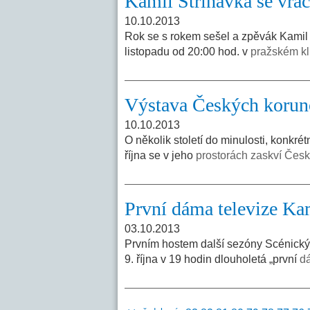
Kamil Střihavka se vrac
10.10.2013
Rok se s rokem sešel a zpěvák Kamil 
listopadu od 20:00 hod. v
pražském kl
Výstava Českých koruno
10.10.2013
O několik století do minulosti, konkr
října se v jeho
prostorách zaskví Česk
První dáma televize Ka
03.10.2013
Prvním hostem další sezóny Scénickýc
9. října v 19 hodin dlouholetá „první
dá