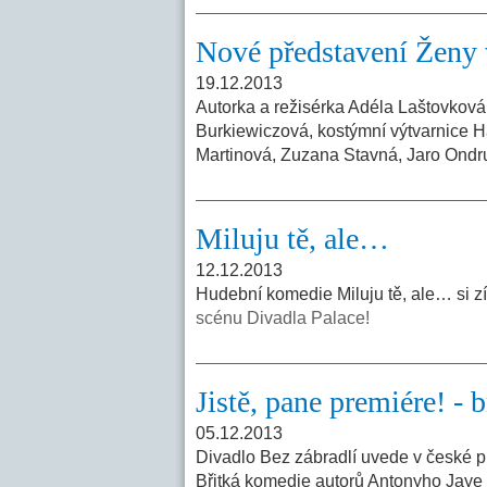
Nové představení Ženy
19.12.2013
Autorka a režisérka Adéla Laštovková
Burkiewiczová, kostýmní výtvarnice 
Martinová, Zuzana Stavná, Jaro Ondr
Miluju tě, ale…
12.12.2013
Hudební komedie Miluju tě, ale… si z
scénu Divadla Palace!
Jistě, pane premiére! - 
05.12.2013
Divadlo Bez zábradlí uvede v české pr
Břitká komedie autorů Antonyho Jaye 