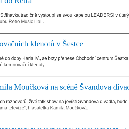
í do Retra
Střihavka tradičně vystoupí se svou kapelou LEADERS! v úterý
ubu Retro Music Hall.
vačních klenotů v Šestce
étně do doby Karla IV., se brzy přenese Obchodní centrum Šestka
é korunovační klenoty.
mila Moučková na scéně Švandova diva
h rozhovorů, živé talk show na jevišti Švandova divadla, bude 
ma televize“, hlasatelka Kamila Moučková.