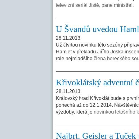
televizní seriál Jistě, pane ministře!.
U Švandů uvedou Hamlet
28.11.2013
Už čtvrtou novinku této sezóny přip
Hamlet v překladu Jiřího Joska inscenu
role nejmladšího
člena hereckého sou
Křivoklátský adventní 
28.11.2013
Královský hrad Křivoklát bude s prvn
ponechá až do 12.1.2014. Návštěvníci
výzdoby, která je
novinkou letošního 
Najbrt, Geisler a Tuček