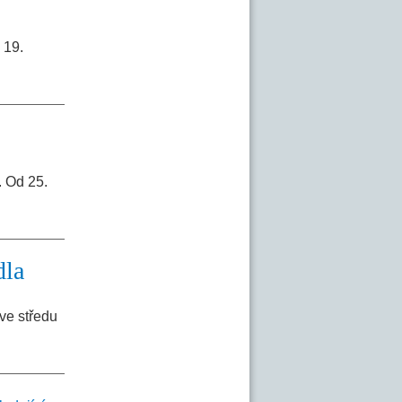
 19.
. Od 25.
dla
ve středu