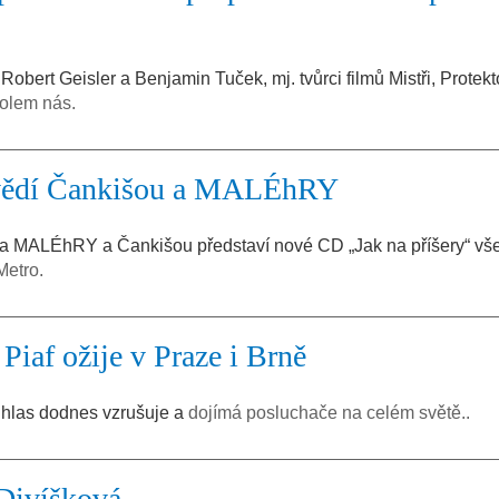
 Robert Geisler a Benjamin Tuček, mj. tvůrci filmů Mistři, Protek
kolem nás.
i vědí Čankišou a MALÉhRY
la MALÉhRY a Čankišou představí nové CD „Jak na příšery“ v
Metro.
Piaf ožije v Praze i Brně
ž hlas dodnes vzrušuje a
dojímá posluchače na celém světě..
Divíšková