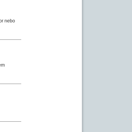
tor nebo
šem