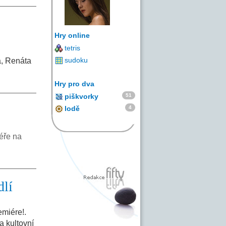
Hry online
tetris
sudoku
á, Renáta
Hry pro dva
51
piškvorky
4
lodě
éře na
dlí
emiére!.
a kultovní