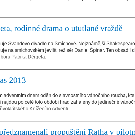
a, rodinné drama o ututlané vraždě
ravuje Švandovo divadlo na Smíchově. Nejznámější Shakespearo
je na smíchovském jevišti režisér Daniel Špinar. Ten obsadil do
boru Patrika Děrgela.
čas 2013
ím adventním dnem oděn do slavnostního vánočního roucha, kter
 najdou po celé toto období hrad zahalený do jedinečné vánoč
křivoklátského Knížecího Adventu.
 předznamenali propuštění Ratha v pilot