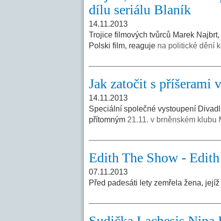
dílu seriálu Blaník
14.11.2013
Trojice filmových tvůrců Marek Najbrt,
Polski film, reaguje
na politické dění 
Jak zatočit s příšeram
14.11.2013
Speciální společné vystoupení Divad
přítomným
21.11. v brněnském klubu 
Edith The Show - Edith 
07.11.2013
Před padesáti lety zemřela žena, její
Sudička Lachesis Nina 