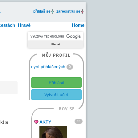
a
přihlaš se
zaregistruj se
cestách
Hravě
Home
nyní přihlášených
0
Přihlásit
Vytvořit účet
85
kt a
AKTY