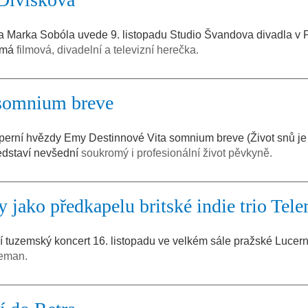
a Marka Sobóla uvede 9. listopadu Studio Švandova divadla v 
námá
filmová, divadelní a televizní herečka.
 somnium breve
operní hvězdy Emy Destinnové Vita somnium breve (Život snů je 
ředstaví nevšední
soukromý i profesionální život pěvkyně.
 jako předkapelu britské indie trio Tel
í tuzemský koncert 16. listopadu ve velkém sále pražské Lucern
leman.