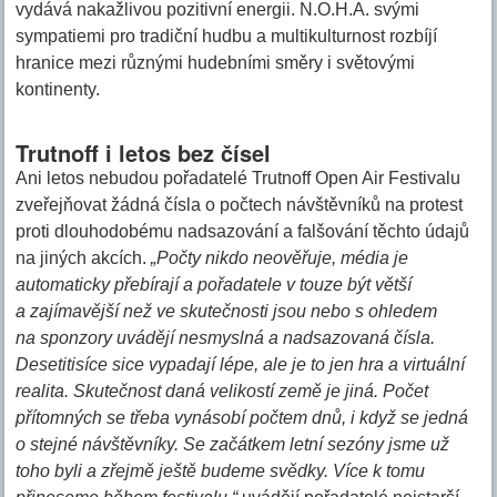
vydává nakažlivou pozitivní energii. N.O.H.A. svými
sympatiemi pro tradiční hudbu a multikulturnost rozbíjí
hranice mezi různými hudebními směry i světovými
kontinenty.
Trutnoff i letos bez čísel
Ani letos nebudou pořadatelé Trutnoff Open Air Festivalu
zveřejňovat žádná čísla o počtech návštěvníků na protest
proti dlouhodobému nadsazování a falšování těchto údajů
na jiných akcích.
„Počty nikdo neověřuje, média je
automaticky přebírají a pořadatele v touze být větší
a zajímavější než ve skutečnosti jsou nebo s ohledem
na sponzory uvádějí nesmyslná a nadsazovaná čísla.
Desetitisíce sice vypadají lépe, ale je to jen hra a virtuální
realita. Skutečnost daná velikostí země je jiná. Počet
přítomných se třeba vynásobí počtem dnů, i když se jedná
o stejné návštěvníky. Se začátkem letní sezóny jsme už
toho byli a zřejmě ještě budeme svědky. Více k tomu