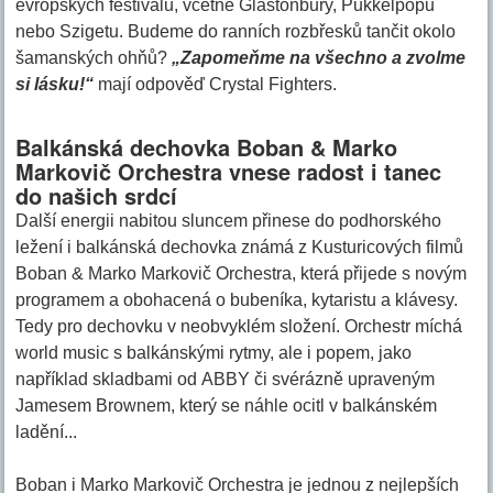
evropských festivalů, včetně Glastonbury, Pukkelpopu
nebo Szigetu. Budeme do ranních rozbřesků tančit okolo
šamanských ohňů?
„Zapomeňme na všechno a zvolme
si lásku!“
mají odpověď Crystal Fighters.
Balkánská dechovka Boban & Marko
Markovič Orchestra vnese radost i tanec
do našich srdcí
Další energii nabitou sluncem přinese do podhorského
ležení i balkánská dechovka známá z Kusturicových filmů
Boban & Marko Markovič Orchestra, která přijede s novým
programem a obohacená o bubeníka, kytaristu a klávesy.
Tedy pro dechovku v neobvyklém složení. Orchestr míchá
world music s balkánskými rytmy, ale i popem, jako
například skladbami od ABBY či svérázně upraveným
Jamesem Brownem, který se náhle ocitl v balkánském
ladění...
Boban i Marko Markovič Orchestra je jednou z nejlepších