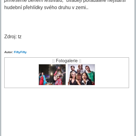
přineseme během festivalu,“
uvádějí pořadatelé nejstarší
hudební přehlídky svého druhu v zemi..
Zdroj: tz
Autor:
FiftyFifty
:: Fotogalerie ::