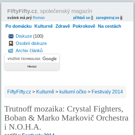
FiftyFifty.cz
, společenský magazín
svátek má prý
Roman
přihlaš se
zaregistruj se
Po domácku
Kulturně
Zdravě
Pokrokově
Na cestách
Hravě
Diskuze
(100)
Osobní diskuze
Archiv článků
FiftyFifty.cz
>
Kulturně
>
kulturní očko
>
Festivaly 2014
Trutnoff mozaika: Crystal Fighters,
Boban & Marko Markovič Orchestra
i N.O.H.A.