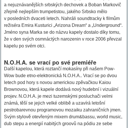
a nejuznávanějších srbských dechovek a Boban Markovič
zřejmě nejlepším trumpetistou, jakého Srbsko mělo
v posledních dvaceti letech. Nahráli soundtracky k filmům
režiséra Emira Kusturici „Arizona Dream“ a „Underground“.
Jméno syna Marka se do názvu kapely dostalo díky tomu,
že v den svých osmnáctých narozenin v roce 2006 převzal
kapelu po svém otci.
N.O.H.A. se vrací po své premiéře
Další kapelou, která roztančí mokasíny při našem Pow-
Wow bude etno-elektronická N.O.H.A.. Vrací se po dvou
letech pod hory s novou americkou zpěvačkou Kaiou
Brownovou, která kapele dodává nový hudební i vizuální
projev. N.O.H.A. je mezi tuzemskými posluchači velmi
známá, těší se jejich velké oblibě a uzavírá letošní
pestrobarevnou programovou mozaiku zahraničních jmen.
Svým stylově otevřeným mixem drum&bassu, world music,
dub stepu a energií nabitých groovů na pódiu ze sebe