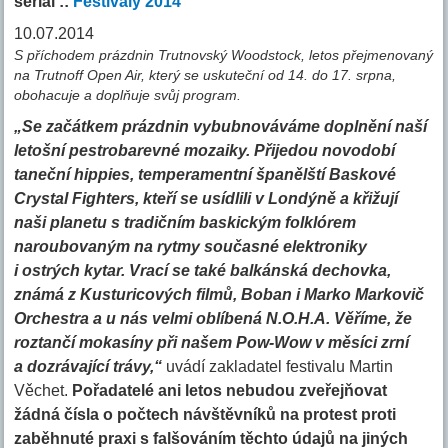
seriál ::
Festivaly 2014
10.07.2014
S příchodem prázdnin Trutnovský Woodstock, letos přejmenovaný
na Trutnoff Open Air, který se uskuteční od 14. do 17. srpna,
obohacuje a doplňuje svůj program.
„Se začátkem prázdnin vybubnováváme doplnění naší
letošní pestrobarevné mozaiky. Přijedou novodobí
taneční hippies, temperamentní španělští Baskové
Crystal Fighters, kteří se usídlili v Londýně a křižují
naši planetu s tradičním baskickým folklórem
naroubovaným na rytmy současné elektroniky
i ostrých kytar. Vrací se také balkánská dechovka,
známá z Kusturicových filmů, Boban i Marko Markovič
Orchestra a u nás velmi oblíbená N.O.H.A. Věříme, že
roztančí mokasíny při našem Pow-Wow v měsíci zrní
a dozrávající trávy,“
uvádí zakladatel festivalu Martin
Věchet.
Pořadatelé ani letos nebudou zveřejňovat
žádná čísla o počtech návštěvníků na protest proti
zaběhnuté praxi s falšováním těchto údajů na jiných