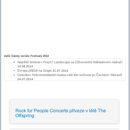
další články seriálu
Festivaly 2014
Největší festival v Praze? Landscape na žižkovském Nákladovém nádraží
14.08.2014
Evropa přijíždí na Sziget
31.07.2014
Geisslers Hofcomoedianten budou celé léto kočovat po Čechách i Moravě
24.07.2014
Lucie završí turné na Rock for People
03.07.2014
Filmová scéna Colours of Ostrava: Pulp Fiction, 2001: Vesmírná odysea i
Ostře sledované vlaky
26.06.2014
Na Vizovickém Trnkobraní zahraje letos i kapela Kryštof
12.06.2014
MilkParade - pochutnejte si na specialitách
11.06.2014
Festival Hrady CZ nabídne větší areály i nové interprety
15.05.2014
Rock for People Concerts přiveze v létě The
Offspring