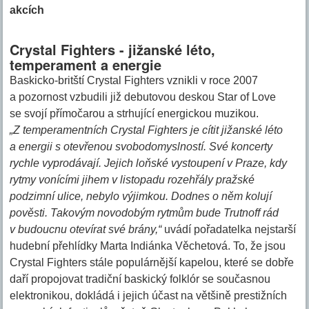
akcích
Crystal Fighters - jižanské léto,
temperament a energie
Baskicko-britští Crystal Fighters vznikli v roce 2007
a pozornost vzbudili již debutovou deskou Star of Love
se svojí přímočarou a strhující energickou muzikou.
„Z temperamentních Crystal Fighters je cítit jižanské léto
a energii s otevřenou svobodomyslností. Své koncerty
rychle vyprodávají. Jejich loňské vystoupení v Praze, kdy
rytmy vonícími jihem v listopadu rozehřály pražské
podzimní ulice, nebylo výjimkou. Dodnes o něm kolují
pověsti. Takovým novodobým rytmům bude Trutnoff rád
v budoucnu otevírat své brány,“
uvádí pořadatelka nejstarší
hudební přehlídky Marta Indiánka Věchetová. To, že jsou
Crystal Fighters stále populárnější kapelou, které se dobře
daří propojovat tradiční baskický folklór se současnou
elektronikou, dokládá i jejich účast na většině prestižních