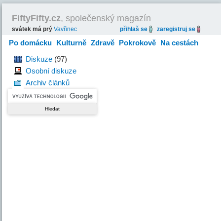
FiftyFifty.cz
, společenský magazín
svátek má prý
Vavřinec
přihlaš se
zaregistruj se
Po domácku
Kulturně
Zdravě
Pokrokově
Na cestách
Hravě
Diskuze
(97)
Osobní diskuze
Archiv článků