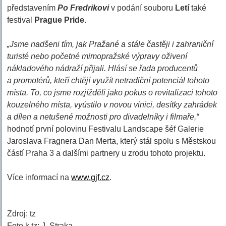
představením
Po Fredrikovi
v podání souboru
Letí
také
festival
Prague Pride
.
„Jsme nadšeni tím, jak Pražané a stále častěji i zahraniční
turisté nebo početné mimopražské výpravy oživení
nákladového nádraží přijali. Hlásí se řada producentů
a promotérů, kteří chtějí využít netradiční potenciál tohoto
místa. To, co jsme rozjížděli jako pokus o revitalizaci tohoto
kouzelného místa, vyústilo v novou vinici, desítky zahrádek
a dílen a netušené možnosti pro divadelníky i filmaře,“
hodnotí první polovinu Festivalu Landscape šéf Galerie
Jaroslava Fragnera Dan Merta, který stál spolu s Městskou
částí Praha 3 a dalšími partnery u zrodu tohoto projektu.
Více informací na
www.gjf.cz
.
Zdroj: tz
Foto k tz: J. Straka