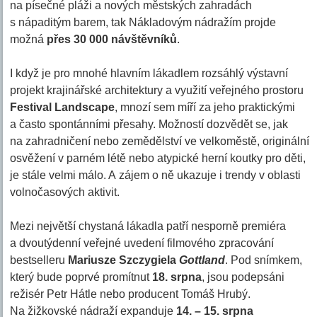
na písečné pláži a nových městských zahradách
s nápaditým barem, tak Nákladovým nádražím projde
možná
přes 30 000 návštěvníků
.
I když je pro mnohé hlavním lákadlem rozsáhlý výstavní
projekt krajinářské architektury a využití veřejného prostoru
Festival Landscape
, mnozí sem míří za jeho praktickými
a často spontánními přesahy. Možností dozvědět se, jak
na zahradničení nebo zemědělství ve velkoměstě, originální
osvěžení v parném létě nebo atypické herní koutky pro děti,
je stále velmi málo. A zájem o ně ukazuje i trendy v oblasti
volnočasových aktivit.
Mezi největší chystaná lákadla patří nesporně premiéra
a dvoutýdenní veřejné uvedení filmového zpracování
bestselleru
Mariusze Szczygiela
Gottland
. Pod snímkem,
který bude poprvé promítnut
18. srpna
, jsou podepsáni
režisér Petr Hátle nebo producent Tomáš Hrubý.
Na žižkovské nádraží expanduje
14. – 15. srpna