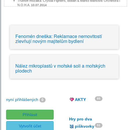
Trutnoff mozaika: Crystal Fighters, Boban & Marko Markovič Orchestra i
N.O.H.A.
10.07.2014
Lucie završí turné na Rock for People
03.07.2014
Filmová scéna Colours of Ostrava: Pulp Fiction, 2001: Vesmírná odysea i
Ostře sledované vlaky
26.06.2014
Na Vizovickém Trnkobraní zahraje letos i kapela Kryštof
12.06.2014
MilkParade - pochutnejte si na specialitách
11.06.2014
Festival Hrady CZ nabídne větší areály i nové interprety
15.05.2014
Fenomén dneška: Reklamace nemovitostí
zlevňují novým majitelům bydlení
Nález mikroplastů v mořské soli a mořských
plodech
85
nyní přihlášených
AKTY
0
Přihlásit
Hry pro dva
Vytvořit účet
51
piškvorky