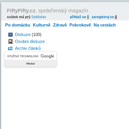
FiftyFifty.cz
, společenský magazín
svátek má prý
Soběslav
přihlaš se
zaregistruj se
Po domácku
Kulturně
Zdravě
Pokrokově
Na cestách
Hravě
Diskuze
(100)
Osobní diskuze
Archiv článků