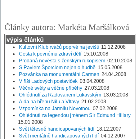
Články autora: Markéta Maršálková
výpis článků
Kultovní Klub rváčů poprvé na jevišti
11.12.2008
Cesta k pevnému zdraví dětí
15.10.2008
Prodaná nevěsta s ženským rukopisem
02.10.2008
S Pavlem Šporclem nejen o hudbě
15.05.2008
Pozvánka na monumentální Carmen
24.04.2008
V říši Ladových postaviček
03.04.2008
Věčné světy a věčné příběhy
27.03.2008
Ohlédnutí za Radovanem Lukavským
13.03.2008
Aida na břehu Nilu a Vltavy
21.02.2008
Vzpomínka na Jarmilu Novotnou
07.02.2008
Ohlédnutí za legendou jménem Sir Edmund Hillary
15.01.2008
Svět tělesně handicapovaných lidí
18.12.2007
Svět mentálně handicapovaných lidí
04.12.2007