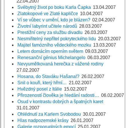
22.04.2007
Svébytný život po boku Karla Čapka
13.04.2007
Zlatokopové ve Zlaté kapličce
10.04.2007
Ví se vůbec v umění, kdo je blázen?
02.04.2007
Životní labyrint učitele národů
28.03.2007
Prestižní ceny za službu divadlu
26.03.2007
Nesmiřitelný nepřítel pokryteckého lidu
20.03.2007
Majitel famózního vědeckého mozku
13.03.2007
Letem domácím operním světem
09.03.2007
Renesanční génius Michelangelo
06.03.2007
Nevyumělkovaná herečka z vážené rodiny
27.02.2007
Hosana, do Staváku Hašana!?
26.02.2007
Snil o kouři, který hřmí…
21.02.2007
Hvězdný posel z Itálie
15.02.2007
Přirozeností člověka je hledání radosti…
06.02.2007
Osud v kontrastu dobrých a špatných karet
31.01.2007
Ohlédnutí za Karlem Svobodou
30.01.2007
Hlas nadpozemské krásy
26.01.2007
Galerie rozporuplných emocí
25.01.2007