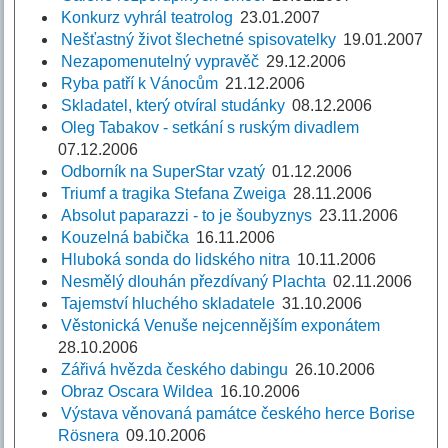
Konkurz vyhrál teatrolog
23.01.2007
Nešťastný život šlechetné spisovatelky
19.01.2007
Nezapomenutelný vypravěč
29.12.2006
Ryba patří k Vánocům
21.12.2006
Skladatel, který otvíral studánky
08.12.2006
Oleg Tabakov - setkání s ruským divadlem
07.12.2006
Odborník na SuperStar vzatý
01.12.2006
Triumf a tragika Stefana Zweiga
28.11.2006
Absolut paparazzi - to je šoubyznys
23.11.2006
Kouzelná babička
16.11.2006
Hluboká sonda do lidského nitra
10.11.2006
Nesmělý dlouhán přezdívaný Plachta
02.11.2006
Tajemství hluchého skladatele
31.10.2006
Věstonická Venuše nejcennějším exponátem
28.10.2006
Zářivá hvězda českého dabingu
26.10.2006
Obraz Oscara Wildea
16.10.2006
Výstava věnovaná památce českého herce Borise
Rösnera
09.10.2006