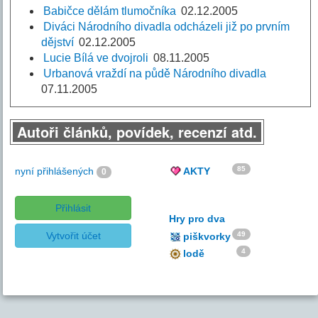
Babičce dělám tlumočníka
02.12.2005
Diváci Národního divadla odcházeli již po prvním
dějství
02.12.2005
Lucie Bílá ve dvojroli
08.11.2005
Urbanová vraždí na půdě Národního divadla
07.11.2005
Autoři článků, povídek, recenzí atd.
85
nyní přihlášených
AKTY
0
Přihlásit
Hry pro dva
Vytvořit účet
49
piškvorky
4
lodě