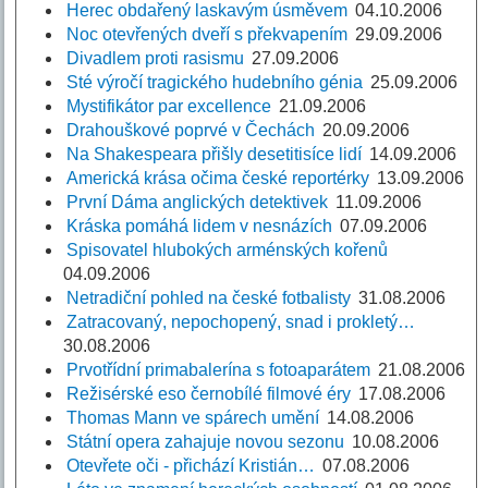
Herec obdařený laskavým úsměvem
04.10.2006
Noc otevřených dveří s překvapením
29.09.2006
Divadlem proti rasismu
27.09.2006
Sté výročí tragického hudebního génia
25.09.2006
Mystifikátor par excellence
21.09.2006
Drahouškové poprvé v Čechách
20.09.2006
Na Shakespeara přišly desetitisíce lidí
14.09.2006
Americká krása očima české reportérky
13.09.2006
První Dáma anglických detektivek
11.09.2006
Kráska pomáhá lidem v nesnázích
07.09.2006
Spisovatel hlubokých arménských kořenů
04.09.2006
Netradiční pohled na české fotbalisty
31.08.2006
Zatracovaný, nepochopený, snad i prokletý…
30.08.2006
Prvotřídní primabalerína s fotoaparátem
21.08.2006
Režisérské eso černobílé filmové éry
17.08.2006
Thomas Mann ve spárech umění
14.08.2006
Státní opera zahajuje novou sezonu
10.08.2006
Otevřete oči - přichází Kristián…
07.08.2006