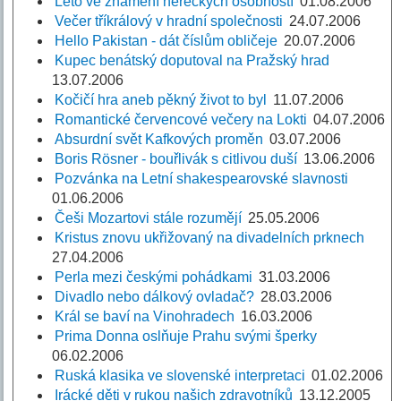
Léto ve znamení hereckých osobností
01.08.2006
Večer tříkrálový v hradní společnosti
24.07.2006
Hello Pakistan - dát číslům obličeje
20.07.2006
Kupec benátský doputoval na Pražský hrad
13.07.2006
Kočičí hra aneb pěkný život to byl
11.07.2006
Romantické červencové večery na Lokti
04.07.2006
Absurdní svět Kafkových proměn
03.07.2006
Boris Rösner - bouřlivák s citlivou duší
13.06.2006
Pozvánka na Letní shakespearovské slavnosti
01.06.2006
Češi Mozartovi stále rozumějí
25.05.2006
Kristus znovu ukřižovaný na divadelních prknech
27.04.2006
Perla mezi českými pohádkami
31.03.2006
Divadlo nebo dálkový ovladač?
28.03.2006
Král se baví na Vinohradech
16.03.2006
Prima Donna oslňuje Prahu svými šperky
06.02.2006
Ruská klasika ve slovenské interpretaci
01.02.2006
Irácké děti v rukou našich zdravotníků
13.12.2005