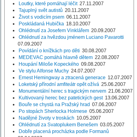
Loutky, které pomáhají léčit
27.11.2007
Tajuplný svět autistů
20.11.2007
Život s vodicím psem
06.11.2007
Poskládaná Hubička
18.10.2007
Ohlédnutí za Josefem Vinklářem
20.09.2007
Ohlédnutí za hvězdou jménem Luciano Pavarotti
07.09.2007
Povídání o knížkách pro děti
30.08.2007
MEDEVAC pomáhá hlavně dětem
22.08.2007
Houpání Miloše Kopeckého
09.08.2007
Ve stylu Alfonse Muchy
24.07.2007
Ernest Hemingway a ztracená generace
12.07.2007
Loketský přírodní amfiteátr opět ožívá
25.06.2007
Monumentální herec s tragickým nervem
21.06.2007
Kultivovaný herec bez patetických gest
13.06.2007
Bouře se chystá na Pražský hrad
07.06.2007
Po stopách Sherlocka Holmese
05.06.2007
Nadějné životy v troskách
10.05.2007
Ohlédnutí za Svatoplukem Benešem
03.05.2007
Dobře placená procházka podle Formanů