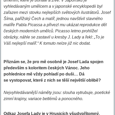
uměním, které je bohaté a živé. V Japonsku je
vyhledávaným umělcem a v japonské encyklopedii byl
zařazen mezi stovku nejlepších světových ilustrátorů. Josef
Šíma, pařížský Čech a malíř, jednou navštívil slavného
malíře Pabla Picassa a přivezl mu ukázat reprodukce děl
českých moderních umělců. Picasso letmo prohlížel
obrázky, náhle se zastavil u kresby J. Lady a řekl: „To je
Váš nejlepší malíř.“ K tomuto nelze již nic dodat.
Přiznám se, že pro mě osobně je Josef Lada spojen
především s koloritem českých Vánoc. Jeho
pohlednice mě vždy pohladí po duši… Dá
se vystopovat, které z nich se těší největší oblibě?
Nejvyhledávanější náměty jsou: slouha vytrubuje, poetické
zimní krajiny, variace betlémů a ponocného.
Odkaz Josefa Lady je v Hrusicích všudypřítomný.