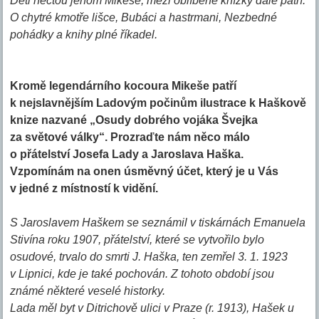
Děti nečtou jenom Mikeše, mezi oblíbené knížky dále patří:
O chytré kmotře lišce, Bubáci a hastrmani, Nezbedné
pohádky a knihy plné říkadel.
Kromě legendárního kocoura Mikeše patří
k nejslavnějším Ladovým počinům ilustrace k Haškově
knize nazvané „Osudy dobrého vojáka Švejka
za světové války“. Prozraďte nám něco málo
o přátelství Josefa Lady a Jaroslava Haška.
Vzpomínám na onen úsměvný účet, který je u Vás
v jedné z místností k vidění.
S Jaroslavem Haškem se seznámil v tiskárnách Emanuela
Stivína roku 1907, přátelství, které se vytvořilo bylo
osudové, trvalo do smrti J. Haška, ten zemřel 3. 1. 1923
v Lipnici, kde je také pochován. Z tohoto období jsou
známé některé veselé historky.
Lada měl byt v Ditrichově ulici v Praze (r. 1913), Hašek u