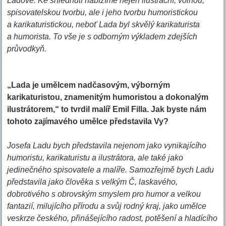
Ladové. Ke shlédnutí nabízíme nejen ilustrační, volnou,
spisovatelskou tvorbu, ale i jeho tvorbu humoristickou
a karikaturistickou, neboť Lada byl skvělý karikaturista
a humorista. To vše je s odborným výkladem zdejších
průvodkyň.
„Lada je umělcem nadčasovým, výborným
karikaturistou, znamenitým humoristou a dokonalým
ilustrátorem,“ to tvrdil malíř Emil Filla. Jak byste nám
tohoto zajímavého umělce představila Vy?
Josefa Ladu bych představila nejenom jako vynikajícího
humoristu, karikaturistu a ilustrátora, ale také jako
jedinečného spisovatele a malíře. Samozřejmě bych Ladu
představila jako člověka s velkým Č, laskavého,
dobrotivého s obrovským smyslem pro humor a velkou
fantazií, milujícího přírodu a svůj rodný kraj, jako umělce
veskrze českého, přinášejícího radost, potěšení a hladícího