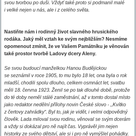
svou tvorbou po duši. Vždyť také proto si podmanil malé
i velké nejen u nás, ale i z celého světa.
Nastiňte nám i rodinný život slavného hrusického
rodáka. Jaký měl vztah ke svým nejbližším? Nesmíme
opomenout zmínit, že ve Vašem Památníku je věnován
také prostor tvorbě Ladovy dcery Aleny.
Se svou budoucí manželkou Hanou Budějickou
se seznámil v roce 1905, to mu bylo 18 let, ona byla o rok
mladší, chodili spolu dlouho, celkem osmnáct let, svatbu
měli 18. června 1923. Ženil se po tak dlouhé době, protože
do té doby neměl stálé zaměstnání, až v tomto dostal místo
jako redaktor nedělní přílohy novin České slovo - ,,Kvítko
z čertovy zahrádky“. Byl to, jak je vidět, i velmi odpovědný
člověk. Lada miloval svou rodinu, věnoval se svým dcerám
a vždy si dokázal pro ně najít čas. Vyprávěl jim nejen
historky ze svého dětství, ale si i pro ně vymýšlel pohádky.