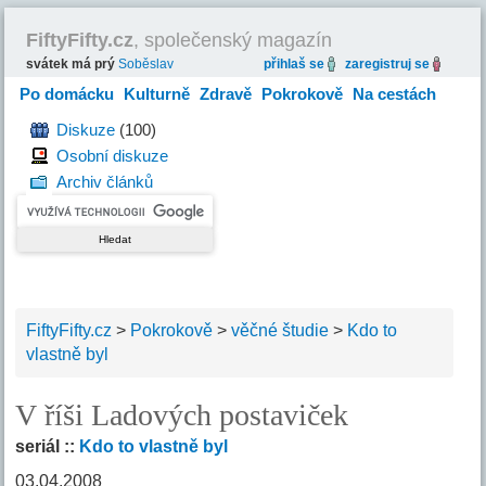
FiftyFifty.cz
, společenský magazín
svátek má prý
Soběslav
přihlaš se
zaregistruj se
Po domácku
Kulturně
Zdravě
Pokrokově
Na cestách
Hravě
Diskuze
(100)
Osobní diskuze
Archiv článků
FiftyFifty.cz
>
Pokrokově
>
věčné študie
>
Kdo to
vlastně byl
V říši Ladových postaviček
seriál ::
Kdo to vlastně byl
03.04.2008