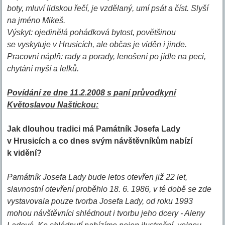
boty, mluví lidskou řečí, je vzdělaný, umí psát a číst. Slyší
na jméno Mikeš.
Výskyt: ojedinělá pohádková bytost, povětšinou
se vyskytuje v Hrusicích, ale občas je viděn i jinde.
Pracovní náplň: rady a porady, lenošení po jídle na peci,
chytání myší a lelků.
Povídání ze dne 11.2.2008 s paní průvodkyní
Květoslavou Naštickou:
Jak dlouhou tradici má Památník Josefa Lady
v Hrusicích a co dnes svým návštěvníkům nabízí
k vidění?
Památník Josefa Lady bude letos otevřen již 22 let,
slavnostní otevření proběhlo 18. 6. 1986, v té době se zde
vystavovala pouze tvorba Josefa Lady, od roku 1993
mohou návštěvníci shlédnout i tvorbu jeho dcery - Aleny