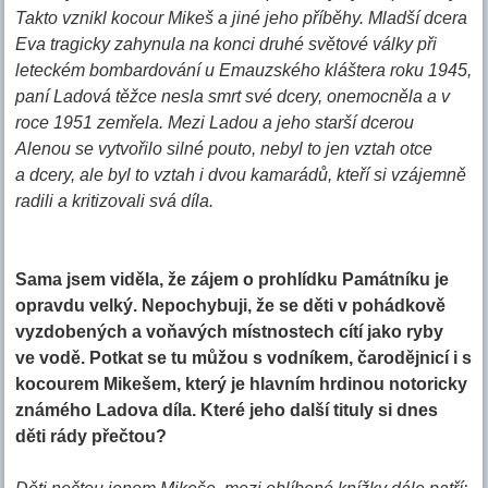
Takto vznikl kocour Mikeš a jiné jeho příběhy. Mladší dcera
Eva tragicky zahynula na konci druhé světové války při
leteckém bombardování u Emauzského kláštera roku 1945,
paní Ladová těžce nesla smrt své dcery, onemocněla a v
roce 1951 zemřela. Mezi Ladou a jeho starší dcerou
Alenou se vytvořilo silné pouto, nebyl to jen vztah otce
a dcery, ale byl to vztah i dvou kamarádů, kteří si vzájemně
radili a kritizovali svá díla.
Sama jsem viděla, že zájem o prohlídku Památníku je
opravdu velký. Nepochybuji, že se děti v pohádkově
vyzdobených a voňavých místnostech cítí jako ryby
ve vodě. Potkat se tu můžou s vodníkem, čarodějnicí i s
kocourem Mikešem, který je hlavním hrdinou notoricky
známého Ladova díla. Které jeho další tituly si dnes
děti rády přečtou?