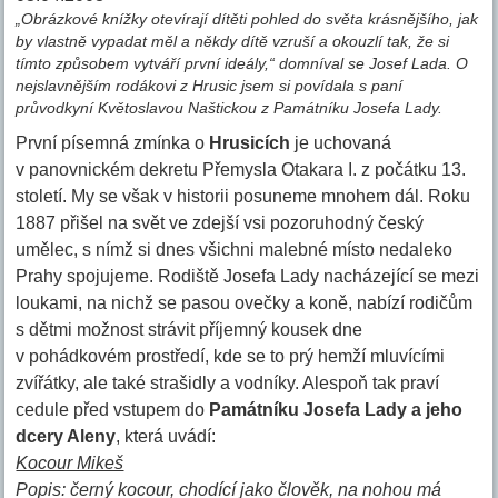
„Obrázkové knížky otevírají dítěti pohled do světa krásnějšího, jak
by vlastně vypadat měl a někdy dítě vzruší a okouzlí tak, že si
tímto způsobem vytváří první ideály,“ domníval se Josef Lada. O
nejslavnějším rodákovi z Hrusic jsem si povídala s paní
průvodkyní Květoslavou Naštickou z Památníku Josefa Lady.
První písemná zmínka o
Hrusicích
je uchovaná
v panovnickém dekretu Přemysla Otakara I. z počátku 13.
století. My se však v historii posuneme mnohem dál. Roku
1887 přišel na svět ve zdejší vsi pozoruhodný český
umělec, s nímž si dnes všichni malebné místo nedaleko
Prahy spojujeme. Rodiště Josefa Lady nacházející se mezi
loukami, na nichž se pasou ovečky a koně, nabízí rodičům
s dětmi možnost strávit příjemný kousek dne
v pohádkovém prostředí, kde se to prý hemží mluvícími
zvířátky, ale také strašidly a vodníky. Alespoň tak praví
cedule před vstupem do
Památníku Josefa Lady a jeho
dcery Aleny
, která uvádí:
Kocour Mikeš
Popis: černý kocour, chodící jako člověk, na nohou má