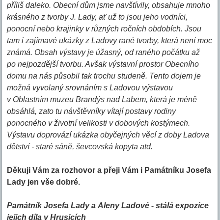
příliš daleko. Obecní dům jsme navštívily, obsahuje mnoho
krásného z tvorby J. Lady, ať už to jsou jeho vodníci,
ponocní nebo krajinky v různých ročních obdobích. Jsou
tam i zajímavé ukázky z Ladovy rané tvorby, která není moc
známá. Obsah výstavy je úžasný, od raného počátku až
po nejpozdější tvorbu. Avšak výstavní prostor Obecního
domu na nás působil tak trochu studeně. Tento dojem je
možná vyvolaný srovnáním s Ladovou výstavou
v Oblastním muzeu Brandýs nad Labem, která je méně
obsáhlá, zato tu návštěvníky vítají postavy rodiny
ponocného v životní velikosti v dobových kostýmech.
Výstavu doprovází ukázka obyčejných věcí z doby Ladova
dětství - staré sáně, ševcovská kopyta atd.
Děkuji Vám za rozhovor a přeji Vám i Památníku Josefa
Lady jen vše dobré.
Památník Josefa Lady a Aleny Ladové - stálá expozice
jejich díla v Hrusicích