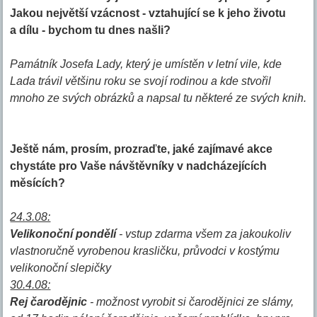
Jakou největší vzácnost - vztahující se k jeho životu
a dílu - bychom tu dnes našli?
Památník Josefa Lady, který je umístěn v letní vile, kde
Lada trávil většinu roku se svojí rodinou a kde stvořil
mnoho ze svých obrázků a napsal tu některé ze svých knih.
Ještě nám, prosím, prozraďte, jaké zajímavé akce
chystáte pro Vaše návštěvníky v nadcházejících
měsících?
24.3.08:
Velikonoční pondělí
- vstup zdarma všem za jakoukoliv
vlastnoručně vyrobenou krasličku, průvodci v kostýmu
velikonoční slepičky
30.4.08:
Rej čarodějnic
- možnost vyrobit si čarodějnici ze slámy,