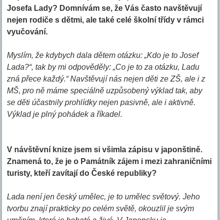
Josefa Lady? Domnívám se, že Vás často navštěvují
nejen rodiče s dětmi, ale také celé školní třídy v rámci
vyučování.
Myslím, že kdybych dala dětem otázku: „Kdo je to Josef
Lada?“, tak by mi odpověděly: „Co je to za otázku, Ladu
zná přece každý.“ Navštěvují nás nejen děti ze ZŠ, ale i z
MŠ, pro ně máme speciálně uzpůsobený výklad tak, aby
se děti účastnily prohlídky nejen pasivně, ale i aktivně.
Výklad je plný pohádek a říkadel.
V návštěvní knize jsem si všimla zápisu v japonštině.
Znamená to, že je o Památník zájem i mezi zahraničními
turisty, kteří zavítají do České republiky?
Lada není jen český umělec, je to umělec světový. Jeho
tvorbu znají prakticky po celém světě, okouzlil je svým