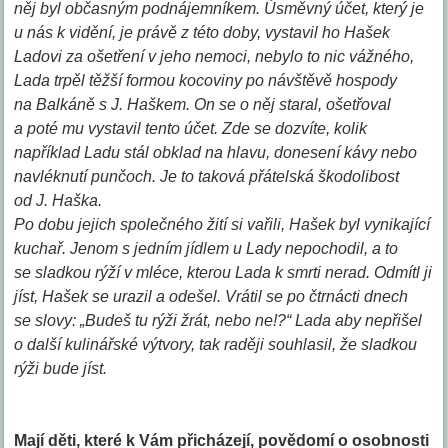
něj byl občasným podnájemníkem. Úsměvný účet, který je
u nás k vidění, je právě z této doby, vystavil ho Hašek
Ladovi za ošetření v jeho nemoci, nebylo to nic vážného,
Lada trpěl těžší formou kocoviny po návštěvě hospody
na Balkáně s J. Haškem. On se o něj staral, ošetřoval
a poté mu vystavil tento účet. Zde se dozvíte, kolik
například Ladu stál obklad na hlavu, donesení kávy nebo
navléknutí punčoch. Je to taková přátelská škodolibost
od J. Haška.
Po dobu jejich společného žití si vařili, Hašek byl vynikající
kuchař. Jenom s jedním jídlem u Lady nepochodil, a to
se sladkou rýží v mléce, kterou Lada k smrti nerad. Odmítl ji
jíst, Hašek se urazil a odešel. Vrátil se po čtrnácti dnech
se slovy: „Budeš tu rýži žrát, nebo ne!?“ Lada aby nepřišel
o další kulinářské výtvory, tak raději souhlasil, že sladkou
rýži bude jíst.
Mají děti, které k Vám přicházejí, povědomí o osobnosti