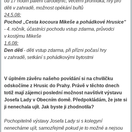
od 17 hodin pálení čarodějnic, večerní prohlídka, hry pro
děti v zahradě, možnost opékání buřtů
24.5.08:
Pochod ,,Cesta kocoura Mikeše a pohádkové Hrusice“
- 4. ročník, účastníci pochodu vstup zdarma, průvodci
v kostýmu Mikeše
1.6.08:
Den dětí
- děti vstup zdarma, při přízni počasí hry
v zahradě, setkání s pohádkovými bytostmi
V úplném závěru našeho povídání si na chviličku
odskočíme z Hrusic do Prahy. Právě v těchto dnech
totiž mají zájemci poslední možnost navštívit výstavu
Josefa Lady v Obecním domě. Předpokládám, že jste si
ji nenechala ujít. Jak byste ji zhodnotila?
Pochopitelně výstavy Josefa Lady si s kolegyní
nenecháme ujít, samozřejmě pokud je to možné a nejsou