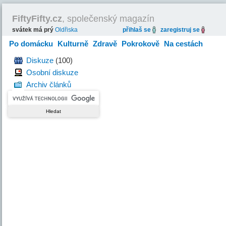
FiftyFifty.cz
, společenský magazín
svátek má prý
Oldřiska
přihlaš se
zaregistruj se
Po domácku
Kulturně
Zdravě
Pokrokově
Na cestách
Hravě
Diskuze
(100)
Osobní diskuze
Archiv článků