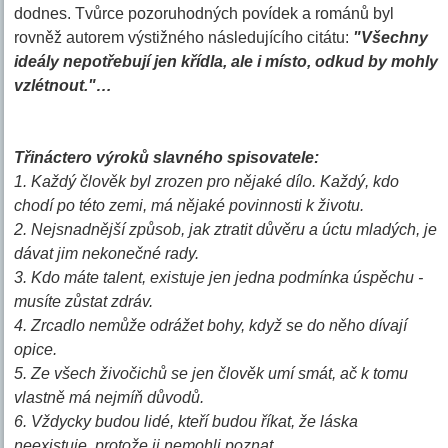
dodnes. Tvůrce pozoruhodných povídek a románů byl
rovněž autorem výstižného následujícího citátu:
"Všechny
ideály nepotřebují jen křídla, ale i místo, odkud by mohly
vzlétnout."…
Třináctero výroků slavného spisovatele:
1. Každý člověk byl zrozen pro nějaké dílo. Každý, kdo
chodí po této zemi, má nějaké povinnosti k životu.
2. Nejsnadnější způsob, jak ztratit důvěru a úctu mladých, je
dávat jim nekonečné rady.
3. Kdo máte talent, existuje jen jedna podmínka úspěchu -
musíte zůstat zdráv.
4. Zrcadlo nemůže odrážet bohy, když se do něho dívají
opice.
5. Ze všech živočichů se jen člověk umí smát, ač k tomu
vlastně má nejmíň důvodů.
6. Vždycky budou lidé, kteří budou říkat, že láska
neexistuje, protože ji nemohli poznat.