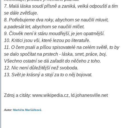
7. Malá láska soudí přísně a zaniká, velká odpouští a tím
se dále zvětšuje.
8. Potřebujeme dva roky, abychom se naučili mluvit,
a padesát let, abychom se naučili mlčet.
9. Člověk není k stáru moudřejší, je jen opatrnější.
10. Kritici jsou vši, které lezou po literatuře.
11. O čem psali a píšou spisovatelé na celém světě, to by
se dalo spočítat na prstech - láska, smrt, práce, boj.
Všechno ostatní se dá zařadit do něčeho z toho.
12. Nic není důležitější než svoboda.
13. Svět je krásný a stojí za to o něj bojovat.
Zdroj a citáty: www.wikipedia.cz, ld.johanesville.net
Autor:
Markéta Maršálková