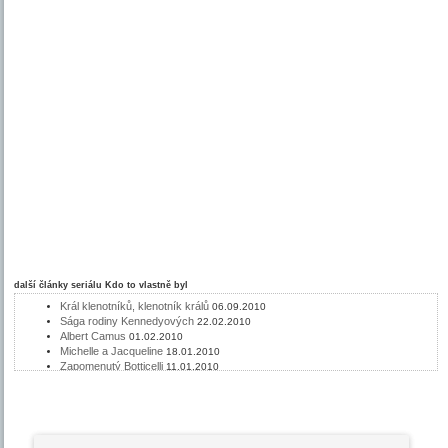
další články seriálu
Kdo to vlastně byl
Král klenotníků, klenotník králů
06.09.2010
Sága rodiny Kennedyových
22.02.2010
Albert Camus
01.02.2010
Michelle a Jacqueline
18.01.2010
Zapomenutý Botticelli
11.01.2010
Gérard Philipe
28.12.2009
Duchovní otec komisaře Maigreta
19.10.2009
Módní dům Chanel
31.08.2009
Malíř ulic, lodí a přístavů
17.08.2009
Malý velký muž: Henri de Toulouse-Lautrec
23.06.2009