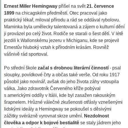
Ernest Miller Hemingway
přišel na svět
21. července
1899
na chicagském předměstí. Otec pracoval jako
praktický lékař, miloval přírodu a rád se oddával rybolovu.
Maminka byla umělecky talentovaná a zájem o kulturní dění
ji provázel po celý život. Rodiče se starali o šest dětí. V létě
jezdili k Wallonskému jezeru v Michiganu, kde se projevil
Ernestův hluboký vztah k přírodním krásám. Rovněž
vášnivě rád sportoval.
Po střední škole
začal s drobnou literární činností
- psal
sloupky, povídkové črty a občas také verše. Od roku 1917
působil jako novinář, avšak do jeho života záhy vstoupila
válka. Jako zdravotník Červeného kříže pobýval
s americkými oddíly v Itálii, kde byl zasažen rakouským
šrapnelem. Hrůzné válečné zkušenosti otřásly vznešenými
lidskými ideály a Hemingway se pokoušel s děsivými
zážitky svérázně vyrovnat skrze umění.
Nezdolnost
člověka a odpor k bojové bestialitě
se staly jádrem jeho