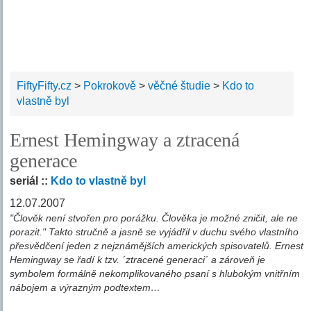
FiftyFifty.cz
>
Pokrokově
>
věčné študie
>
Kdo to
vlastně byl
Ernest Hemingway a ztracená
generace
seriál ::
Kdo to vlastně byl
12.07.2007
"Člověk není stvořen pro porážku. Člověka je možné zničit, ale ne
porazit." Takto stručně a jasně se vyjádřil v duchu svého vlastního
přesvědčení jeden z nejznámějších amerických spisovatelů. Ernest
Hemingway se řadí k tzv. ´ztracené generaci´ a zároveň je
symbolem formálně nekomplikovaného psaní s hlubokým vnitřním
nábojem a výrazným podtextem…