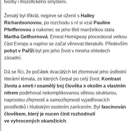
tvorby i filozofického smýšlení.
Ženatý byl třikrát, nejprve se oženil s
Halley
Richardsonovou
, po rozchodu s ní si vzal
Pauline
Pfeifferovou
a nakonec se jeho třetí manželkou stala
Martha Gellhornová
. Ernest Hemigway procestoval velkou
část Evropy a naplno se začal věnovat literatuře. Především
pobyt v Paříži
byl pro jeho život v mnoha ohledech
zásadní.
Dá se říci, že počátek dvacátých let zformoval jeho ústřední
literární témata, ze kterých čerpal po celý život.
Kontrast
života a smrti i osamělý boj člověka s okolím a vlastním
nitrem
podtrhoval nekomplikovanou větnou strukturou,
naprostou zřejmostí a samozřejmostí vyjadřovacích
prostředků i hlubokým osobním zanícením. Byl
fascinován
člověkem, který je nucen činit rozhodnutí
ve vyhrocených okamžicích
.