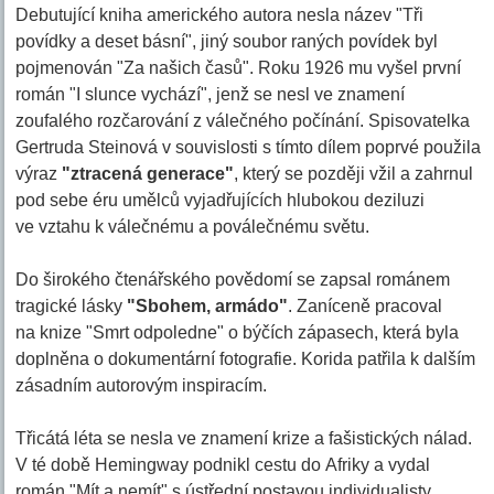
Debutující kniha amerického autora nesla název "Tři
povídky a deset básní", jiný soubor raných povídek byl
pojmenován "Za našich časů". Roku 1926 mu vyšel první
román "I slunce vychází", jenž se nesl ve znamení
zoufalého rozčarování z válečného počínání. Spisovatelka
Gertruda Steinová v souvislosti s tímto dílem poprvé použila
výraz
"ztracená generace"
, který se později vžil a zahrnul
pod sebe éru umělců vyjadřujících hlubokou deziluzi
ve vztahu k válečnému a poválečnému světu.
Do širokého čtenářského povědomí se zapsal románem
tragické lásky
"Sbohem, armádo"
. Zaníceně pracoval
na knize "Smrt odpoledne" o býčích zápasech, která byla
doplněna o dokumentární fotografie. Korida patřila k dalším
zásadním autorovým inspiracím.
Třicátá léta se nesla ve znamení krize a fašistických nálad.
V té době Hemingway podnikl cestu do Afriky a vydal
román "Mít a nemít" s ústřední postavou individualisty