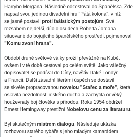
Harryho Morgana. Následně odcestoval do Španělska. Zde
napsal svou jedinou divadelní hru "Pátá kolona", v níž
se jasně postavil
proti fašistickým postojům
. Své,
rozsahem nejdelší, dílo o osudech Roberta Jordana
situované do bojujícího španělského prostředí, pojmenoval
"Komu zvoní hrana"
.
Období druhé světové války prožil převážně na Kubě,
ovšem i v té době cestoval po celém světě. Jako válečný
dopisovatel se podíval do Číny, navštívil také Londýn
a Francii. Další zásadní literární úspěch se dostavil
se skvěle propracovanou
novelou "Stařec a moře"
, která
oslavila nezdolnost lidského ducha a zachytila odvěký
houževnatý boj člověka s přírodou. Roku 1954 obdržel
Ernest Hemingway prestižní
Nobelovu cenu za literaturu
.
Byl skutečným
mistrem dialogu
. Následuje ukázka
rozhovoru starého rybáře s jeho mladým kamarádem