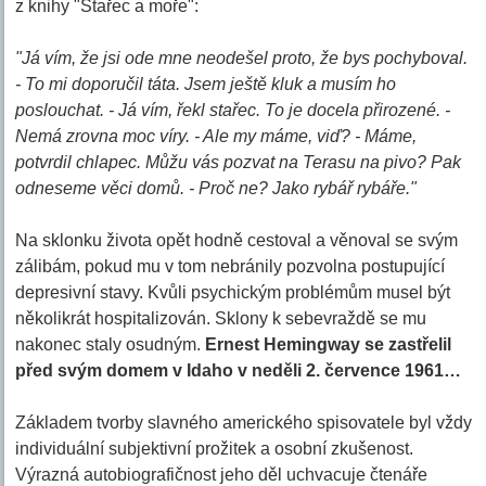
z knihy "Stařec a moře":
"Já vím, že jsi ode mne neodešel proto, že bys pochyboval.
- To mi doporučil táta. Jsem ještě kluk a musím ho
poslouchat. - Já vím, řekl stařec. To je docela přirozené. -
Nemá zrovna moc víry. - Ale my máme, viď? - Máme,
potvrdil chlapec. Můžu vás pozvat na Terasu na pivo? Pak
odneseme věci domů. - Proč ne? Jako rybář rybáře."
Na sklonku života opět hodně cestoval a věnoval se svým
zálibám, pokud mu v tom nebránily pozvolna postupující
depresivní stavy. Kvůli psychickým problémům musel být
několikrát hospitalizován. Sklony k sebevraždě se mu
nakonec staly osudným.
Ernest Hemingway se zastřelil
před svým domem v Idaho v neděli 2. července 1961…
Základem tvorby slavného amerického spisovatele byl vždy
individuální subjektivní prožitek a osobní zkušenost.
Výrazná autobiografičnost jeho děl uchvacuje čtenáře