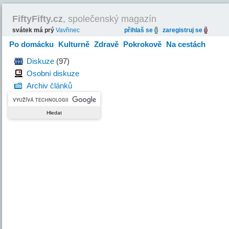
FiftyFifty.cz
, společenský magazín
svátek má prý
Vavřinec
přihlaš se
zaregistruj se
Po domácku
Kulturně
Zdravě
Pokrokově
Na cestách
Hravě
Diskuze
(97)
Osobní diskuze
Archiv článků