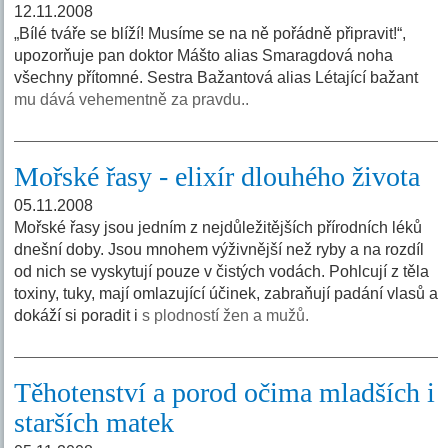
12.11.2008
„Bílé tváře se blíží! Musíme se na ně pořádně připravit!“,
upozorňuje pan doktor Mášto alias Smaragdová noha
všechny přítomné. Sestra Bažantová alias Létající bažant
mu dává vehementně za pravdu..
Mořské řasy - elixír dlouhého života
05.11.2008
Mořské řasy jsou jedním z nejdůležitějších přírodních léků
dnešní doby. Jsou mnohem výživnější než ryby a na rozdíl
od nich se vyskytují pouze v čistých vodách. Pohlcují z těla
toxiny, tuky, mají omlazující účinek, zabraňují padání vlasů a
dokáží si poradit i
s plodností žen a mužů.
Těhotenství a porod očima mladších i
starších matek