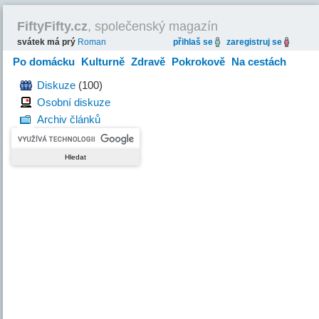
FiftyFifty.cz
, společenský magazín
svátek má prý
Roman
přihlaš se
zaregistruj se
Po domácku
Kulturně
Zdravě
Pokrokově
Na cestách
Hravě
Diskuze
(100)
Osobní diskuze
Archiv článků