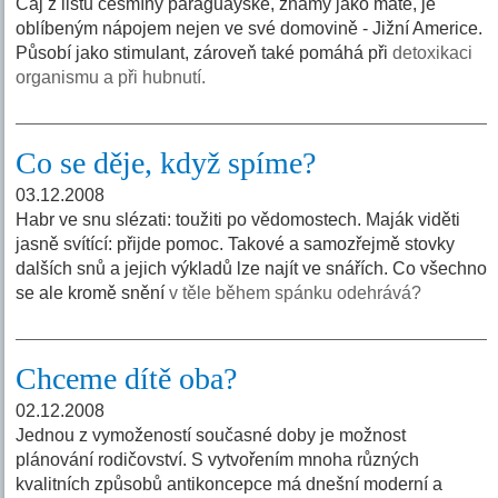
Čaj z listů cesmíny paraguayské, známý jako maté, je
oblíbeným nápojem nejen ve své domovině - Jižní Americe.
Působí jako stimulant, zároveň také pomáhá při
detoxikaci
organismu a při hubnutí.
Co se děje, když spíme?
03.12.2008
Habr ve snu slézati: toužiti po vědomostech. Maják viděti
jasně svítící: přijde pomoc. Takové a samozřejmě stovky
dalších snů a jejich výkladů lze najít ve snářích. Co všechno
se ale kromě snění
v těle během spánku odehrává?
Chceme dítě oba?
02.12.2008
Jednou z vymožeností současné doby je možnost
plánování rodičovství. S vytvořením mnoha různých
kvalitních způsobů antikoncepce má dnešní moderní a