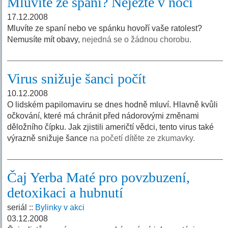
Mluvíte ze spaní? Nejezte v noci
17.12.2008
Mluvíte ze spaní nebo ve spánku hovoří vaše ratolest?
Nemusíte mít obavy,
nejedná se o žádnou chorobu.
Virus snižuje šanci počít
10.12.2008
O lidském papilomaviru se dnes hodně mluví. Hlavně kvůli
očkování, které má chránit před nádorovými změnami
děložního čípku. Jak zjistili američtí vědci, tento virus také
výrazně snižuje šance
na početí dítěte ze zkumavky.
Čaj Yerba Maté pro povzbuzení,
detoxikaci a hubnutí
seriál ::
Bylinky v akci
03.12.2008