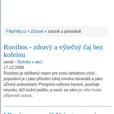
FiftyFifty.cz
>
Zdravě
>
zdravě a pohodlně
Rooibos - zdravý a výtečný čaj bez
kofeinu
seriál ::
Bylinky v akci
17.12.2008
Rooibos je oblíbený nejen pro svou lahodnou chuť..
populární je i jako přírodní zdroj mnoha minerálů a jako
účinný antioxidant. Prospívá našemu trávení, posiluje
imunitu, léčí kožní potíže, a navíc se vám
po něm bude
příjemně usínat..