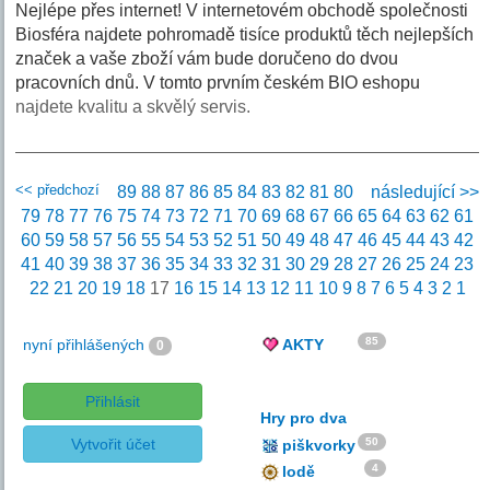
Nejlépe přes internet! V internetovém obchodě společnosti
Biosféra najdete pohromadě tisíce produktů těch nejlepších
značek a vaše zboží vám bude doručeno do dvou
pracovních dnů. V tomto prvním českém BIO eshopu
najdete kvalitu a skvělý servis.
<< předchozí
89
88
87
86
85
84
83
82
81
80
následující >>
79
78
77
76
75
74
73
72
71
70
69
68
67
66
65
64
63
62
61
60
59
58
57
56
55
54
53
52
51
50
49
48
47
46
45
44
43
42
41
40
39
38
37
36
35
34
33
32
31
30
29
28
27
26
25
24
23
22
21
20
19
18
17
16
15
14
13
12
11
10
9
8
7
6
5
4
3
2
1
85
nyní přihlášených
AKTY
0
Přihlásit
Hry pro dva
Vytvořit účet
50
piškvorky
4
lodě