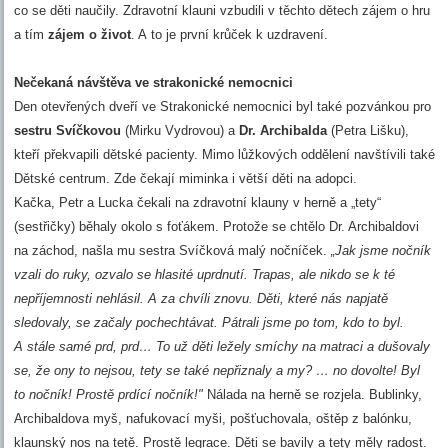
co se děti naučily. Zdravotní klauni vzbudili v těchto dětech zájem o hru
a tím
zájem o život
. A to je první krůček k uzdravení.
Nečekaná návštěva ve strakonické nemocnici
Den otevřených dveří ve Strakonické nemocnici byl také pozvánkou pro
sestru Svíčkovou
(Mirku Vydrovou) a
Dr. Archibalda
(Petra Lišku),
kteří překvapili dětské pacienty. Mimo lůžkových oddělení navštívili také
Dětské centrum. Zde čekají miminka i větší děti na adopci.
Kačka, Petr a Lucka čekali na zdravotní klauny v herně a „tety“
(sestřičky) běhaly okolo s foťákem. Protože se chtělo Dr. Archibaldovi
na záchod, našla mu sestra Svíčková malý nočníček.
„Jak jsme nočník
vzali do ruky, ozvalo se hlasité uprdnutí. Trapas, ale nikdo se k té
nepříjemnosti nehlásil. A za chvíli znovu. Děti, které nás napjatě
sledovaly, se začaly pochechtávat. Pátrali jsme po tom, kdo to byl.
A stále samé prd, prd… To už děti ležely smíchy na matraci a dušovaly
se, že ony to nejsou, tety se také nepřiznaly a my? … no dovolte! Byl
to nočník! Prostě prdící nočník!"
Nálada na herně se rozjela. Bublinky,
Archibaldova myš, nafukovací myši, pošťuchovala, oštěp z balónku,
klaunský nos na tetě. Prostě legrace. Děti se bavily a tety měly radost.