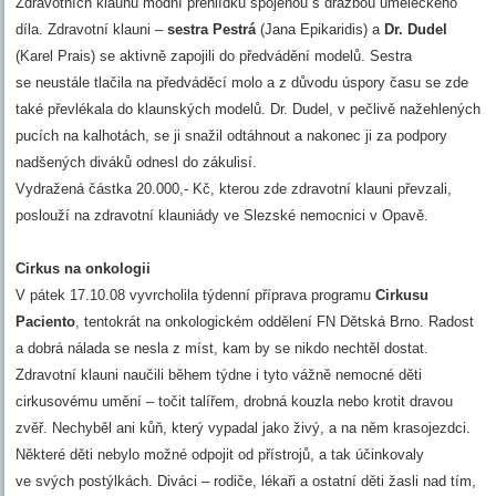
Zdravotních klaunů módní přehlídku spojenou s dražbou uměleckého
díla. Zdravotní klauni –
sestra Pestrá
(Jana Epikaridis) a
Dr. Dudel
(Karel Prais) se aktivně zapojili do předvádění modelů. Sestra
se neustále tlačila na předváděcí molo a z důvodu úspory času se zde
také převlékala do klaunských modelů. Dr. Dudel, v pečlivě nažehlených
pucích na kalhotách, se ji snažil odtáhnout a nakonec ji za podpory
nadšených diváků odnesl do zákulisí.
Vydražená částka 20.000,- Kč, kterou zde zdravotní klauni převzali,
poslouží na zdravotní klauniády ve Slezské nemocnici v Opavě.
Cirkus na onkologii
V pátek 17.10.08 vyvrcholila týdenní příprava programu
Cirkusu
Paciento
, tentokrát na onkologickém oddělení FN Dětská Brno. Radost
a dobrá nálada se nesla z míst, kam by se nikdo nechtěl dostat.
Zdravotní klauni naučili během týdne i tyto vážně nemocné děti
cirkusovému umění – točit talířem, drobná kouzla nebo krotit dravou
zvěř. Nechyběl ani kůň, který vypadal jako živý, a na něm krasojezdci.
Některé děti nebylo možné odpojit od přístrojů, a tak účinkovaly
ve svých postýlkách. Diváci – rodiče, lékaři a ostatní děti žasli nad tím,