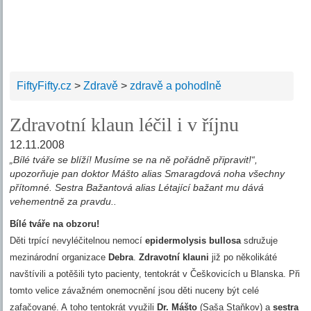
FiftyFifty.cz
>
Zdravě
>
zdravě a pohodlně
Zdravotní klaun léčil i v říjnu
12.11.2008
„Bílé tváře se blíží! Musíme se na ně pořádně připravit!“,
upozorňuje pan doktor Mášto alias Smaragdová noha všechny
přítomné. Sestra Bažantová alias Létající bažant mu dává
vehementně za pravdu..
Bílé tváře na obzoru!
Děti trpící nevyléčitelnou nemocí
epidermolysis bullosa
sdružuje
mezinárodní organizace
Debra
.
Zdravotní klauni
již po několikáté
navštívili a potěšili tyto pacienty, tentokrát v Češkovicích u Blanska. Při
tomto velice závažném onemocnění jsou děti nuceny být celé
zafačované. A toho tentokrát využili
Dr. Mášto
(Saša Staňkov) a
sestra