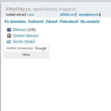
FiftyFifty.cz
, společenský magazín
svátek má prý
Lada
přihlaš se
zaregistruj se
Po domácku
Kulturně
Zdravě
Pokrokově
Na cestách
Hravě
Diskuze
(100)
Osobní diskuze
Archiv článků