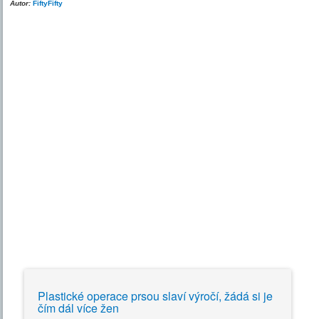
Autor:
FiftyFifty
Plastické operace prsou slaví výročí, žádá si je
čím dál více žen