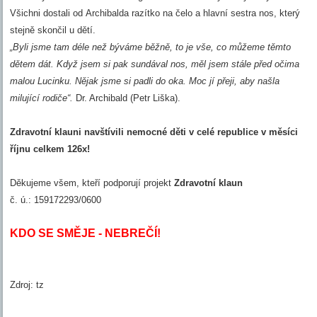
Všichni dostali od Archibalda razítko na čelo a hlavní sestra nos, který
stejně skončil u dětí.
„Byli jsme tam déle než býváme běžně, to je vše, co můžeme těmto
dětem dát. Když jsem si pak sundával nos, měl jsem stále před očima
malou Lucinku. Nějak jsme si padli do oka. Moc jí přeji, aby našla
milující rodiče“.
Dr. Archibald (Petr Liška).
Zdravotní klauni navštívili nemocné děti v celé republice v měsíci
říjnu celkem 126x!
Děkujeme všem, kteří podporují projekt
Zdravotní klaun
č. ú.: 159172293/0600
KDO SE SMĚJE - NEBREČÍ!
Zdroj: tz