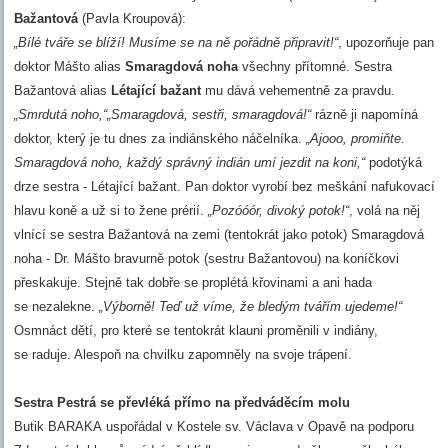
Bažantová
(Pavla Kroupová):
„Bílé tváře se blíží! Musíme se na ně pořádně připravit!“
, upozorňuje pan
doktor Mášto alias
Smaragdová noha
všechny přítomné. Sestra
Bažantová alias
Létající bažant
mu dává vehementně za pravdu.
„Smrdutá noho,“„Smaragdová, sestři, smaragdová!“
rázně ji napomíná
doktor, který je tu dnes za indiánského náčelníka.
„Ajooo, promiňte.
Smaragdová noho, každý správný indián umí jezdit na koni,“
podotýká
drze sestra - Létající bažant. Pan doktor vyrobí bez meškání nafukovací
hlavu koně a už si to žene prérií.
„Pozóóór, divoký potok!“
, volá na něj
vlnící se sestra Bažantová na zemi (tentokrát jako potok) Smaragdová
noha - Dr. Mášto bravurně potok (sestru Bažantovou) na koníčkovi
přeskakuje. Stejně tak dobře se proplétá křovinami a ani hada
se nezalekne.
„Výborně! Teď už víme, že bledým tvářím ujedeme!“
Osmnáct dětí, pro které se tentokrát klauni proměnili v indiány,
se raduje. Alespoň na chvilku zapomněly na svoje trápení.
Sestra Pestrá se převléká přímo na předváděcím molu
Butik BARAKA uspořádal v Kostele sv. Václava v Opavě na podporu