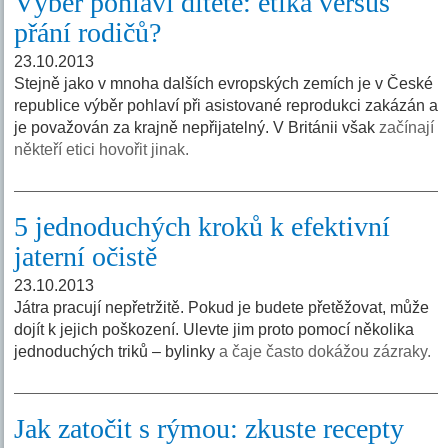
Výběr pohlaví dítěte: etika versus
přání rodičů?
23.10.2013
Stejně jako v mnoha dalších evropských zemích je v České
republice výběr pohlaví při asistované reprodukci zakázán a
je považován za krajně nepřijatelný. V Británii však
začínají
někteří etici hovořit jinak.
5 jednoduchých kroků k efektivní
jaterní očistě
23.10.2013
Játra pracují nepřetržitě. Pokud je budete přetěžovat, může
dojít k jejich poškození. Ulevte jim proto pomocí několika
jednoduchých triků – bylinky
a čaje často dokážou zázraky.
Jak zatočit s rýmou: zkuste recepty