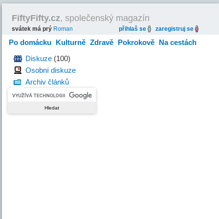
FiftyFifty.cz
, společenský magazín
svátek má prý
Roman
přihlaš se
zaregistruj se
Po domácku
Kulturně
Zdravě
Pokrokově
Na cestách
Hravě
Diskuze
(100)
Osobní diskuze
Archiv článků