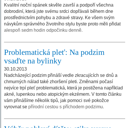
Kvalitní noční spánek skvěle završí a podpoří všechna
dobrodiní, která jste svému srdci dopřávali během dne
prostřednictvím pohybu a zdravé stravy. Ke všem svým
návykům správného životního stylu byste proto měli přidat
alespoň sedm hodin odpočinku denně.
Problematická pleť: Na podzim
vsaďte na bylinky
30.10.2013
Nadcházející podzim přináší vedle zkracujících se dnů a
chmurných nálad také zhoršení pleti. Změnami počasí
nejvíce trpí pleť problematická, která je postižena například
akné, lupenkou nebo atopickým ekzémem. V tomto článku
vám přinášíme několik tipů, jak pomoci své pokožce
vyrovnat se
přírodní cestou s příchodem podzimu.