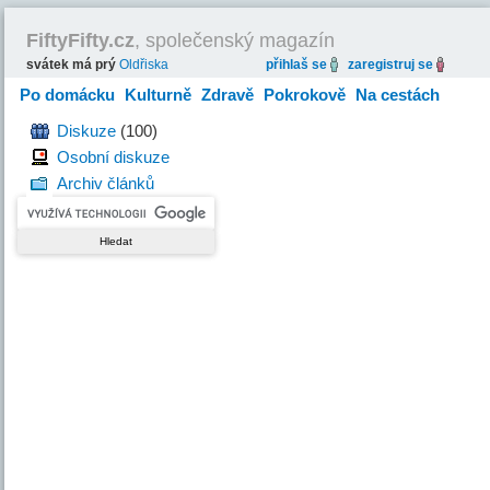
FiftyFifty.cz
, společenský magazín
svátek má prý
Oldřiska
přihlaš se
zaregistruj se
Po domácku
Kulturně
Zdravě
Pokrokově
Na cestách
Hravě
Diskuze
(100)
Osobní diskuze
Archiv článků