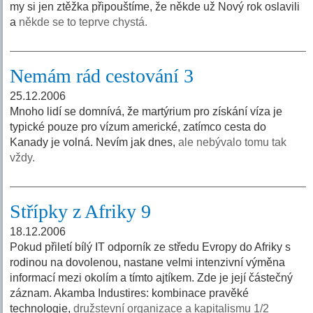
my si jen ztěžka připouštíme, že někde už Nový rok oslavili
a
někde se to teprve chystá.
Nemám rád cestování 3
25.12.2006
Mnoho lidí se domnívá, že martýrium pro získání víza je
typické pouze pro vízum americké, zatímco cesta do
Kanady je volná. Nevím jak dnes,
ale nebývalo tomu tak
vždy.
Střípky z Afriky 9
18.12.2006
Pokud přiletí bílý IT odporník ze středu Evropy do Afriky s
rodinou na dovolenou, nastane velmi intenzivní výměna
informací mezi okolím a tímto ajtíkem. Zde je její částečný
záznam. Akamba Industires: kombinace pravěké
technologie,
družstevní organizace a kapitalismu 1/2