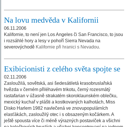
Na lovu medvěda v Kalifornii
06.11.2006
Kalifornie, to není jen Los Angeles či San Francisco, to jsou
i rozsáhlé hory a lesy v pohoří Sierra Nevada na
severovýchodě
Kalifornie při hranici s Nevadou.
Exibicionisti z celého světa spojte se
02.11.2006
Zasloužilá, sovětská, asi šedesátiletá krasobruslařská
hvězda v černém přiléhavém trikotu, černý rozesmátý
rastafarian v úžasně strakatém skoroklaunském oblečku,
mexický kuchař v plášti a kostkovaných kalhotách, Miss
Disko Harlem 1982 navlečená ve znovupopulárních
elasťákách, zasloužilý otec i s obsazeným kočárkem. A
ještě spousta více či méně výrazných postaviček a všichni
na kolečkových bruslích a všichni koncentrovaní na jednom