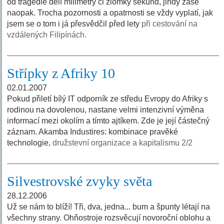
od tragédie dělí milimetry či zlomky sekund, jindy zase
naopak. Trocha pozornosti a opatrnosti se vždy vyplatí, jak
jsem se o tom i já přesvědčil před lety
při cestování na
vzdálených Filipínách.
Střípky z Afriky 10
02.01.2007
Pokud přiletí bílý IT odporník ze středu Evropy do Afriky s
rodinou na dovolenou, nastane velmi intenzivní výměna
informací mezi okolím a tímto ajtíkem. Zde je její částečný
záznam. Akamba Industires: kombinace pravěké
technologie,
družstevní organizace a kapitalismu 2/2
Silvestrovské zvyky světa
28.12.2006
Už se nám to blíží! Tři, dva, jedna... bum a špunty létají na
všechny strany. Ohňostroje rozsvěcují novoroční oblohu a