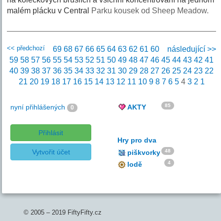
malém plácku v Central
Parku kousek od Sheep Meadow.
<< předchozí
69
68
67
66
65
64
63
62
61
60
následující >>
59
58
57
56
55
54
53
52
51
50
49
48
47
46
45
44
43
42
41
40
39
38
37
36
35
34
33
32
31
30
29
28
27
26
25
24
23
22
21
20
19
18
17
16
15
14
13
12
11
10
9
8
7
6
5
4
3
2
1
85
nyní přihlášených
AKTY
0
Přihlásit
Hry pro dva
Vytvořit účet
48
piškvorky
4
lodě
© 2005 – 2019 FiftyFifty.cz