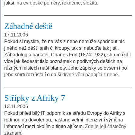
jaksi,
na evropské poměry, řekněme, složitá.
Záhadné deště
17.11.2006
Pokud si myslíte, že na vás z nebe nemůže spadnout nic
jiného než déšť, sníh či kroupy, tak si nebuďte tak jistí.
Záhadolog a badatel, Charles Fort (1874-1932), shromáždil
více jak šedesát tisíc poznámek o podivných deštích na
různých místech naší planety. Jeho zápisky se ovšem i po
jeho smrti rozrůstají o další
divné věci padající z nebe.
Střípky z Afriky 7
13.11.2006
Pokud přiletí bílý IT odporník ze středu Evropy do Afriky s
rodinou na dovolenou, nastane velmi intenzivní výměna
informací mezi okolím a tímto ajtíkem.
Zde je její částečný
záznam.