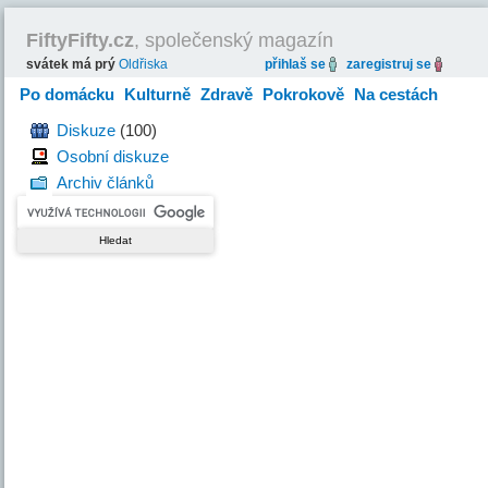
FiftyFifty.cz
, společenský magazín
svátek má prý
Oldřiska
přihlaš se
zaregistruj se
Po domácku
Kulturně
Zdravě
Pokrokově
Na cestách
Hravě
Diskuze
(100)
Osobní diskuze
Archiv článků