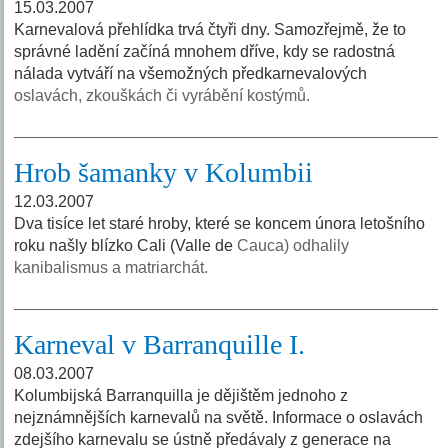
15.03.2007
Karnevalová přehlídka trvá čtyři dny. Samozřejmě, že to
správné ladění začíná mnohem dříve, kdy se radostná
nálada vytváří na všemožných předkarnevalových
oslavách, zkouškách či vyrábění kostýmů.
Hrob šamanky v Kolumbii
12.03.2007
Dva tisíce let staré hroby, které se koncem února letošního
roku našly blízko Cali (Valle de
Cauca) odhalily
kanibalismus a matriarchát.
Karneval v Barranquille I.
08.03.2007
Kolumbijská Barranquilla je dějištěm jednoho z
nejznámnějších karnevalů na světě. Informace o oslavách
zdejšího karnevalu se ústně předávaly z generace na