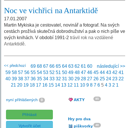
Noc ve vichřici na Antarktidě
17.01.2007
Martin Mykiska je cestovatel, novinář a fotograf. Na svých
cestách prožívá skutečná dobrodružství a pak o nich píše ve
svých knihách. V období 1991-2
trávil rok na vzdálené
Antarktidě.
<< předchozí
69
68
67
66
65
64
63
62
61
60
následující >>
59
58
57
56
55
54
53
52
51
50
49
48
47
46
45
44
43
42
41
40
39
38
37
36
35
34
33
32
31
30
29
28
27
26
25
24
23
22
21
20
19
18
17
16
15
14
13
12
11
10
9
8
7
6
5
4
3
2
1
85
nyní přihlášených
AKTY
0
Přihlásit
Hry pro dva
Vytvořit účet
48
piškvorky