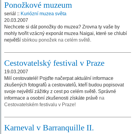
Ponožkové muzeum
seriál ::
Kuriózní muzea světa
20.03.2007
Nechcete si dát ponožky do muzea? Zrovna ty vaše by
mohly tvořit vzácný exponát muzea Naigai, které se chlubí
největší
sbírkou ponožek na celém světě.
Cestovatelský festival v Praze
19.03.2007
Milí cestovatelé! Pojďte načerpat aktuální informace
zkušených fotografů a cestovatelů, kteří budou popisovat
svoje největší zážitky z cest po celém světě. Správné
informace a osobní zkušenosti získáte právě
na
Cestovatelském festivalu v Praze!
Karneval v Barranquille II.