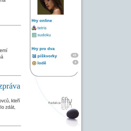
ina
Hry online
tetris
sudoku
Hry pro dva
zemí
49
piškvorky
ná
4
lodě
zpráva
vců, kteří
lo zdát,