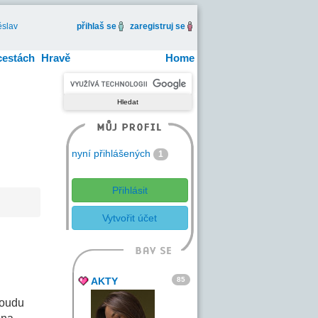
slav
přihlaš se
zaregistruj se
cestách
Hravě
Home
nyní přihlášených
1
Přihlásit
Vytvořit účet
85
AKTY
 soudu