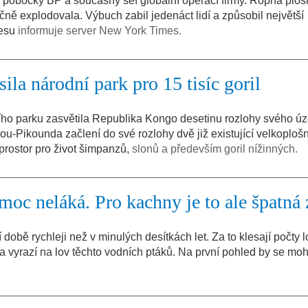
 pobočky BP a současný šéf globální operací firmy. Ropná ploš
ně explodovala. Výbuch zabil jedenáct lidí a způsobil největší
cesu
informuje server New York Times.
la národní park pro 15 tisíc goril
o parku zasvětila Republika Kongo desetinu rozlohy svého ú
u-Pikounda začlení do své rozlohy dvě již existující velkoploš
rostor pro život šimpanzů,
slonů a především goril nížinných.
oc neláká. Pro kachny je to ale špatná 
obě rychleji než v minulých desítkách let. Za to klesají počty lo
 vyrazí na lov těchto vodních ptáků. Na první pohled by se moh