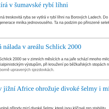
írá v šumavské rybí líhni
á treskovitá ryba se vytírá v rybí líhni na Borových Ladech. Do
 generace mníka jednovousého. Ta na podzim po přirozené sele
á nálada v areálu Schlick 2000
Schlick 2000 se v zimních měsících a na jaře schází mnoho mil
ialpinistickým výstupům, při kroužení po běžkařských stopách n
ýborně upravených sjezdovkách.
v jižní Africe ohrožuje divoké šelmy i m
volné přírody mizí divoké šelmy, které jsou klíčové pro stabilitu