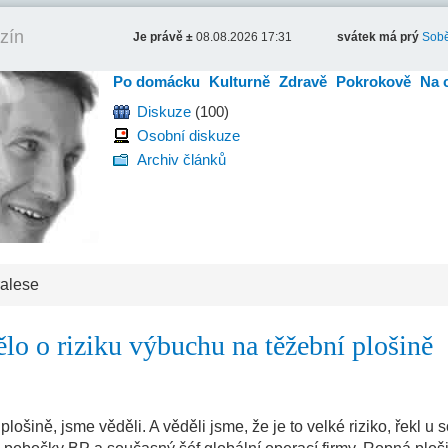
zín
Je právě ±
08.08.2026 17:31
svátek má prý
Sobě
Po domácku
Kulturně
Zdravě
Pokrokově
Na 
Diskuze
(100)
Osobní diskuze
Archiv článků
ralese
lo o riziku výbuchu na těžební plošině
plošině, jsme věděli. A věděli jsme, že je to velké riziko, řekl u