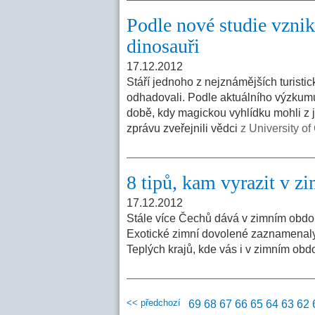
Podle nové studie vzni
dinosauři
17.12.2012
Stáří jednoho z nejznámějších turistic
odhadovali. Podle aktuálního výzkumu 
době, kdy magickou vyhlídku mohli z 
zprávu zveřejnili vědci
z University of
8 tipů, kam vyrazit v z
17.12.2012
Stále více Čechů dává v zimním obdo
Exotické zimní dovolené zaznamenaly v 
Teplých krajů, kde vás i v zimním obd
<< předchozí
69
68
67
66
65
64
63
62