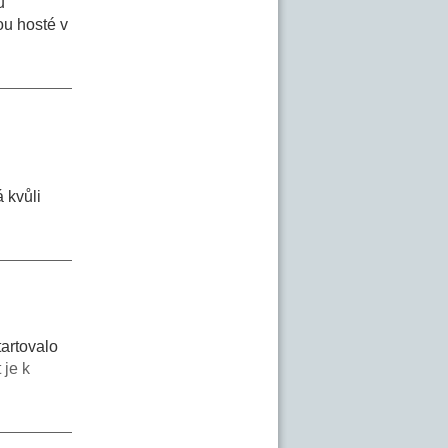
u
ou hosté v
 kvůli
artovalo
 je k