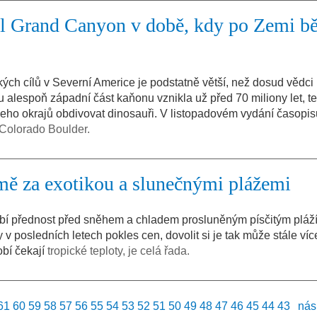
kl Grand Canyon v době, kdy po Zemi bě
kých cílů v Severní Americe je podstatně větší, než dosud vědci
alespoň západní část kaňonu vznikla už před 70 miliony let, t
jeho okrajů obdivovat dinosauři. V listopadovém vydání časopi
 Colorado Boulder.
imě za exotikou a slunečnými plážemi
bí přednost před sněhem a chladem prosluněným písčitým pláž
posledních letech pokles cen, dovolit si je tak může stále více 
obí čekají
tropické teploty, je celá řada.
61
60
59
58
57
56
55
54
53
52
51
50
49
48
47
46
45
44
43
nás