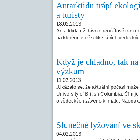
Antarktidu trápí ekolog
a turisty
18.02.2013
Antarktida už dávno není člověkem ned
na kterém je několik stálých
vědeckých
Když je chladno, tak na
výzkum
11.02.2013
„Ukázalo se, že aktuální počasí může s
University of British Columbia. Čím j
o vědeckých závěr o klimatu. Naopak,
Slunečné lyžování ve s
04.02.2013