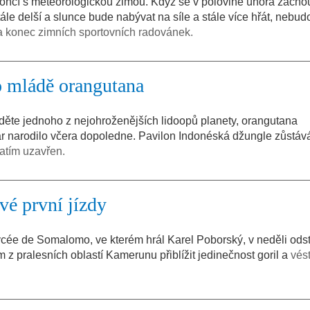
končí s meteorologickou zimou. Když se v polovině února začno
ále delší a slunce bude nabývat na síle a stále více hřát, nebud
a konec zimních sportovních radovánek.
o mládě orangutana
děte jednoho z nejohroženějších lidoopů planety, orangutana
 narodilo včera dopoledne. Pavilon Indonéská džungle zůstává
atím uzavřen.
vé první jízdy
cée de Somalomo, ve kterém hrál Karel Poborský, v neděli odst
 z pralesních oblastí Kamerunu přiblížit jedinečnost goril a
vést