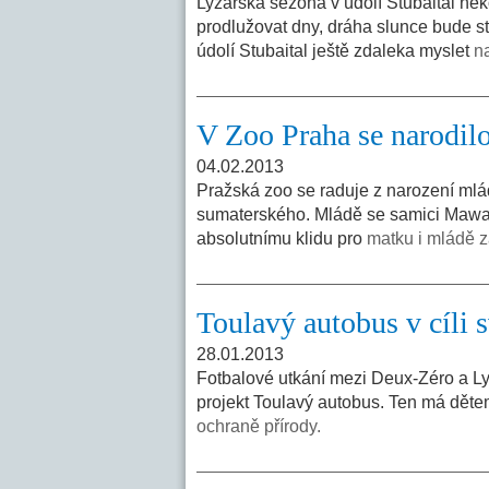
Lyžařská sezona v údolí Stubaital ne
prodlužovat dny, dráha slunce bude st
údolí Stubaital ještě zdaleka myslet
n
V Zoo Praha se narodil
04.02.2013
Pražská zoo se raduje z narození mlá
sumaterského. Mládě se samici Mawar
absolutnímu klidu pro
matku i mládě z
Toulavý autobus v cíli s
28.01.2013
Fotbalové utkání mezi Deux-Zéro a Ly
projekt Toulavý autobus. Ten má dětem
ochraně přírody.