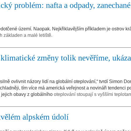
ický problém: nafta a odpady, zanechané
otčené území. Naopak. Nejkřiklavějším příkladem je ostrov král
 základen a malé letiště.
 klimatické změny tolik nevěříme, ukáza
ilně ovlivnit názory lidí na globální oteplování,“ tvrdí Simon Do
e chladněji, tím více má americká veřejnost a novináři tendenci 
 jejich obavy z globálního
oteplování stoupají s vyššími teplotam
kvělém alpském údolí