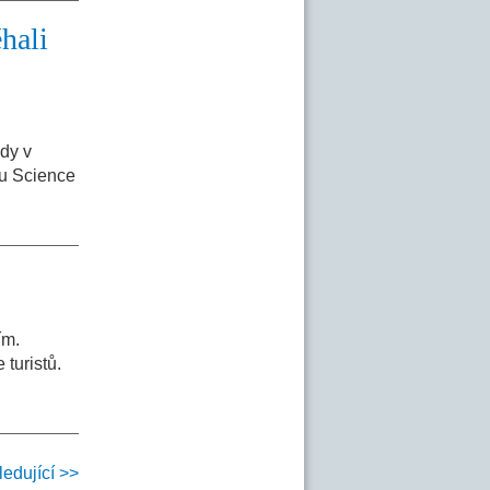
hali
edy v
su Science
ím.
turistů.
ledující >>