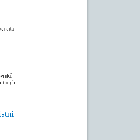
kci
čítá
ovníků
ebo při
ístní