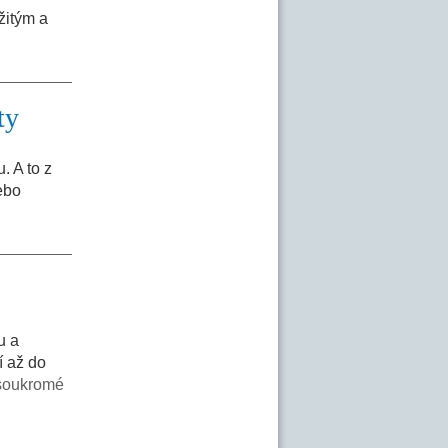
žitým a
ty
. A to z
ebo
u a
í až do
 soukromé