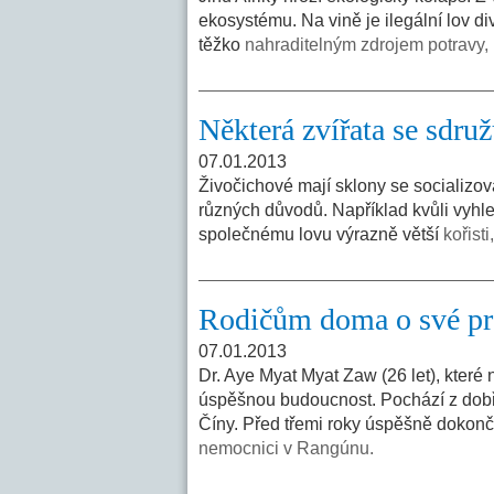
ekosystému. Na vině je ilegální lov di
těžko
nahraditelným zdrojem potravy, 
Některá zvířata se sdruž
07.01.2013
Živočichové mají sklony se socializov
různých důvodů. Například kvůli vyhl
společnému lovu výrazně větší
kořist
Rodičům doma o své prá
07.01.2013
Dr. Aye Myat Myat Zaw (26 let), které
úspěšnou budoucnost. Pochází z dobře
Číny. Před třemi roky úspěšně dokonč
nemocnici v Rangúnu.