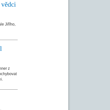
 vědci
e Jiřího,
l
nner z
pochybovat
i.