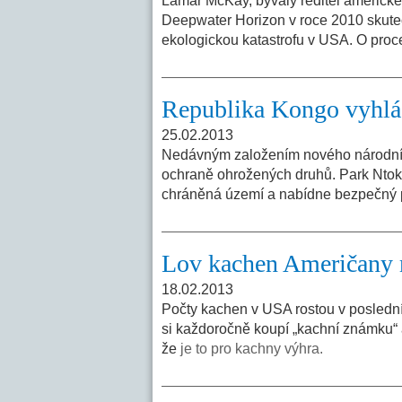
Lamar McKay, bývalý ředitel americké
Deepwater Horizon v roce 2010 skuteč
ekologickou katastrofu v USA. O pro
Republika Kongo vyhlási
25.02.2013
Nedávným založením nového národníh
ochraně ohrožených druhů. Park Ntoko
chráněná území a nabídne bezpečný p
Lov kachen Američany m
18.02.2013
Počty kachen v USA rostou v poslední d
si každoročně koupí „kachní známku“ a
že
je to pro kachny výhra.