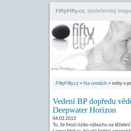
FiftyFifty.cz
, společenský maga
FiftyFifty.cz
>
Na cestách
>
nohy v p
Vedení BP dopředu vědě
Deepwater Horizon
04.03.2013
To, že hrozí riziko výbuchu na těžební 