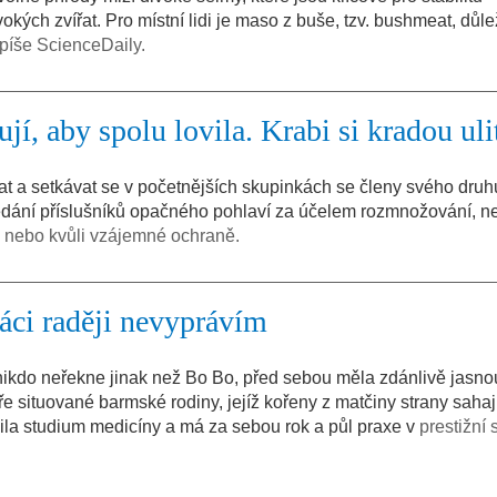
vokých zvířat. Pro místní lidi je maso z buše, tzv. bushmeat, důle
píše ScienceDaily.
ují, aby spolu lovila. Krabi si kradou uli
at a setkávat se v početnějších skupinkách se členy svého druhu
edání příslušníků opačného pohlaví za účelem rozmnožování, n
i, nebo kvůli vzájemné ochraně.
ci raději nevyprávím
 nikdo neřekne jinak než Bo Bo, před sebou měla zdánlivě jasno
 situované barmské rodiny, jejíž kořeny z matčiny strany sahaj
ila studium medicíny a má za sebou rok a půl praxe v
prestižní