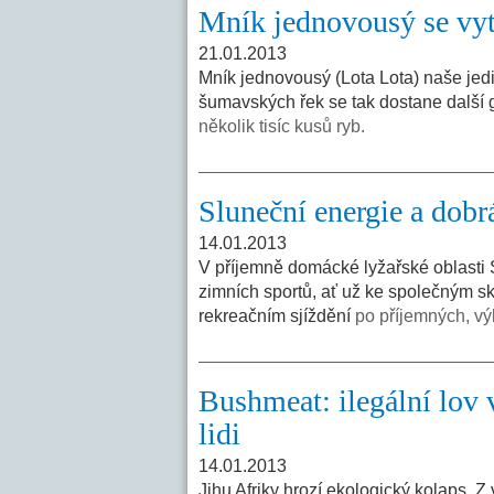
Mník jednovousý se vyt
21.01.2013
Mník jednovousý (Lota Lota) naše jedin
šumavských řek se tak dostane další
několik tisíc kusů ryb.
Sluneční energie a dobr
14.01.2013
V příjemně domácké lyžařské oblasti 
zimních sportů, ať už ke společným sk
rekreačním sjíždění
po příjemných, v
Bushmeat: ilegální lov 
lidi
14.01.2013
Jihu Afriky hrozí ekologický kolaps. Z 