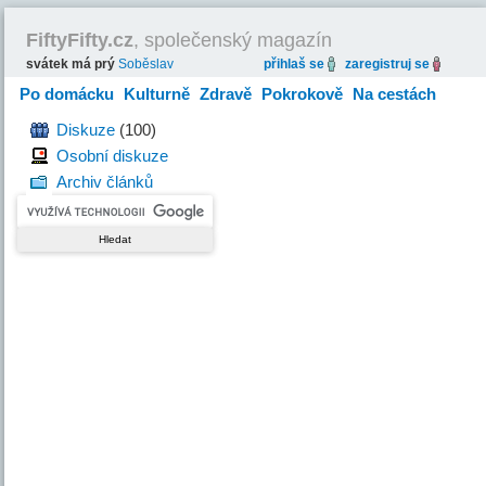
FiftyFifty.cz
, společenský magazín
svátek má prý
Soběslav
přihlaš se
zaregistruj se
Po domácku
Kulturně
Zdravě
Pokrokově
Na cestách
Hravě
Diskuze
(100)
Osobní diskuze
Archiv článků