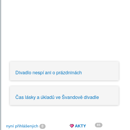
Divadlo nespí ani o prázdninách
Čas lásky a úkladů ve Švandově divadle
85
nyní přihlášených
AKTY
0