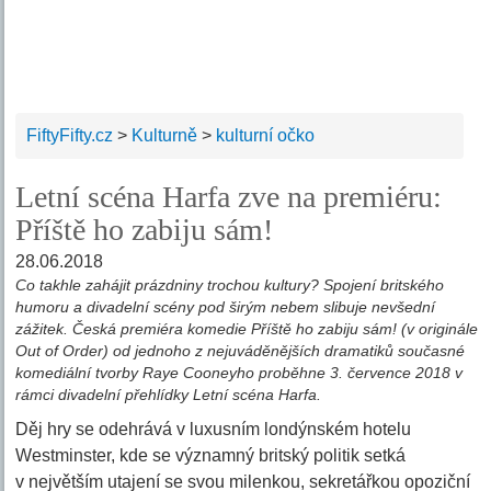
FiftyFifty.cz
>
Kulturně
>
kulturní očko
Letní scéna Harfa zve na premiéru:
Příště ho zabiju sám!
28.06.2018
Co takhle zahájit prázdniny trochou kultury? Spojení britského
humoru a divadelní scény pod širým nebem slibuje nevšední
zážitek. Česká premiéra komedie Příště ho zabiju sám! (v originále
Out of Order) od jednoho z nejuváděnějších dramatiků současné
komediální tvorby Raye Cooneyho proběhne 3. července 2018 v
rámci divadelní přehlídky Letní scéna Harfa.
Děj hry se odehrává v luxusním londýnském hotelu
Westminster, kde se významný britský politik setká
v největším utajení se svou milenkou, sekretářkou opoziční