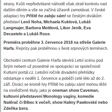
strany. Kvůli nepředvídané náhodě však ztratí kontrolu nad
dalším děním a vše se začíná úžasně zamotávat. V české
adaptaci hry
Příště ho zabiju sám!
se českým divákům
představí
Leoš Noha, Michaela Kuklová, Lukáš
Langmajer, Barbora Mottlová, Libor Jeník, Eva
Decastelo a Lukáš Rous
.
Premiéra proběhne 3. července 2018 na střeše Galerie
Harfa.
Reprízy pak proběhnou v šesti srpnových termínech.
Obchodní centrum Galerie Harfa otevírá Letní scénu pod
širým nebem už posedmé ve spolupráci se společností
Kulturní portál.cz. Letošní ročník divadelní přehlídky
odstartuje v neděli 1. července a poběží celé léto až do 2.
září. Diváci se kromě hry Příště ho zabiju sám! mohou těšit
na osvědčené tituly, jako je
oneman show Caveman,
kultovní představení Monology vagíny, komedie
Natěrač či Blbec k večeři, show Haliny Pawlovské nebo
Zdeňka Izera
.