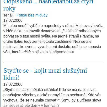
Odpískáno... nashledanou za čtyři
roky
seriál ::
Fotbal bez mičudy
17.07.2006
Minulou neděli vyběhlo naposledy v rámci Mistrovství světa
v Německu na trávník dvaadvacet „čutálistů“ odhodlaných
porvat se o titul mistrů světa. Na jedné straně Francie, na
druhé Itálie, tedy země fotbalu zaslíbené. Než se ale
mistrovstí ke svému vyvrcholení dostalo, udála se spousta
věcí, které určitě
stojí za to si připomenout.
Styďte se - kojit mezi slušnými
lidmi!
17.07.2006
„Styďte se! Jako nějaká cikánka! Kdo se má na to dívat,
porušujete všechny etické normy! Je to nechutné! Kdo vás
vychoval, že se neumíte chovat?“ Komu byla určena slova
asi šedesátileté dámy v tramvaji?