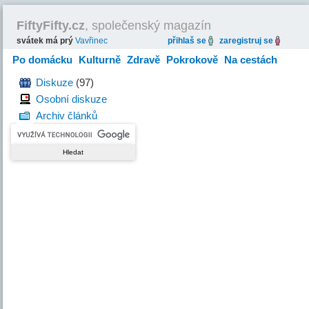
FiftyFifty.cz
, společenský magazín
svátek má prý
Vavřinec
přihlaš se
zaregistruj se
Po domácku
Kulturně
Zdravě
Pokrokově
Na cestách
Hravě
Diskuze
(97)
Osobní diskuze
Archiv článků