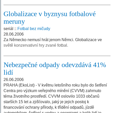
Globalizace v byznysu fotbalové
meruny
seriál ::
Fotbal bez mičudy
28.06.2006
Za Německo nemusí hrát jenom Němci. Globalizace ve
světě konzervativní hry zvané fotbal.
Nebezpečné odpady odevzdává 41%
lidí
26.06.2006
PRAHA (EkoList) - V květnu letošního roku bylo do šetření
Centra pro výzkum veřejného mínění (CVVM) zahrnuto
téma životního prostředí. CVVM oslovilo 1033 občanů
starších 15 let a zjišťovalo, jaký je jejich postoj k
financování ochrany přírody, k třídění odpadů, jízdě
automobilem, šetření s vodou a energiemi a kolik lidí je