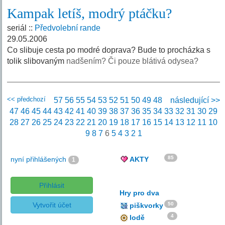
Kampak letíš, modrý ptáčku?
seriál ::
Předvolební rande
29.05.2006
Co slibuje cesta po modré doprava? Bude to procházka s
tolik slibovaným
nadšením? Či pouze blátivá odysea?
<< předchozí
57
56
55
54
53
52
51
50
49
48
následující >>
47
46
45
44
43
42
41
40
39
38
37
36
35
34
33
32
31
30
29
28
27
26
25
24
23
22
21
20
19
18
17
16
15
14
13
12
11
10
9
8
7
6
5
4
3
2
1
85
nyní přihlášených
AKTY
1
Přihlásit
Hry pro dva
Vytvořit účet
50
piškvorky
4
lodě