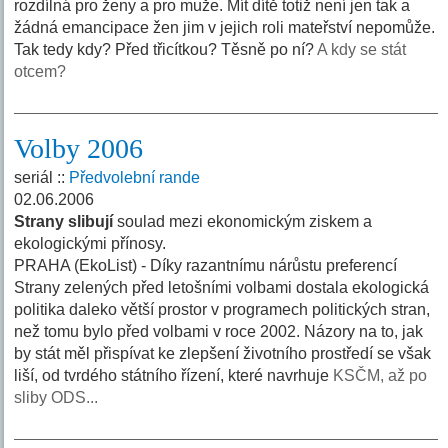
rozdílná pro ženy a pro muže. Mít dítě totiž není jen tak a
žádná emancipace žen jim v jejich roli mateřství nepomůže.
Tak tedy kdy? Před třicítkou? Těsně po ní?
A kdy se stát
otcem?
Volby 2006
seriál ::
Předvolební rande
02.06.2006
Strany slibují
soulad mezi ekonomickým ziskem a
ekologickými přínosy.
PRAHA (EkoList) - Díky razantnímu nárůstu preferencí
Strany zelených před letošními volbami dostala ekologická
politika daleko větší prostor v programech politických stran,
než tomu bylo před volbami v roce 2002. Názory na to, jak
by stát měl přispívat ke zlepšení životního prostředí se však
liší, od tvrdého státního řízení, které navrhuje
KSČM, až po
sliby ODS...