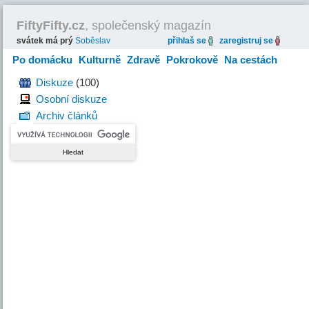
FiftyFifty.cz
, společenský magazín
svátek má prý
Soběslav
přihlaš se
zaregistruj se
Po domácku
Kulturně
Zdravě
Pokrokově
Na cestách
Hravě
Diskuze
(100)
Osobní diskuze
Archiv článků