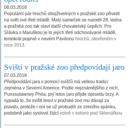
08.03.2016
Populární pár hrochů obojživelných v pražské zoo přivedl
na svět své třetí mládě. Malý sameček se narodil 28. ledna
a pražská zoo tak slaví další chovatelský úspěch. Pro
Slávka s Maruškou je to jejich třetí odchovávané mládě,
tentokrát poprvé v novém Pavilonu
hrochů, otevřeném v
roce 2013.
Svišti v pražské zoo předpovídají jaro
07.03.2016
Předpovídání jara s pomocí svišťů má velkou tradici
zejména v Severní Americe. Podle nejznámějšího z nich,
Punxsutawney Phila, prý letos jaro přijde opravdu brzy. A
vypadá to, že svišti lesní v pražské zoo mu dávají za
pravdu, protože i oni se už probudili ze zimního spánku,
podobně jako syslové žijící
volně v kolonii pod Sklenářkou.