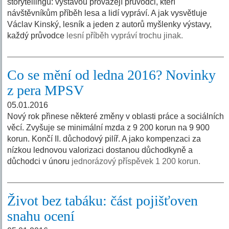
storytellingu: výstavou provázejí průvodci, kteří
návštěvníkům příběh lesa a lidí vypráví. A jak vysvětluje
Václav Kinský, lesník a jeden z autorů myšlenky výstavy,
každý průvodce
lesní příběh vypráví trochu jinak.
Co se mění od ledna 2016? Novinky
z pera MPSV
05.01.2016
Nový rok přinese některé změny v oblasti práce a sociálních
věcí. Zvyšuje se minimální mzda z 9 200 korun na 9 900
korun. Končí II. důchodový pilíř. A jako kompenzaci za
nízkou lednovou valorizaci dostanou důchodkyně a
důchodci v únoru
jednorázový příspěvek 1 200 korun.
Život bez tabáku: část pojišťoven
snahu ocení