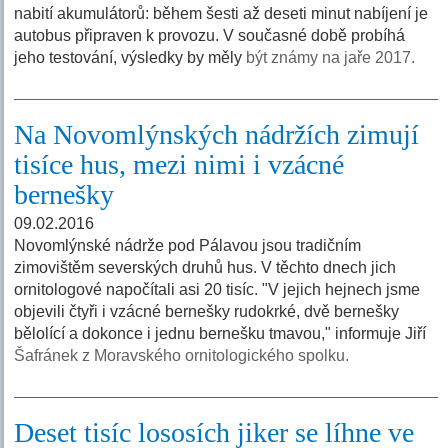
nabití akumulátorů: během šesti až deseti minut nabíjení je
autobus připraven k provozu. V současné době probíhá
jeho testování, výsledky by měly
být známy na jaře 2017.
Na Novomlýnských nádržích zimují
tisíce hus, mezi nimi i vzácné
bernešky
09.02.2016
Novomlýnské nádrže pod Pálavou jsou tradičním
zimovištěm severských druhů hus. V těchto dnech jich
ornitologové napočítali asi 20 tisíc. "V jejich hejnech jsme
objevili čtyři i vzácné bernešky rudokrké, dvě bernešky
bělolící a dokonce i jednu bernešku tmavou," informuje Jiří
Šafránek z Moravského ornitologického spolku.
Deset tisíc lososích jiker se líhne ve