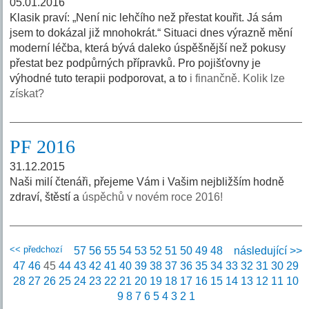
05.01.2016
Klasik praví: „Není nic lehčího než přestat kouřit. Já sám
jsem to dokázal již mnohokrát.“ Situaci dnes výrazně mění
moderní léčba, která bývá daleko úspěšnější než pokusy
přestat bez podpůrných přípravků. Pro pojišťovny je
výhodné tuto terapii podporovat, a to
i finančně. Kolik lze
získat?
PF 2016
31.12.2015
Naši milí čtenáři, přejeme Vám i Vašim nejbližším hodně
zdraví, štěstí a
úspěchů v novém roce 2016!
<< předchozí
57
56
55
54
53
52
51
50
49
48
následující >>
47
46
45
44
43
42
41
40
39
38
37
36
35
34
33
32
31
30
29
28
27
26
25
24
23
22
21
20
19
18
17
16
15
14
13
12
11
10
9
8
7
6
5
4
3
2
1