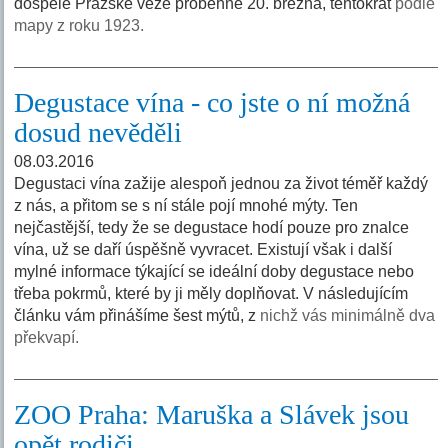
dospělé Pražské věže proběhne 20. března, tentokrát
podle
mapy z roku 1923.
Degustace vína - co jste o ní možná
dosud nevěděli
08.03.2016
Degustaci vína zažije alespoň jednou za život téměř každý
z nás, a přitom se s ní stále pojí mnohé mýty. Ten
nejčastější, tedy že se degustace hodí pouze pro znalce
vína, už se daří úspěšně vyvracet. Existují však i další
mylné informace týkající se ideální doby degustace nebo
třeba pokrmů, které by ji měly doplňovat. V následujícím
článku vám přinášíme šest mýtů, z
nichž vás minimálně dva
překvapí.
ZOO Praha: Maruška a Slávek jsou
opět rodiči