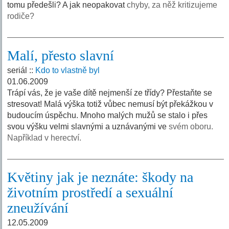
tomu předešli? A jak neopakovat
chyby, za něž kritizujeme
rodiče?
Malí, přesto slavní
seriál ::
Kdo to vlastně byl
01.06.2009
Trápí vás, že je vaše dítě nejmenší ze třídy? Přestaňte se
stresovat! Malá výška totiž vůbec nemusí být překážkou v
budoucím úspěchu. Mnoho malých mužů se stalo i přes
svou výšku velmi slavnými a uznávanými ve
svém oboru.
Například v herectví.
Květiny jak je neznáte: škody na
životním prostředí a sexuální
zneužívání
12.05.2009