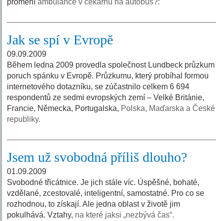
promění
ambulance v čekárnu na autobus?:
Jak se spí v Evropě
09.09.2009
Během ledna 2009 provedla společnost Lundbeck průzkum
poruch spánku v Evropě. Průzkumu, který probíhal formou
internetového dotazníku, se zúčastnilo celkem 6 694
respondentů ze sedmi evropských zemí – Velké Británie,
Francie, Německa, Portugalska,
Polska, Maďarska a České
republiky.
Jsem už svobodná příliš dlouho?
01.09.2009
Svobodné třicátnice. Je jich stále víc. Úspěšné, bohaté,
vzdělané, zcestovalé, inteligentní, samostatné. Pro co se
rozhodnou, to získají. Ale jedna oblast v životě jim
pokulhává. Vztahy,
na které jaksi „nezbývá čas“.