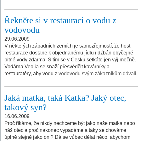
Řekněte si v restauraci o vodu z
vodovodu
29.06.2009
V některých západních zemích je samozřejmostí, že host
restaurace dostane k objednanému jídlu i džbán obyčejné
pitné vody zdarma. S tím se v Česku setkáte jen výjimečně.
Vodárna Veolia se snaží přesvědčit kavárníky a
restauratéry, aby vodu
z vodovodu svým zákazníkům dávali.
Jaká matka, taká Katka? Jaký otec,
takový syn?
16.06.2009
Proč říkáme, že nikdy nechceme být jako naše matka nebo
náš otec a proč nakonec vypadáme a taky se chováme
úplně stejně jako oni? Dá se vůbec dělat něco, abychom