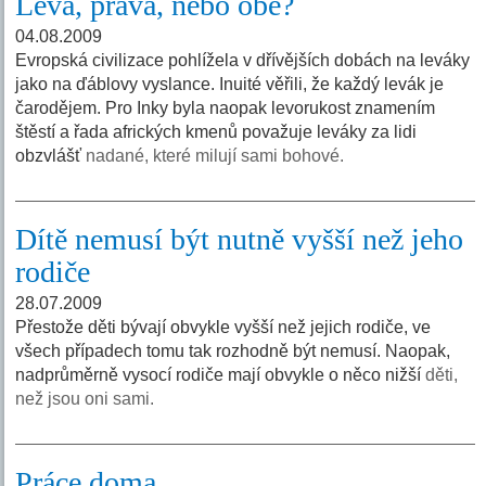
Levá, pravá, nebo obě?
04.08.2009
Evropská civilizace pohlížela v dřívějších dobách na leváky
jako na ďáblovy vyslance. Inuité věřili, že každý levák je
čarodějem. Pro Inky byla naopak levorukost znamením
štěstí a řada afrických kmenů považuje leváky za lidi
obzvlášť
nadané, které milují sami bohové.
Dítě nemusí být nutně vyšší než jeho
rodiče
28.07.2009
Přestože děti bývají obvykle vyšší než jejich rodiče, ve
všech případech tomu tak rozhodně být nemusí. Naopak,
nadprůměrně vysocí rodiče mají obvykle o něco nižší
děti,
než jsou oni sami.
Práce doma