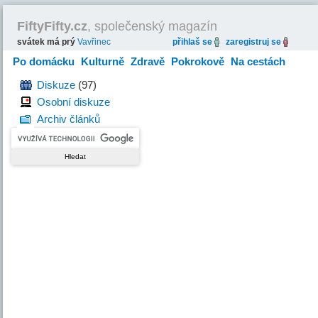
FiftyFifty.cz
, společenský magazín
svátek má prý
Vavřinec
přihlaš se
zaregistruj se
Po domácku
Kulturně
Zdravě
Pokrokově
Na cestách
Hravě
Diskuze
(97)
Osobní diskuze
Archiv článků