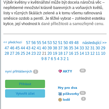
Výběr květiny v květinářství může být docela náročná věc –
nepřeberné množství krásně barevných a voňavých květů,
listy v různých škálách zelené a k tomu všemu rafinovaná
směsice ozdob a pentlí. Je těžké vybrat – zohlednit estetiku
kytice, její vhodnost k
dané příležitosti a samozřejmě cenu.
<< předchozí
57
56
55
54
53
52
51
50
49
48
následující >>
47
46
45
44
43
42
41
40
39
38
37
36
35
34
33
32
31
30
29
28
27
26
25
24
23
22
21
20
19
18
17
16
15
14
13
12
11
10
9
8
7
6
5
4
3
2
1
85
nyní přihlášených
AKTY
1
Přihlásit
Hry pro dva
Vytvořit účet
51
piškvorky
4
lodě