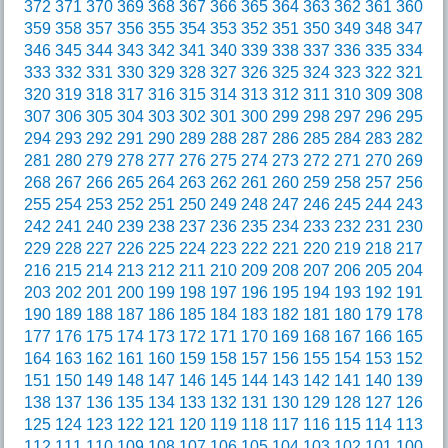
372
371
370
369
368
367
366
365
364
363
362
361
360
359
358
357
356
355
354
353
352
351
350
349
348
347
346
345
344
343
342
341
340
339
338
337
336
335
334
333
332
331
330
329
328
327
326
325
324
323
322
321
320
319
318
317
316
315
314
313
312
311
310
309
308
307
306
305
304
303
302
301
300
299
298
297
296
295
294
293
292
291
290
289
288
287
286
285
284
283
282
281
280
279
278
277
276
275
274
273
272
271
270
269
268
267
266
265
264
263
262
261
260
259
258
257
256
255
254
253
252
251
250
249
248
247
246
245
244
243
242
241
240
239
238
237
236
235
234
233
232
231
230
229
228
227
226
225
224
223
222
221
220
219
218
217
216
215
214
213
212
211
210
209
208
207
206
205
204
203
202
201
200
199
198
197
196
195
194
193
192
191
190
189
188
187
186
185
184
183
182
181
180
179
178
177
176
175
174
173
172
171
170
169
168
167
166
165
164
163
162
161
160
159
158
157
156
155
154
153
152
151
150
149
148
147
146
145
144
143
142
141
140
139
138
137
136
135
134
133
132
131
130
129
128
127
126
125
124
123
122
121
120
119
118
117
116
115
114
113
112
111
110
109
108
107
106
105
104
103
102
101
100