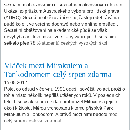
sexuálním obtěžováním či sexuálně motivovaným útokem.
Ukázal to průzkum Australského výboru pro lidská práva
(AHRC). Sexuální obtěžování se nejčastěji odehrává na
půdě kolejí, ve veřejné dopravě nebo v online prostředí.
Sexuální obtěžování na akademické půdě se však
nevyhýbá ani tuzemsku, ze strany vyučujících se s ním
setkalo přes 78
% studentů českých vysokých škol.
Vláček mezi Mirakulem a
Tankodromem celý srpen zdarma
15.08.2017
Poté, co odsud v červnu 1991 odešli sovětští vojáci, prožilo
tohle místo několik nepříliš utěšených roků. V posledních
letech se však konečně daří probouzet Milovice a jejich
okolí k životu. Měrou vrchovatou k tomu přispívá Park
Mirakulum a Tankodrom. A právě mezi nimi budete
moci
celý srpen cestovat zdarma!