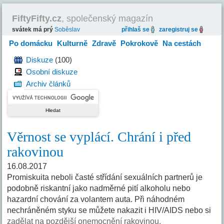
FiftyFifty.cz
, společenský magazín
svátek má prý
Soběslav
přihlaš se
zaregistruj se
Po domácku
Kulturně
Zdravě
Pokrokově
Na cestách
Hravě
Diskuze
(100)
Osobní diskuze
Archiv článků
Věrnost se vyplácí. Chrání i před
rakovinou
16.08.2017
Promiskuita neboli časté střídání sexuálních partnerů je
podobně riskantní jako nadměrné pití alkoholu nebo
hazardní chování za volantem auta. Při náhodném
nechráněném styku se můžete nakazit i HIV/AIDS nebo si
zadělat na pozdější onemocnění rakovinou.