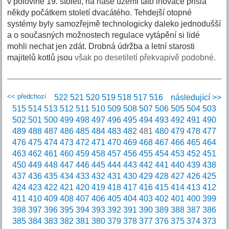
v polovině 19. století, na naše území tato inovace přišla
někdy počátkem století dvacátého. Tehdejší otopné
systémy byly samozřejmě technologicky daleko jednodušší
a o současných možnostech regulace vytápění si lidé
mohli nechat jen zdát. Drobná údržba a letní starosti
majitelů kotlů jsou
však po desetiletí překvapivě podobné.
<< předchozí
522
521
520
519
518
517
516
následující >>
515
514
513
512
511
510
509
508
507
506
505
504
503
502
501
500
499
498
497
496
495
494
493
492
491
490
489
488
487
486
485
484
483
482
481
480
479
478
477
476
475
474
473
472
471
470
469
468
467
466
465
464
463
462
461
460
459
458
457
456
455
454
453
452
451
450
449
448
447
446
445
444
443
442
441
440
439
438
437
436
435
434
433
432
431
430
429
428
427
426
425
424
423
422
421
420
419
418
417
416
415
414
413
412
411
410
409
408
407
406
405
404
403
402
401
400
399
398
397
396
395
394
393
392
391
390
389
388
387
386
385
384
383
382
381
380
379
378
377
376
375
374
373