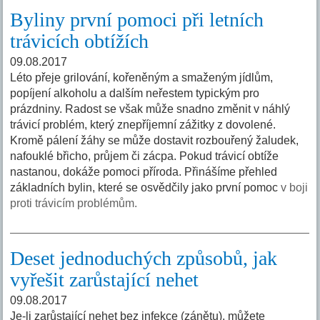
Byliny první pomoci při letních
trávicích obtížích
09.08.2017
Léto přeje grilování, kořeněným a smaženým jídlům,
popíjení alkoholu a dalším neřestem typickým pro
prázdniny. Radost se však může snadno změnit v náhlý
trávicí problém, který znepříjemní zážitky z dovolené.
Kromě pálení žáhy se může dostavit rozbouřený žaludek,
nafouklé břicho, průjem či zácpa. Pokud trávicí obtíže
nastanou, dokáže pomoci příroda. Přinášíme přehled
základních bylin, které se osvědčily jako první pomoc
v boji
proti trávicím problémům.
Deset jednoduchých způsobů, jak
vyřešit zarůstající nehet
09.08.2017
Je-li zarůstající nehet bez infekce (zánětu), můžete