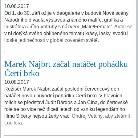
10.08.2017
Od 1. do 30. září ožije videogalerie v budově Nové scény
Národního divadla výstavou známého malíře, grafika a
ilustrátora Jiřího Votruby s názvem „Male/Female“. Autor se
v ní dotýká svého oblíbeného tématu krásy, lásky, svodů i
lidské jedinečnosti v globalizovaném světě.
Marek Najbrt začal natáčet pohádku
Čertí brko
10.08.2017
Režisér Marek Najbrt začal poslední červencový den
natáčet novou původní pohádku Čertí brko. V hlavních
rolích se představí Judit Bárdos a Jan Cina, do čertovské
role se po více než třiceti letech od vzniku legendárního
filmu S čerty nejsou žerty vrací
Ondřej Vetchý, aby ztvárnil
Lucifera.