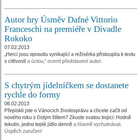
Autor hry Úsměv Dafné Vittorio
Franceschi na premiéře v Divadle
Rokoko
07.02.2013
„Herci jsou opravdu vynikající a režisérka přistoupila k textu
s citlivostí
a úctou,“ ocenil představení autor.
S chytrým jídelníčkem se dostanete
rychle do formy
06.02.2013
Přepískli jste o Vánocích životosprávu a chcete začít od
nového roku s čistým štítem? Zkuste svatou trojici: Hodně
tekutin, jedno teplé jídlo denně
a hlavně vychutnávat.
Úspěch zaručen!