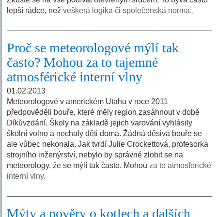
lepší rádce, než
veškerá logika či společenská norma..
Proč se meteorologové mýlí tak
často? Mohou za to tajemné
atmosférické interní vlny
01.02.2013
Meteorologové v americkém Utahu v roce 2011
předpověděli bouře, které měly region zasáhnout v době
Díkůvzdání. Školy na základě jejich varování vyhlásily
školní volno a nechaly děti doma. Žádná děsivá bouře se
ale vůbec nekonala. Jak tvrdí Julie Crockettová, profesorka
strojního inženýrství, nebylo by správné zlobit se na
meteorology, že se mýlí tak často. Mohou
za to atmosferické
interní vlny.
Mýty a pověry o kotlech a dalších