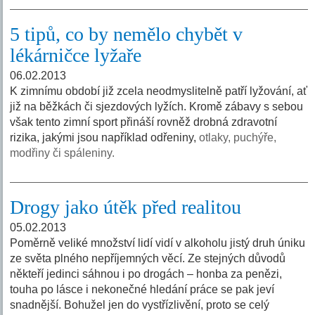
5 tipů, co by nemělo chybět v
lékárničce lyžaře
06.02.2013
K zimnímu období již zcela neodmyslitelně patří lyžování, ať
již na běžkách či sjezdových lyžích. Kromě zábavy s sebou
však tento zimní sport přináší rovněž drobná zdravotní
rizika, jakými jsou například odřeniny,
otlaky, puchýře,
modřiny či spáleniny.
Drogy jako útěk před realitou
05.02.2013
Poměrně veliké množství lidí vidí v alkoholu jistý druh úniku
ze světa plného nepříjemných věcí. Ze stejných důvodů
někteří jedinci sáhnou i po drogách – honba za penězi,
touha po lásce i nekonečné hledání práce se pak jeví
snadnější. Bohužel jen do vystřízlivění, proto se celý