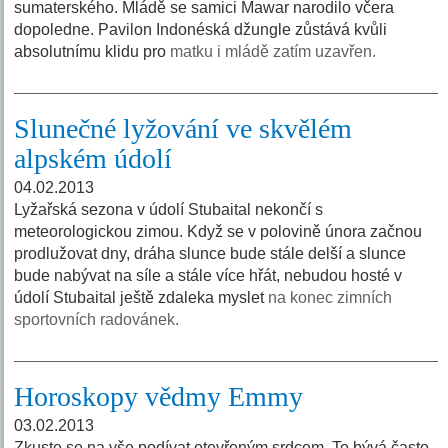
sumaterského. Mládě se samici Mawar narodilo včera
dopoledne. Pavilon Indonéská džungle zůstává kvůli
absolutnímu klidu pro
matku i mládě zatím uzavřen.
Slunečné lyžování ve skvělém
alpském údolí
04.02.2013
Lyžařská sezona v údolí Stubaital nekončí s
meteorologickou zimou. Když se v polovině února začnou
prodlužovat dny, dráha slunce bude stále delší a slunce
bude nabývat na síle a stále více hřát, nebudou hosté v
údolí Stubaital ještě zdaleka myslet
na konec zimních
sportovních radovánek.
Horoskopy vědmy Emmy
03.02.2013
Zkuste se na vše podívat otevřeným srdcem. To bývá často