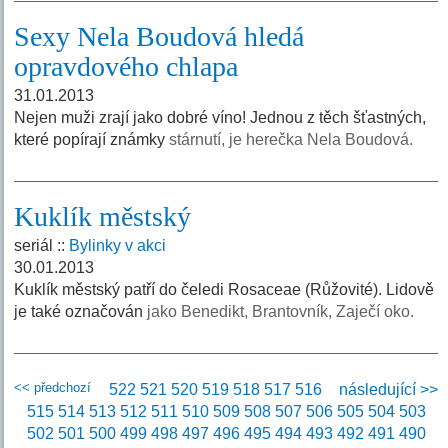
Sexy Nela Boudová hledá
opravdového chlapa
31.01.2013
Nejen muži zrají jako dobré víno! Jednou z těch šťastných,
které popírají známky
stárnutí, je herečka Nela Boudová.
Kuklík městský
seriál ::
Bylinky v akci
30.01.2013
Kuklík městský patří do čeledi Rosaceae (Růžovité). Lidově
je také označován
jako Benedikt, Brantovník, Zaječí oko.
<< předchozí
522
521
520
519
518
517
516
následující >>
515
514
513
512
511
510
509
508
507
506
505
504
503
502
501
500
499
498
497
496
495
494
493
492
491
490