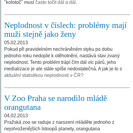
"kolotoč" musí
často točit dál a dál.
Neplodnost v číslech: problémy mají
muži stejně jako ženy
05.02.2013
Pokud při pravidelném nechráněném styku po dobu
jednoho roku nedojde k otěhotnění, nastává stav zvaný
neplodnost. Tento problém trápí čím dál víc párů, jeho
medializace je ale stále spíše nedostatečná. A jak je to s
aktuální statistikou neplodnosti v ČR?
V Zoo Praha se narodilo mládě
orangutana
04.02.2013
Pražská zoo se raduje z narození mláděte jednoho z
nejohroženějších lidoopů planety, orangutana