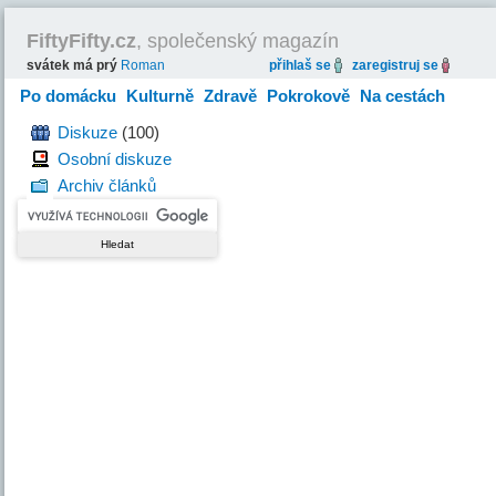
FiftyFifty.cz
, společenský magazín
svátek má prý
Roman
přihlaš se
zaregistruj se
Po domácku
Kulturně
Zdravě
Pokrokově
Na cestách
Hravě
Diskuze
(100)
Osobní diskuze
Archiv článků