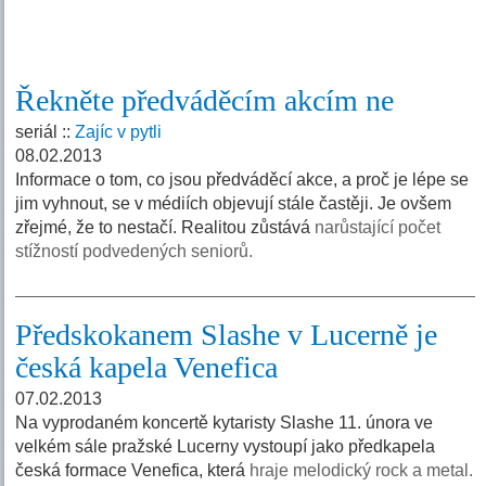
Řekněte předváděcím akcím ne
seriál ::
Zajíc v pytli
08.02.2013
Informace o tom, co jsou předváděcí akce, a proč je lépe se
jim vyhnout, se v médiích objevují stále častěji. Je ovšem
zřejmé, že to nestačí. Realitou zůstává
narůstající počet
stížností podvedených seniorů.
Předskokanem Slashe v Lucerně je
česká kapela Venefica
07.02.2013
Na vyprodaném koncertě kytaristy Slashe 11. února ve
velkém sále pražské Lucerny vystoupí jako předkapela
česká formace Venefica, která
hraje melodický rock a metal.