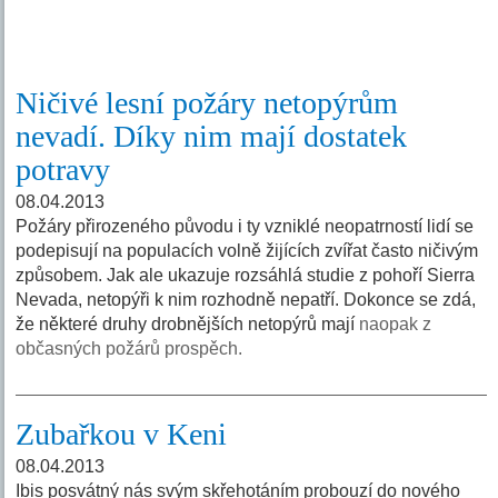
Ničivé lesní požáry netopýrům
nevadí. Díky nim mají dostatek
potravy
08.04.2013
Požáry přirozeného původu i ty vzniklé neopatrností lidí se
podepisují na populacích volně žijících zvířat často ničivým
způsobem. Jak ale ukazuje rozsáhlá studie z pohoří Sierra
Nevada, netopýři k nim rozhodně nepatří. Dokonce se zdá,
že některé druhy drobnějších netopýrů mají
naopak z
občasných požárů prospěch.
Zubařkou v Keni
08.04.2013
Ibis posvátný nás svým skřehotáním probouzí do nového