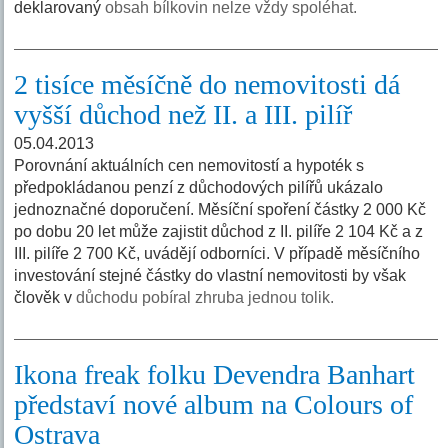
deklarovaný
obsah bílkovin nelze vždy spoléhat.
2 tisíce měsíčně do nemovitosti dá
vyšší důchod než II. a III. pilíř
05.04.2013
Porovnání aktuálních cen nemovitostí a hypoték s
předpokládanou penzí z důchodových pilířů ukázalo
jednoznačné doporučení. Měsíční spoření částky 2 000 Kč
po dobu 20 let může zajistit důchod z II. pilíře 2 104 Kč a z
III. pilíře 2 700 Kč, uvádějí odborníci. V případě měsíčního
investování stejné částky do vlastní nemovitosti by však
člověk v
důchodu pobíral zhruba jednou tolik.
Ikona freak folku Devendra Banhart
představí nové album na Colours of
Ostrava