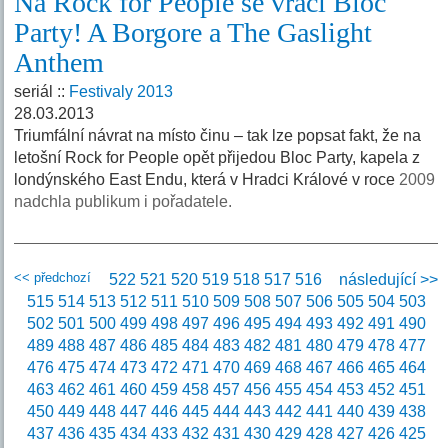
Na Rock for People se vrací Bloc
Party! A Borgore a The Gaslight
Anthem
seriál ::
Festivaly 2013
28.03.2013
Triumfální návrat na místo činu – tak lze popsat fakt, že na
letošní Rock for People opět přijedou Bloc Party, kapela z
londýnského East Endu, která v Hradci Králové v roce
2009
nadchla publikum i pořadatele.
<< předchozí
522
521
520
519
518
517
516
následující >>
515
514
513
512
511
510
509
508
507
506
505
504
503
502
501
500
499
498
497
496
495
494
493
492
491
490
489
488
487
486
485
484
483
482
481
480
479
478
477
476
475
474
473
472
471
470
469
468
467
466
465
464
463
462
461
460
459
458
457
456
455
454
453
452
451
450
449
448
447
446
445
444
443
442
441
440
439
438
437
436
435
434
433
432
431
430
429
428
427
426
425