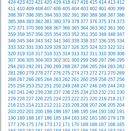
424
423
422
421
420
419
418
417
416
415
414
413
412
411
410
409
408
407
406
405
404
403
402
401
400
399
398
397
396
395
394
393
392
391
390
389
388
387
386
385
384
383
382
381
380
379
378
377
376
375
374
373
372
371
370
369
368
367
366
365
364
363
362
361
360
359
358
357
356
355
354
353
352
351
350
349
348
347
346
345
344
343
342
341
340
339
338
337
336
335
334
333
332
331
330
329
328
327
326
325
324
323
322
321
320
319
318
317
316
315
314
313
312
311
310
309
308
307
306
305
304
303
302
301
300
299
298
297
296
295
294
293
292
291
290
289
288
287
286
285
284
283
282
281
280
279
278
277
276
275
274
273
272
271
270
269
268
267
266
265
264
263
262
261
260
259
258
257
256
255
254
253
252
251
250
249
248
247
246
245
244
243
242
241
240
239
238
237
236
235
234
233
232
231
230
229
228
227
226
225
224
223
222
221
220
219
218
217
216
215
214
213
212
211
210
209
208
207
206
205
204
203
202
201
200
199
198
197
196
195
194
193
192
191
190
189
188
187
186
185
184
183
182
181
180
179
178
177
176
175
174
173
172
171
170
169
168
167
166
165
164
163
162
161
160
159
158
157
156
155
154
153
152