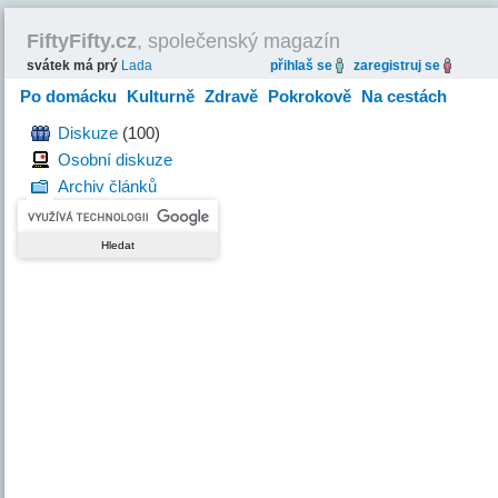
FiftyFifty.cz
, společenský magazín
svátek má prý
Lada
přihlaš se
zaregistruj se
Po domácku
Kulturně
Zdravě
Pokrokově
Na cestách
Hravě
Diskuze
(100)
Osobní diskuze
Archiv článků