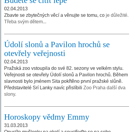
Budete se cítit lépe
02.04.2013
Zbavte se zbytečných věcí a věnujte se tomu, co
je důležité.
Třeba svým dětem...
Údolí slonů a Pavilon hrochů se
otevřely veřejnosti
02.04.2013
Pražská zoo vstoupila do své 82. sezony ve velkém stylu.
Veřejnosti se otevřely Údolí slonů a Pavilon hrochů. Během
slavnosti bylo jménem Sita pokřtěno první pražské slůně.
Představitelé Srí Lanky navíc přislíbili
Zoo Praha další dva
slony.
Horoskopy vědmy Emmy
31.03.2013
Opusťte myšlenky na okolí a soustřeďte se na sebe.