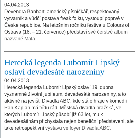
04.04.2013
Devendra Banhart, americký písničkář, respektovaný
výtvarník a vůdčí postava freak folku, vystoupí poprvé v
České republice. Na letošním ročníku festivalu Colours of
Ostrava (18. – 21. července) představí
své čerstvé album
nazvané Mala.
Herecká legenda Lubomír Lipský
oslaví devadesáté narozeniny
04.04.2013
Herecká legenda Lubomír Lipský oslaví 19. dubna
významné životní jubileum, devadesáté narozeniny, a to
aktivně na jevišti Divadla ABC, kde stále hraje v komedii
Pan Kaplan má třídu rád. Městská divadla pražská, ve
kterých Lubomír Lipský působí již 63 let, mu k
devadesátinám přichystala nejen benefiční představení, ale
také retrospektivní
výstavu ve foyer Divadla ABC.