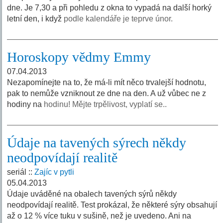
dne. Je 7,30 a při pohledu z okna to vypadá na další horký
letní den, i když
podle kalendáře je teprve únor.
Horoskopy vědmy Emmy
07.04.2013
Nezapomínejte na to, že má-li mít něco trvalejší hodnotu,
pak to nemůže vzniknout ze dne na den. A už vůbec ne z
hodiny na
hodinu! Mějte trpělivost, vyplatí se..
Údaje na tavených sýrech někdy
neodpovídají realitě
seriál ::
Zajíc v pytli
05.04.2013
Údaje uváděné na obalech tavených sýrů někdy
neodpovídají realitě. Test prokázal, že některé sýry obsahují
až o 12 % více tuku v sušině, než je uvedeno. Ani na