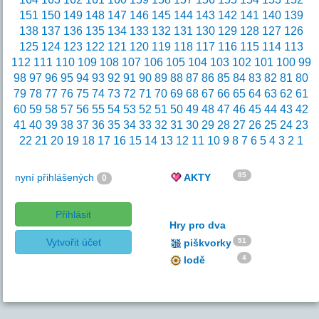
151
150
149
148
147
146
145
144
143
142
141
140
139
138
137
136
135
134
133
132
131
130
129
128
127
126
125
124
123
122
121
120
119
118
117
116
115
114
113
112
111
110
109
108
107
106
105
104
103
102
101
100
99
98
97
96
95
94
93
92
91
90
89
88
87
86
85
84
83
82
81
80
79
78
77
76
75
74
73
72
71
70
69
68
67
66
65
64
63
62
61
60
59
58
57
56
55
54
53
52
51
50
49
48
47
46
45
44
43
42
41
40
39
38
37
36
35
34
33
32
31
30
29
28
27
26
25
24
23
22
21
20
19
18
17
16
15
14
13
12
11
10
9
8
7
6
5
4
3
2
1
85
nyní přihlášených
AKTY
0
Přihlásit
Hry pro dva
Vytvořit účet
51
piškvorky
4
lodě