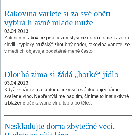
Rakovina varlete si za své oběti
vybírá hlavně mladé muže
03.04.2013
Zatímco o rakovině prsu u žen slyšíme nebo čteme každou
chvíli, „typicky mužský“ zhoubný nádor, rakovina varlete, se
v
médiích objevuje podstatně méně často.
Dlouhá zima si žádá „horké“ jídlo
03.04.2013
Když je nám zima, automaticky si u stánku objednáme
svařené víno. Nepřemýšlíme nad tím, činíme to instinktivně
a blaženě
očekáváme vlnu tepla po těle…
Neskladujte doma zbytečné věci.