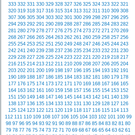
333
332
331
330
329
328
327
326
325
324
323
322
321
320
319
318
317
316
315
314
313
312
311
310
309
308
307
306
305
304
303
302
301
300
299
298
297
296
295
294
293
292
291
290
289
288
287
286
285
284
283
282
281
280
279
278
277
276
275
274
273
272
271
270
269
268
267
266
265
264
263
262
261
260
259
258
257
256
255
254
253
252
251
250
249
248
247
246
245
244
243
242
241
240
239
238
237
236
235
234
233
232
231
230
229
228
227
226
225
224
223
222
221
220
219
218
217
216
215
214
213
212
211
210
209
208
207
206
205
204
203
202
201
200
199
198
197
196
195
194
193
192
191
190
189
188
187
186
185
184
183
182
181
180
179
178
177
176
175
174
173
172
171
170
169
168
167
166
165
164
163
162
161
160
159
158
157
156
155
154
153
152
151
150
149
148
147
146
145
144
143
142
141
140
139
138
137
136
135
134
133
132
131
130
129
128
127
126
125
124
123
122
121
120
119
118
117
116
115
114
113
112
111
110
109
108
107
106
105
104
103
102
101
100
99
98
97
96
95
94
93
92
91
90
89
88
87
86
85
84
83
82
81
80
79
78
77
76
75
74
73
72
71
70
69
68
67
66
65
64
63
62
61