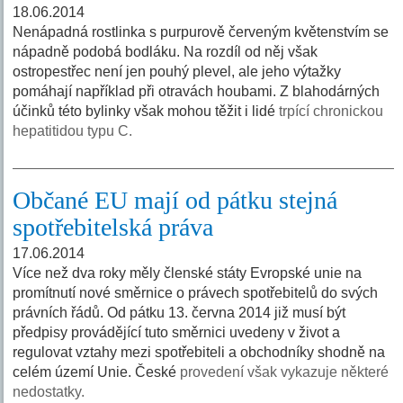
18.06.2014
Nenápadná rostlinka s purpurově červeným květenstvím se
nápadně podobá bodláku. Na rozdíl od něj však
ostropestřec není jen pouhý plevel, ale jeho výtažky
pomáhají například při otravách houbami. Z blahodárných
účinků této bylinky však mohou těžit i lidé
trpící chronickou
hepatitidou typu C.
Občané EU mají od pátku stejná
spotřebitelská práva
17.06.2014
Více než dva roky měly členské státy Evropské unie na
promítnutí nové směrnice o právech spotřebitelů do svých
právních řádů. Od pátku 13. června 2014 již musí být
předpisy provádějící tuto směrnici uvedeny v život a
regulovat vztahy mezi spotřebiteli a obchodníky shodně na
celém území Unie. České
provedení však vykazuje některé
nedostatky.