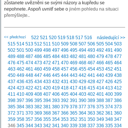
zůstanete uvězněni se svými názory a kupředu se
nepohnete. Aspoň uvnitř sebe o
jiném pohledu na situaci
přemýšlejte..
<< předchozí
522
521
520
519
518
517
516
následující >>
515
514
513
512
511
510
509
508
507
506
505
504
503
502
501
500
499
498
497
496
495
494
493
492
491
490
489
488
487
486
485
484
483
482
481
480
479
478
477
476
475
474
473
472
471
470
469
468
467
466
465
464
463
462
461
460
459
458
457
456
455
454
453
452
451
450
449
448
447
446
445
444
443
442
441
440
439
438
437
436
435
434
433
432
431
430
429
428
427
426
425
424
423
422
421
420
419
418
417
416
415
414
413
412
411
410
409
408
407
406
405
404
403
402
401
400
399
398
397
396
395
394
393
392
391
390
389
388
387
386
385
384
383
382
381
380
379
378
377
376
375
374
373
372
371
370
369
368
367
366
365
364
363
362
361
360
359
358
357
356
355
354
353
352
351
350
349
348
347
346
345
344
343
342
341
340
339
338
337
336
335
334