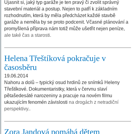
Ujasnit si, jaký typ garáže je ten pravý či zvolit správný
stavební materiál a postup. Nejen to patří k základním
rozhodnutím, která by měla předcházet každé stavbě
garáže a neměla by se proto podcenit. Včasné plánování a
promyšlená příprava nám totiž může ušetřit nejen peníze,
ale také čas a starosti.
Helena Třeštíková pokračuje v
časosběru
19.06.2014
Nahoru a dolů – typický osud hrdinů ze snímků Heleny
Třeštíkové. Dokumentaristky, která v červnu slaví
pětašedesáté narozeniny a pracuje na novém filmu
ukazujícím fenomén závislosti
na drogách z netradiční
perspektivy..
Zora Jandová pomáhá dětem