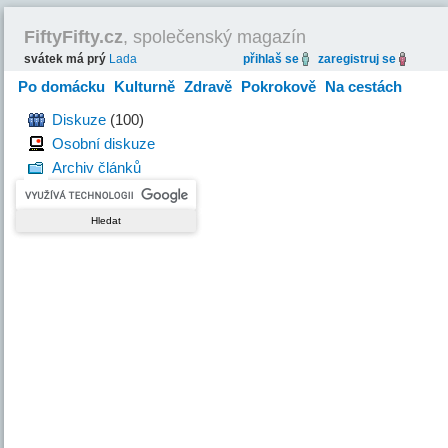
FiftyFifty.cz
, společenský magazín
svátek má prý
Lada
přihlaš se
zaregistruj se
Po domácku
Kulturně
Zdravě
Pokrokově
Na cestách
Hravě
Diskuze
(100)
Osobní diskuze
Archiv článků