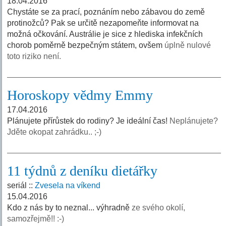
18.04.2016
Chystáte se za prací, poznáním nebo zábavou do země
protinožců? Pak se určitě nezapomeňte informovat na
možná očkování. Austrálie je sice z hlediska infekčních
chorob poměrně bezpečným státem, ovšem
úplně nulové
toto riziko není.
Horoskopy vědmy Emmy
17.04.2016
Plánujete přírůstek do rodiny? Je ideální čas!
Neplánujete?
Jděte okopat zahrádku.. ;-)
11 týdnů z deníku dietářky
seriál ::
Zvesela na víkend
15.04.2016
Kdo z nás by to neznal... výhradně
ze svého okolí,
samozřejmě!! :-)