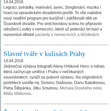
14.04.2016
Legraci, pohádky, malování, tanec, žonglování, muziku i
hraní na opravdickém divadelním jevišti. To vše nabídne
nový nedělní program pro kurážné i zakřiknuté děti ve
Švandově divadle. Pro smíchovskou scénu ho připravilo
sdružení Loutky v nemocnici, které už jedenáct let baví a
rozesmívá dětské
pacienty v nemocnicích a léčebnách.
Slavné tváře v kulisách Prahy
14.04.2016
Jedinečná výstava fotografií Aleny Hrbkové Herci a město,
která zachycuje umělce i Prahu v nečekaných
souvislostech, vyráží na putovní výstavu. Na originálních
portrétech uvidíte mj. Simonu Stašovou, Danu Batulkovou,
Petra Štěpánka, Jitku Smutnou,
Michala Dlouhého nebo
Mášu Málkovou.