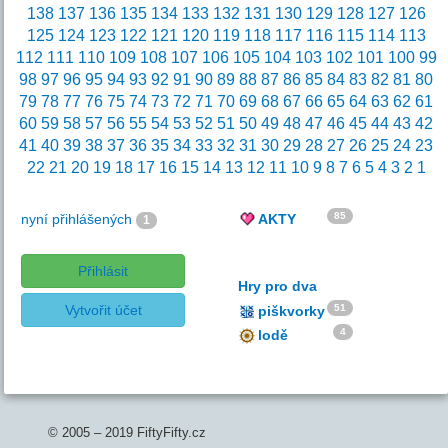
138
137
136
135
134
133
132
131
130
129
128
127
126
125
124
123
122
121
120
119
118
117
116
115
114
113
112
111
110
109
108
107
106
105
104
103
102
101
100
99
98
97
96
95
94
93
92
91
90
89
88
87
86
85
84
83
82
81
80
79
78
77
76
75
74
73
72
71
70
69
68
67
66
65
64
63
62
61
60
59
58
57
56
55
54
53
52
51
50
49
48
47
46
45
44
43
42
41
40
39
38
37
36
35
34
33
32
31
30
29
28
27
26
25
24
23
22
21
20
19
18
17
16
15
14
13
12
11
10
9
8
7
6
5
4
3
2
1
85
nyní přihlášených
AKTY
1
Přihlásit
Hry pro dva
Vytvořit účet
51
piškvorky
4
lodě
© 2005 – 2019 FiftyFifty.cz