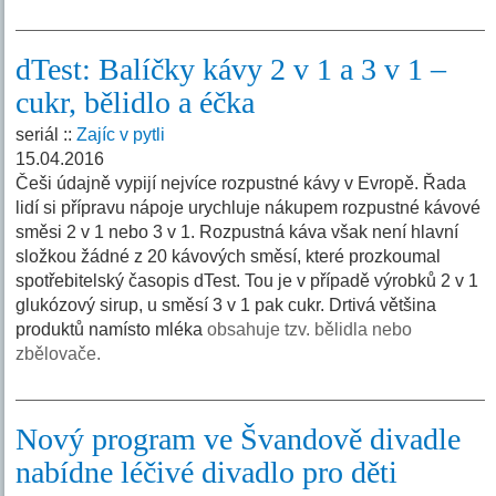
dTest: Balíčky kávy 2 v 1 a 3 v 1 –
cukr, bělidlo a éčka
seriál ::
Zajíc v pytli
15.04.2016
Češi údajně vypijí nejvíce rozpustné kávy v Evropě. Řada
lidí si přípravu nápoje urychluje nákupem rozpustné kávové
směsi 2 v 1 nebo 3 v 1. Rozpustná káva však není hlavní
složkou žádné z 20 kávových směsí, které prozkoumal
spotřebitelský časopis dTest. Tou je v případě výrobků 2 v 1
glukózový sirup, u směsí 3 v 1 pak cukr. Drtivá většina
produktů namísto mléka
obsahuje tzv. bělidla nebo
zbělovače.
Nový program ve Švandově divadle
nabídne léčivé divadlo pro děti