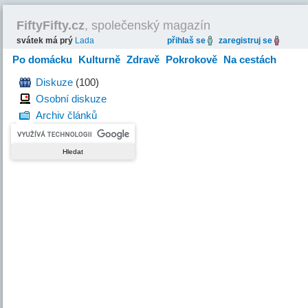
FiftyFifty.cz
, společenský magazín
svátek má prý
Lada
přihlaš se
zaregistruj se
Po domácku
Kulturně
Zdravě
Pokrokově
Na cestách
Hravě
Diskuze
(100)
Osobní diskuze
Archiv článků