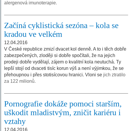
alergenová imunoterapie.
Začíná cyklistická sezóna – kola se
kradou ve velkém
12.04.2016
V České republice zmizí dvacet kol denně. A to i těch dobře
zabezpečených, zloději si dobře spočítali, že na jejich
prodeji dobře vydělají, zájem o kvalitní kola neutuchá. Ty
lepší stojí od dvaceti tisíc korun výš a není výjimkou, že se
přehoupnou i přes stotisícovou hranici. Vloni se
jich ztratilo
za 122 milionů.
Pornografie dokáže pomoci starším,
uškodit mladistvým, zničit kariéru i
vztahy
12.04.2016