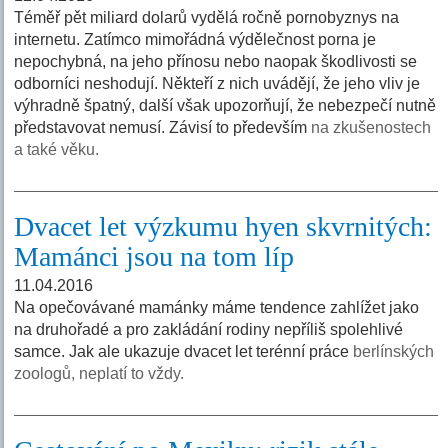
Téměř pět miliard dolarů vydělá ročně pornobyznys na
internetu. Zatímco mimořádná výdělečnost porna je
nepochybná, na jeho přínosu nebo naopak škodlivosti se
odborníci neshodují. Někteří z nich uvádějí, že jeho vliv je
výhradně špatný, další však upozorňují, že nebezpečí nutně
představovat nemusí. Závisí to především
na zkušenostech
a také věku.
Dvacet let výzkumu hyen skvrnitých:
Mamánci jsou na tom líp
11.04.2016
Na opečovávané mamánky máme tendence zahlížet jako
na druhořadé a pro zakládání rodiny nepříliš spolehlivé
samce. Jak ale ukazuje dvacet let terénní práce
berlínských
zoologů, neplatí to vždy.