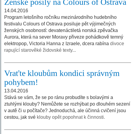
Ženské posily na Colours of Ostrava
14.04.2016
Program letošního ročníku mezinárodního hudebního
festivalu Colours of Ostrava posiluje pět výjimečných
ženských osobností: devatenáctiletá norská zpěvačka
Aurora, která na sever Moravy přiveze pohádkově temný
elektropop, Victoria Hanna z Izraele, dcera rabína
divoce
rapující starověké židovské texty...
Vraťte kloubům kondici správným
pohybem!
13.04.2016
Stává se vám, že se po ránu probudíte s bolavými a
ztuhlými klouby? Nemůžete se rozhýbat po dlouhém sezení
v autě či u počítače? Jednoduchá, ale účinná cvičení jsou
cestou, jak své
klouby opět popohnat k činnosti.