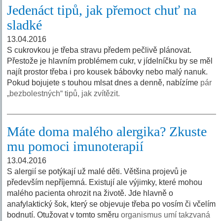
Jedenáct tipů, jak přemoct chuť na
sladké
13.04.2016
S cukrovkou je třeba stravu předem pečlivě plánovat.
Přestože je hlavním problémem cukr, v jídelníčku by se měl
najít prostor třeba i pro kousek bábovky nebo malý nanuk.
Pokud bojujete s touhou mlsat dnes a denně, nabízíme
pár
„bezbolestných“ tipů, jak zvítězit.
Máte doma malého alergika? Zkuste
mu pomoci imunoterapií
13.04.2016
S alergií se potýkají už malé děti. Většina projevů je
především nepříjemná. Existují ale výjimky, které mohou
malého pacienta ohrozit na životě. Jde hlavně o
anafylaktický šok, který se objevuje třeba po vosím či včelím
bodnutí. Otužovat v tomto směru
organismus umí takzvaná