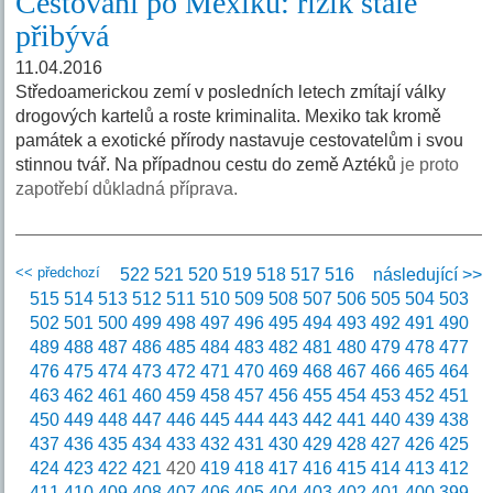
Cestování po Mexiku: rizik stále
přibývá
11.04.2016
Středoamerickou zemí v posledních letech zmítají války
drogových kartelů a roste kriminalita. Mexiko tak kromě
památek a exotické přírody nastavuje cestovatelům i svou
stinnou tvář. Na případnou cestu do země Aztéků
je proto
zapotřebí důkladná příprava.
<< předchozí
522
521
520
519
518
517
516
následující >>
515
514
513
512
511
510
509
508
507
506
505
504
503
502
501
500
499
498
497
496
495
494
493
492
491
490
489
488
487
486
485
484
483
482
481
480
479
478
477
476
475
474
473
472
471
470
469
468
467
466
465
464
463
462
461
460
459
458
457
456
455
454
453
452
451
450
449
448
447
446
445
444
443
442
441
440
439
438
437
436
435
434
433
432
431
430
429
428
427
426
425
424
423
422
421
420
419
418
417
416
415
414
413
412
411
410
409
408
407
406
405
404
403
402
401
400
399